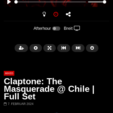
PLAY
Afterhour
Breit
MIXED
Claptone: The
Masquerade @ Chile |
Full Set
Später
7. FEBRUAR 2024
Barbara Lago @ Kappa
THEMBA @ CAPRI