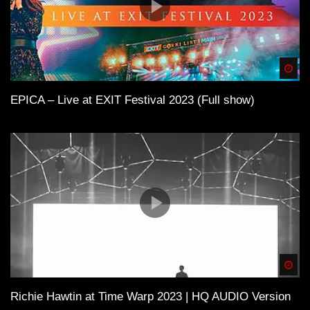
Spä
EPICA – Live at EXIT Festival 2023 (Full show)
Spä
Richie Hawtin at Time Warp 2023 | HQ AUDIO Version