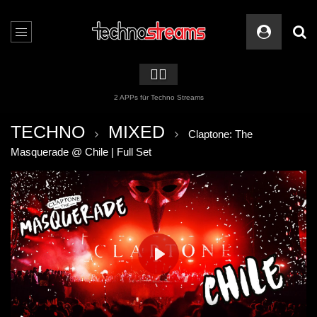
🏳️‍🌈
2 APPs für Techno Streams
TECHNO
MIXED
Claptone: The
Masquerade @ Chile | Full Set
PLAY