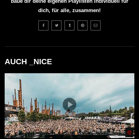
baue dir deine eigenen Playlisten individuell für
dich, für alle, zusammen!
AUCH _NICE
Spä