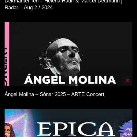
Dekmantel Ten – Helena Hauff & Marcel Dettmann |
Radar – Aug 2 / 2024
Spä
Ángel Molina – Sónar 2025 – ARTE Concert