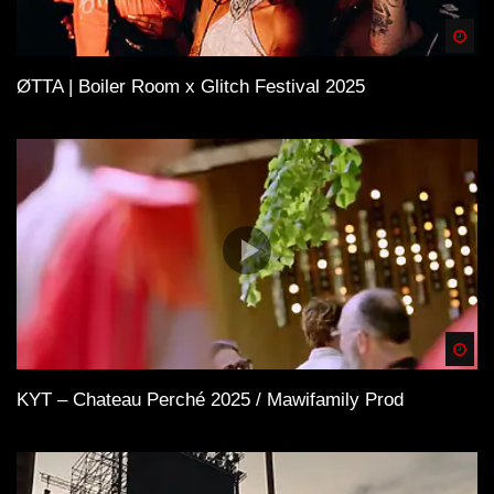
Spä
ØTTA | Boiler Room x Glitch Festival 2025
Spä
KYT – Chateau Perché 2025 / Mawifamily Prod