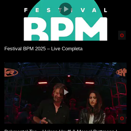
Spä
Festival BPM 2025 – Live Completa
Spä