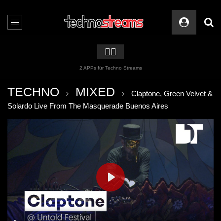
🏳️‍🌈
2 APPs für Techno Streams
TECHNO
MIXED
Claptone, Green Velvet &
Solardo Live From The Masquerade Buenos Aires
PLAY