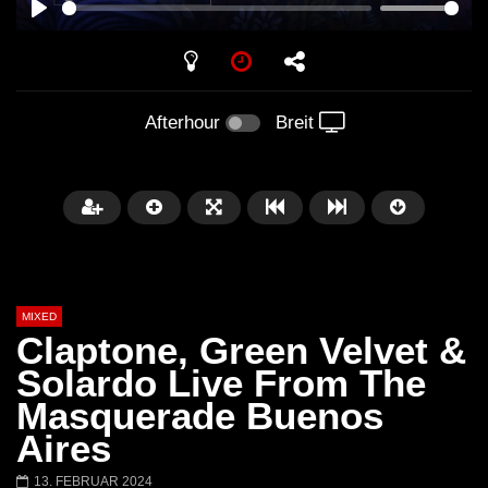
PLAY
Afterhour
Breit
MIXED
Claptone, Green Velvet &
Solardo Live From The
Masquerade Buenos
Später
Aires
Barbara Lago @ Kappa
THEMBA @ CAPRI
13. FEBRUAR 2024