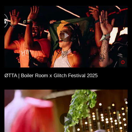
Spä
ØTTA | Boiler Room x Glitch Festival 2025