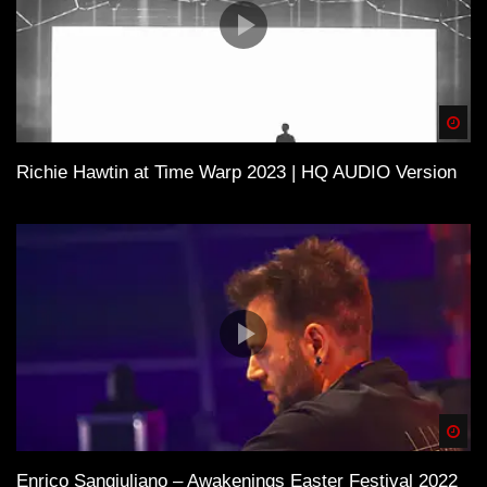
Spä
Richie Hawtin at Time Warp 2023 | HQ AUDIO Version
Spä
Enrico Sangiuliano – Awakenings Easter Festival 2022