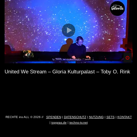
Spä
United We Stream – Gloria Kulturpalast – Toby O. Rink
RECHTE ins ALL © 2026 //
SPENDEN
|
DATENSCHUTZ
|
NUTZUNG
|
SETS
|
KONTAKT
|
topgras.de
|
techno-tv.net