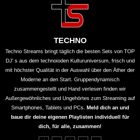
versetzten. Seine Interaktion mit dem Publikum
verstärkte zudem die Atmosphäre.
Wie lange dauerte Cox’ Set?
TECHNO
Cox spielte mehr als 3 Stunden nonstop, was für
Techno Streams bringt täglich die besten Sets von TOP
einen DJ heutzutage eine bemerkenswerte Leistung
DJ' s aus dem technoioden Kulturuniversum, frisch und
ist.
mit höchster Qualität in der Auswahl über den Äther der
Wie viele Besucher waren beim
Moderne an den Start. Gruppendynamisch
Festival?
zusammengestellt und Hand verlesen finden wir
Außergewöhnliches und Ungehörtes zum Streaming auf
Über 40.000 Besucher aus mehr als 60 Ländern
Smartphones, Tablets und PCs.
Meld dich an und
kamen zum Kappa FuturFestival 2017.
baue dir deine eigenen Playlisten individuell für
Wo fand das Festival statt?
dich, für alle, zusammen!
Das Festival fand im historischen Parco Dora in