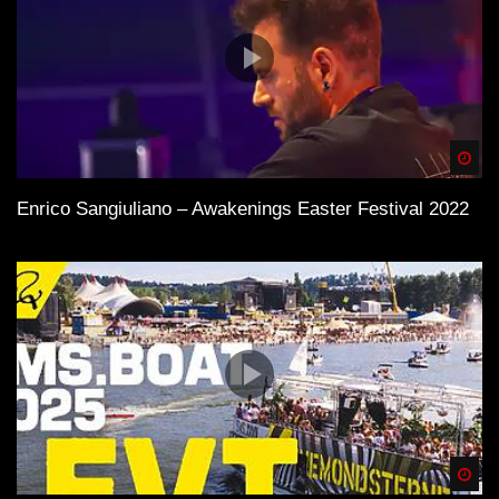
Spä
Enrico Sangiuliano – Awakenings Easter Festival 2022
Spä