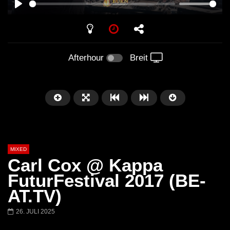
PLAY
Afterhour
Breit
MIXED
Carl Cox @ Kappa
FuturFestival 2017 (BE-
AT.TV)
Später
26. JULI 2025
Barbara Lago @ Kappa
THEMBA @ CAPRI