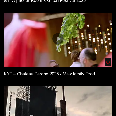
ØTTA | Boiler Room x Glitch Festival 2025
Spä
KYT – Chateau Perché 2025 / Mawifamily Prod