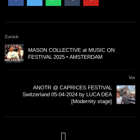
verschiedenen gastronomischen Ständen stärken,
die köstliche lokale Gerichte anboten.
Die Veranstalter haben großen Wert auf
Zurück
Nachhaltigkeit gelegt, um das Festival
MASON COLLECTIVE at MUSIC ON
umweltfreundlicher zu gestalten.
FESTIVAL 2025 • AMSTERDAM
Fragen & Antworten zum DJ Set
Vor
Was machte Carl Cox’ Auftritt beim
ANOTR @ CAPRICES FESTIVAL
Switzerland 05-04-2024 by LUCA DEA
Kappa FuturFestival 2017 so
[Modernity stage]
besonders?
Cox’ Auftritt war einzigartig, da er eine perfekte
Mischung aus Klassikern und neuen Tracks
präsentierte, die das Publikum in Ekstase