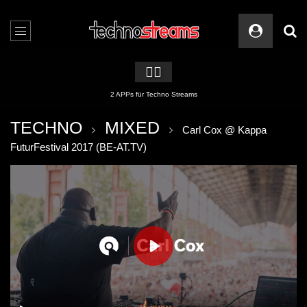
🏳️‍🌈
2 APPs für Techno Streams
TECHNO
MIXED
Carl Cox @ Kappa
FuturFestival 2017 (BE-AT.TV)
PLAY