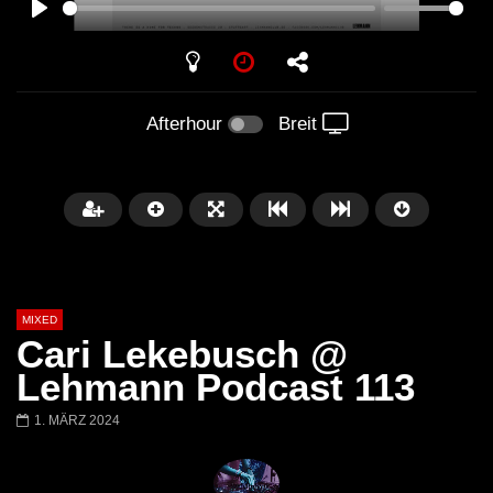
PLAY
Afterhour
Breit
MIXED
Cari Lekebusch @
Lehmann Podcast 113
1. MÄRZ 2024
Später
Barbara Lago @ Kappa
THEMBA @ CAPRI