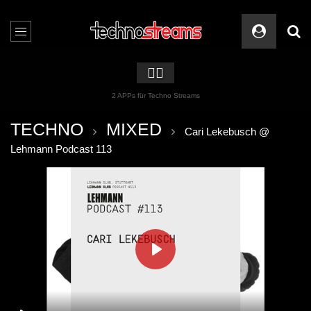
🏳️‍🌈
2 APPs für Techno Streams
TECHNO
MIXED
Cari Lekebusch @
Lehmann Podcast 113
PLAY