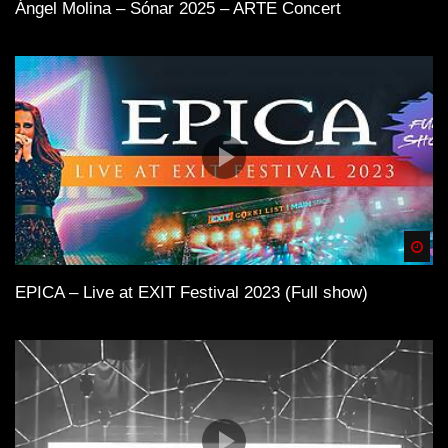
Ángel Molina – Sónar 2025 – ARTE Concert
Spä
EPICA – Live at EXIT Festival 2023 (Full show)