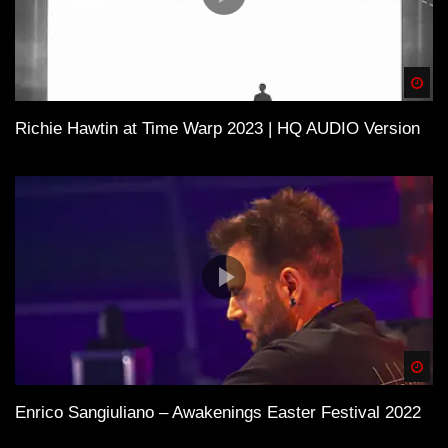
Spä
Richie Hawtin at Time Warp 2023 | HQ AUDIO Version
Spä
Enrico Sangiuliano – Awakenings Easter Festival 2022