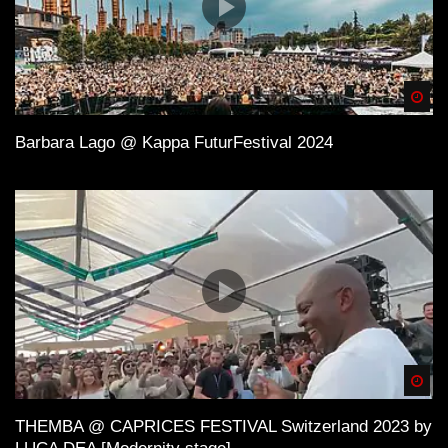
Spä
Barbara Lago @ Kappa FuturFestival 2024
Spä
THEMBA @ CAPRICES FESTIVAL Switzerland 2023 by