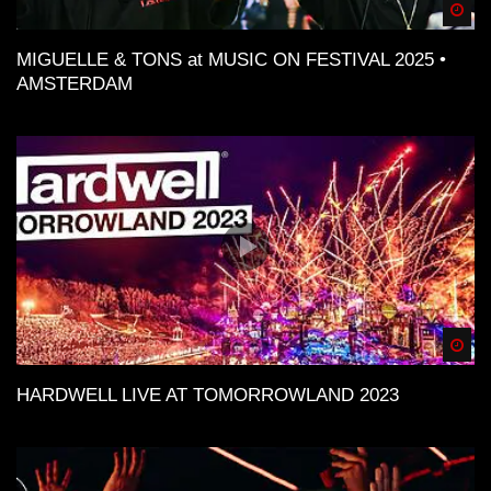
Spä
MIGUELLE & TONS at MUSIC ON FESTIVAL 2025 •
AMSTERDAM
Spä
HARDWELL LIVE AT TOMORROWLAND 2023