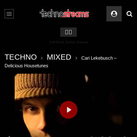
🏳️‍🌈
2 APPs für Techno Streams
TECHNO
MIXED
Cari Lekebusch –
Delicious Housetunes
PLAY