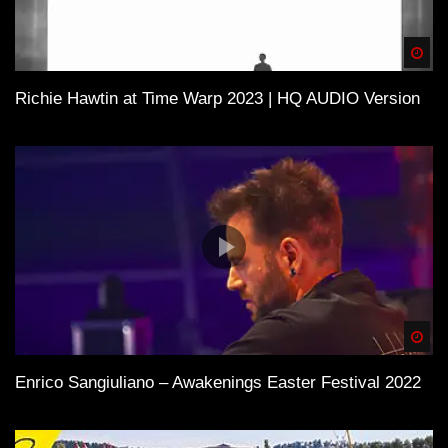
Spä
Richie Hawtin at Time Warp 2023 | HQ AUDIO Version
Spä
Enrico Sangiuliano – Awakenings Easter Festival 2022