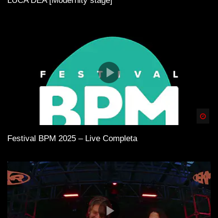
LUCA DEA [Modernity stage]
Spä
Festival BPM 2025 – Live Completa