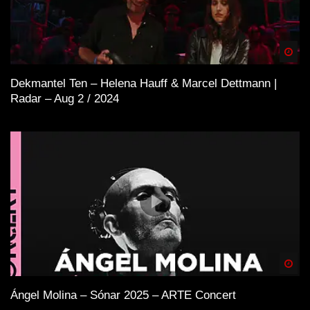
Spä
Dekmantel Ten – Helena Hauff & Marcel Dettmann |
Radar – Aug 2 / 2024
Spä
Ángel Molina – Sónar 2025 – ARTE Concert