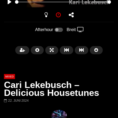
PLAY
Afterhour
Breit
MIXED
Cari Lekebusch –
Delicious Housetunes
22. JUNI 2024
Später
Barbara Lago @ Kappa
THEMBA @ CAPRI