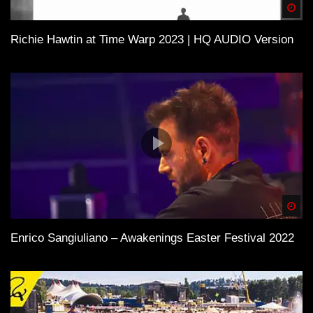
Spä
Richie Hawtin at Time Warp 2023 | HQ AUDIO Version
Spä
Enrico Sangiuliano – Awakenings Easter Festival 2022