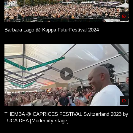
Spä
Barbara Lago @ Kappa FuturFestival 2024
Spä
THEMBA @ CAPRICES FESTIVAL Switzerland 2023 by
LUCA DEA [Modernity stage]