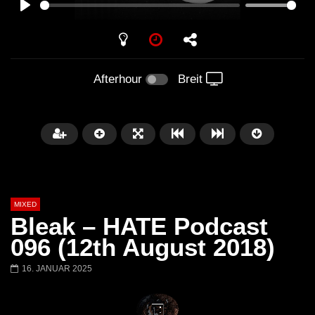
PLAY
Afterhour
Breit
MIXED
Bleak – HATE Podcast
096 (12th August 2018)
16. JANUAR 2025
Später
Barbara Lago @ Kappa
THEMBA @ CAPRI