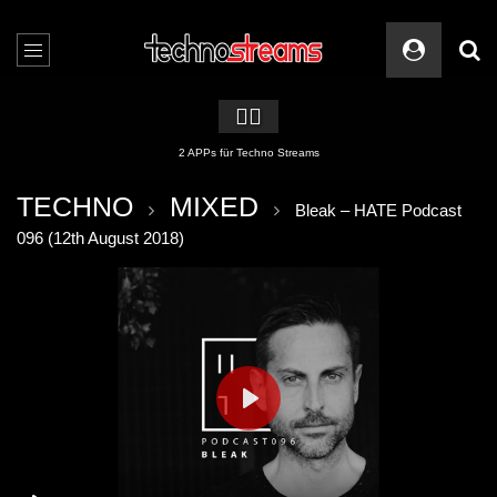
🏳️‍🌈
2 APPs für Techno Streams
TECHNO
MIXED
Bleak – HATE Podcast
096 (12th August 2018)
PLAY