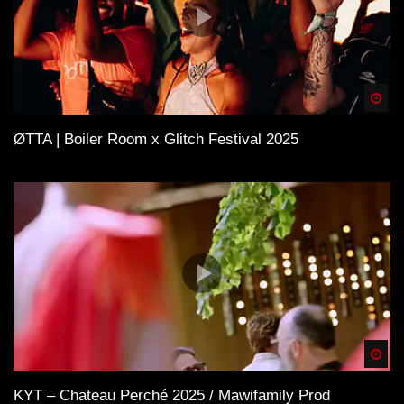
Spä
ØTTA | Boiler Room x Glitch Festival 2025
Spä
KYT – Chateau Perché 2025 / Mawifamily Prod