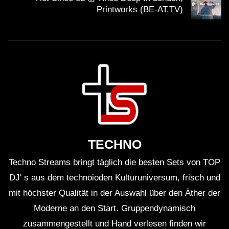
Printworks (BE-AT.TV)
Podcastlandschaft darstellt. Mit einem tiefen Einblick in
die Welt des Horrors und einer kritischen Reflexion
über deren
kulturelle Bedeutung
gelingt es dem
Podcast, sowohl zu unterhalten als auch zu bilden. Die
Zuhörer werden dazu angeregt, ihre eigenen Ängste und
die Auswirkungen von Medien auf ihr Leben zu
hinterfragen.
Quellen
TECHNO
Techno Streams bringt täglich die besten Sets von TOP
Podcast – Wikipedia
DJ' s aus dem technoioden Kulturuniversum, frisch und
mit höchster Qualität in der Auswahl über den Äther der
Get Out – Wikipedia
Moderne an den Start. Gruppendynamisch
Hereditary – Wikipedia
zusammengestellt und Hand verlesen finden wir