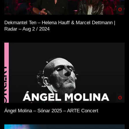
Spä
Dekmantel Ten – Helena Hauff & Marcel Dettmann |
Radar – Aug 2 / 2024
Spä
Ángel Molina – Sónar 2025 – ARTE Concert