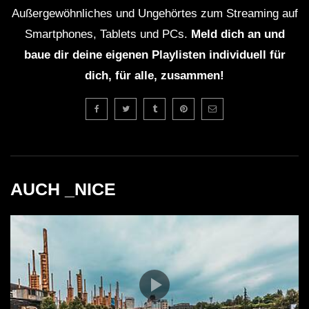
Außergewöhnliches und Ungehörtes zum Streaming auf
Joe Bob Briggs – Wikipedia
Smartphones, Tablets und PCs.
Meld dich an und
baue dir deine eigenen Playlisten individuell für
WICHTIG:
dich, für alle, zusammen!
Du solltest übrigens gerade weil die Künstler mit
Streaming nicht gerade viel verdienen, sie am besten
direkt unterstützen. Viele Künstler haben die
Möglichkeit für Spenden. Mit dem Spendenbutton unter
dem Video kannst du z.B. den
Klubnetz Dresden e.V.
AUCH _NICE
unterstützen. Definitiv solltest Du Auftritte besuchen
und wenn Du einen Plattespieler hast, kaufe die besten
Tracks auf Vinyl!