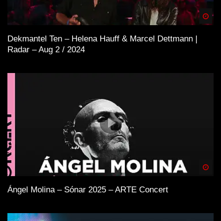
Spä
Dekmantel Ten – Helena Hauff & Marcel Dettmann |
Radar – Aug 2 / 2024
Spä
Ángel Molina – Sónar 2025 – ARTE Concert