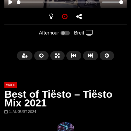
PLAY
Afterhour
Breit
MIXED
Best of Tiësto – Tiësto
Mix 2021
1. AUGUST 2024
Später
Barbara Lago @ Kappa
THEMBA @ CAPRI