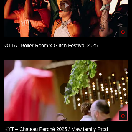
Spä
ØTTA | Boiler Room x Glitch Festival 2025
Spä
KYT – Chateau Perché 2025 / Mawifamily Prod