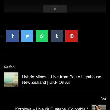
direkt unterstützen
. Viele Künstler haben die
Möglichkeit für Spenden. Mit dem Spendenbutton unter
dem Video kannst du z.B. den
Klubnetz Dresden e.V.
unterstützen. Definitiv solltest Du
Auftritte besuchen
und wenn Du einen Plattespieler hast, kaufe die besten
Tracks auf Vinyl!
Zurück
Hybrid Minds – Live from Pouto Lighthouse,
New Zealand | UKF On Air
Vor
Korolova – Live @ Guatape, Colombia /