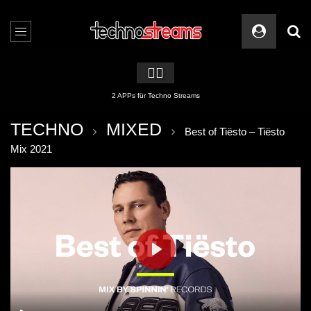
🏳️‍🌈
2 APPs für Techno Streams
TECHNO
MIXED
Best of Tiësto – Tiësto
Mix 2021
PLAY