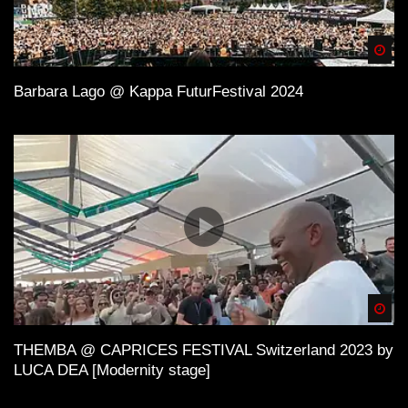
Spä
Barbara Lago @ Kappa FuturFestival 2024
Spä
THEMBA @ CAPRICES FESTIVAL Switzerland 2023 by
LUCA DEA [Modernity stage]