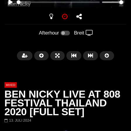
PLAY
Afterhour
Breit
MIXED
BEN NICKY LIVE AT 808
FESTIVAL THAILAND
2020 [FULL SET]
Später
13. JULI 2024
Barbara Lago @ Kappa
THEMBA @ CAPRI