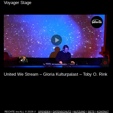
Voyager Stage
Spä
United We Stream – Gloria Kulturpalast – Toby O. Rink
RECHTE ins ALL © 2026 //
SPENDEN
|
DATENSCHUTZ
|
NUTZUNG
|
SETS
|
KONTAKT