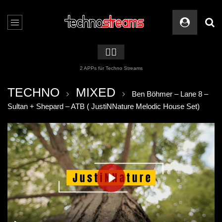
🏳️‍🌈
2 APPs für Techno Streams
TECHNO
MIXED
Ben Böhmer – Lane 8 –
Sultan + Shepard – ATB ( JustiNNature Melodic House Set)
PLAY