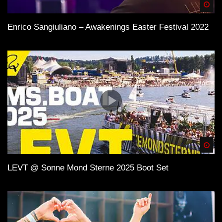
Spä
Enrico Sangiuliano – Awakenings Easter Festival 2022
Spä
LEVT @ Sonne Mond Sterne 2025 Boot Set