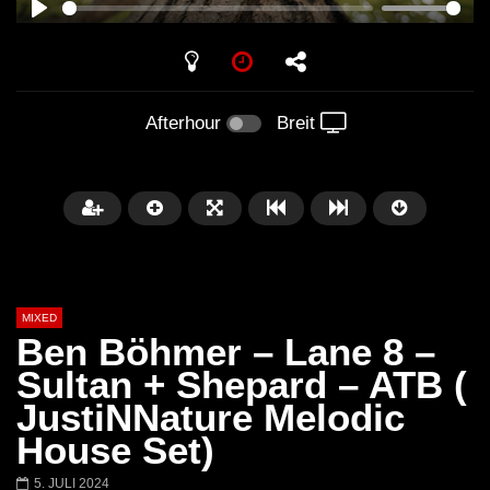
PLAY
Afterhour
Breit
MIXED
Ben Böhmer – Lane 8 –
Sultan + Shepard – ATB (
JustiNNature Melodic
Später
House Set)
Barbara Lago @ Kappa
THEMBA @ CAPRI
5. JULI 2024