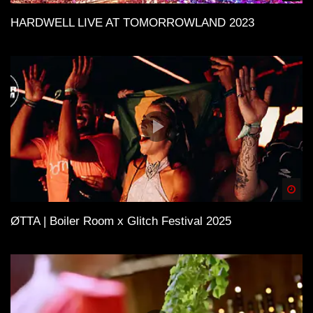
HARDWELL LIVE AT TOMORROWLAND 2023
Spä
ØTTA | Boiler Room x Glitch Festival 2025