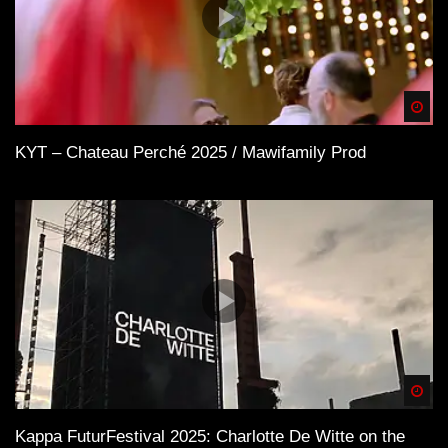
Spä
KYT – Chateau Perché 2025 / Mawifamily Prod
Spä
Kappa FuturFestival 2025: Charlotte De Witte on the