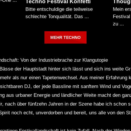
-One ...
Techno Festival Konfetti
Thoug
Bitte entschuldige die teilweise
Mein ers
schlechte Tonqualität. Das ...
Festiva
zu ...
MEHR TECHNO
ndschaft: Von der Industriebrache zur Klangutopie
ässe der Hauptstadt hinter sich lässt und sich ins weite G
 mehr als nur einen Tapetenwechsel. Aus meiner Erfahrung k
sichtbaren DJ, der jede Bassline mit sanftem Wind und Vog
ung aus urbaner Energie und ländlicher Weite macht den ga
ir, nach über fünfzehn Jahren in der Szene habe ich schon
Spirit noch echt, unverdorben und bereit, uns alle von den S
gartigen Festivallandschaft ist kein Zufall. Nach der Wieder