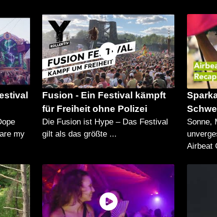
estival
Fusion - Ein Festival kämpft
Spark
für Freiheit ohne Polizei
Schwer
Dope
Die Fusion ist Hype – Das Festival
Sonne, 
share my
gilt als das größte ...
unverge
Airbeat 