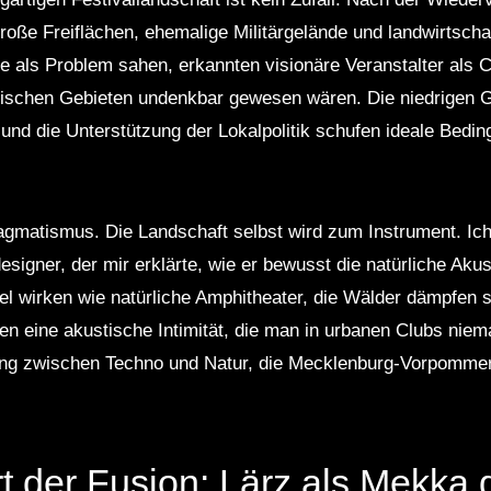
e Freiflächen, ehemalige Militärgelände und landwirtschaft
e als Problem sahen, erkannten visionäre Veranstalter als
dtischen Gebieten undenkbar gewesen wären. Die niedrigen 
und die Unterstützung der Lokalpolitik schufen ideale Bedin
agmatismus. Die Landschaft selbst wird zum Instrument. Ich
igner, der mir erklärte, wie er bewusst die natürliche Aku
gel wirken wie natürliche Amphitheater, die Wälder dämpfen
en eine akustische Intimität, die man in urbanen Clubs niema
ung zwischen Techno und Natur, die Mecklenburg-Vorpomm
t der Fusion: Lärz als Mekka 