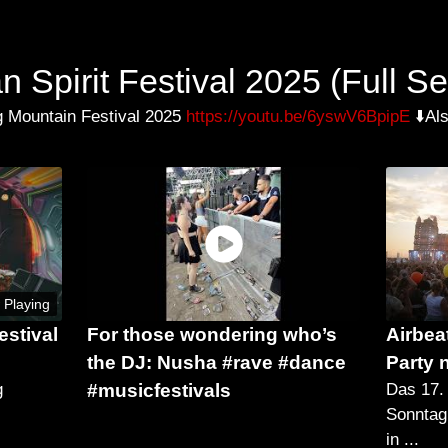
 Spirit Festival 2025 (Full S
 Mountain Festival 2025
https://youtu.be/6yswV6BpipE
⬇️Als
 Playing
estival
For those wondering who’s
Airbea
the DJ: Nusha #rave #dance
Party 
g
#musicfestivals
Das 17. 
Sonntag
in ...