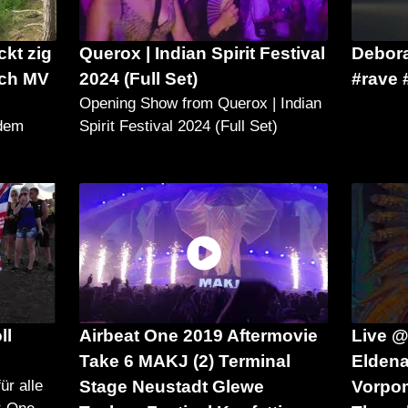
ckt zig
Querox | Indian Spirit Festival
Debora
ach MV
2024 (Full Set)
#rave 
Opening Show from Querox | Indian
 dem
Spirit Festival 2024 (Full Set)
ll
Airbeat One 2019 Aftermovie
Live @
Take 6 MAKJ (2) Terminal
Eldena
ür alle
Stage Neustadt Glewe
Vorpom