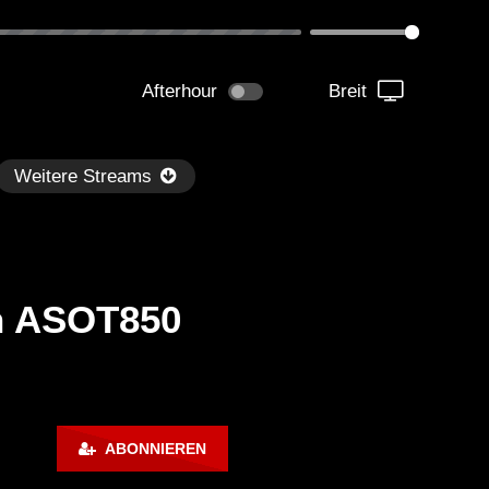
Afterhour
Breit
Weitere Streams
an ASOT850
Später
kmantel Ten – Helena Hauff &
Ángel Molina – Sónar 202
ABONNIEREN
rcel Dettmann | Radar – Aug 2
ARTE Concert
2024