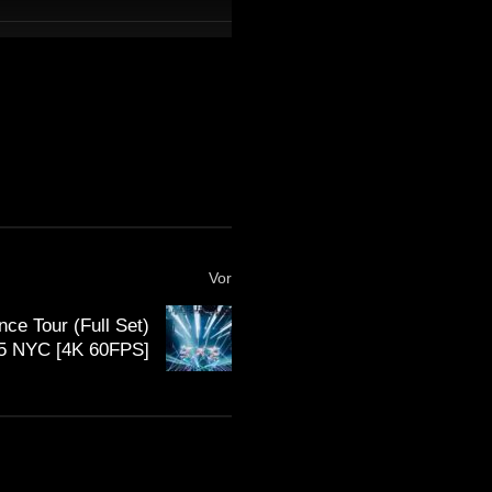
Vor
e Tour (Full Set)
 NYC [4K 60FPS]