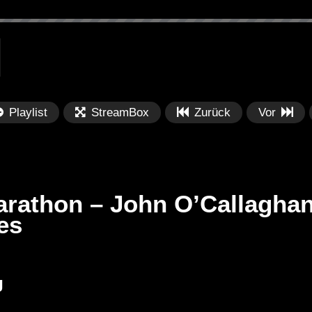
Playlist
StreamBox
Zurück
Vor
arathon – John O’Callagh
es
Später
Später
PRICES
Festival BPM 2025 – Live
De
J
rland 2023 by
Completa
Ma
nity stage]
/ 