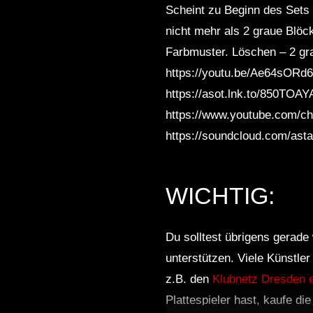
Scheint zu Beginn des Sets z
nicht mehr als 2 graue Blöc
Farbmuster. Löschen – 2 gra
https://youtu.be/Ae64sORd6k
https://asot.lnk.to/850TOAYA
https://www.youtube.com/
https://soundcloud.com/asta
WICHTIG:
Du solltest übrigens gerade 
unterstützen. Viele Künstle
z.B. den
Klubnetz Dresden e
Plattespieler hast, kaufe di