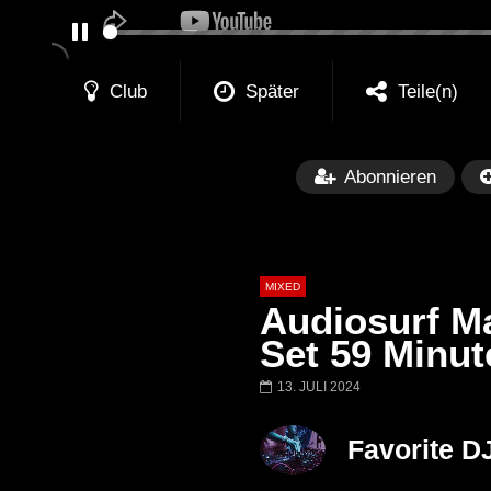
PAUSE
Club
Später
Teile(n)
Abonnieren
MIXED
Audiosurf M
Set 59 Minut
13. JULI 2024
Später
Barbara Lago @ Kappa
THEMBA @ CA
Favorite D
FuturFestival 2024
FESTIVAL Switze
LUCA DEA [Moder