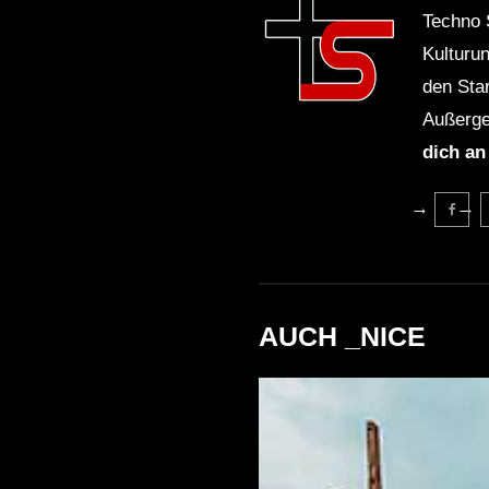
Techno 
Kulturu
den Sta
Außerge
dich an
AUCH _NICE