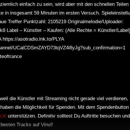
iemlich einfach zu sein, wird aber mit den schnellen Teilen 
ke in insgesamt 59 Minuten im ersten Versuch. Spieleinstel
ue Treffer Punktzahl: 2105219 Originalmelodie/Uploader:
8 Label – Künstler – Kaufen: (Alle Rechte = Künstler/Label
 https://asotradio.lnk.to/PLYA
channel/UCalCDSmZAYD73tqVZ4l8yJg?sub_confirmation=1
teoftrance
weil die Künstler mit Streaming nicht gerade viel verdienen,
r haben die Möglichkeit für Spenden. Mit dem Spendenbutton
.V.
unterstützen. Definitiv solltest Du Auftritte besuchen u
e besten Tracks auf Vinyl!