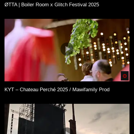
ØTTA | Boiler Room x Glitch Festival 2025
Spä
KYT – Chateau Perché 2025 / Mawifamily Prod