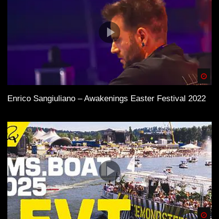
Spä
Enrico Sangiuliano – Awakenings Easter Festival 2022
Spä