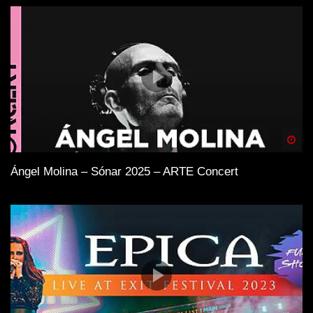
Spä
Ángel Molina – Sónar 2025 – ARTE Concert