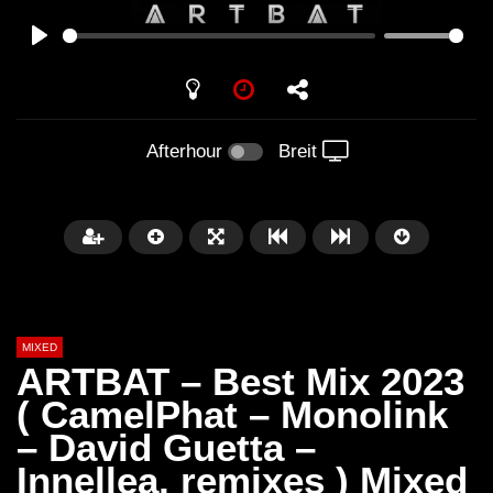
PLAY
Afterhour
Breit
MIXED
ARTBAT – Best Mix 2023
( CamelPhat – Monolink
– David Guetta –
Später
Innellea, remixes ) Mixed