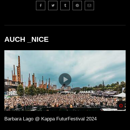
AUCH _NICE
Spä
Barbara Lago @ Kappa FuturFestival 2024