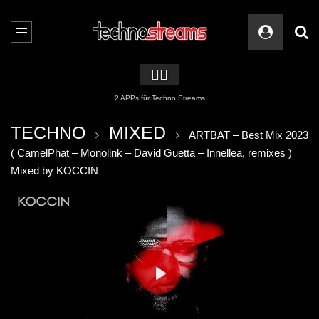
🏳️‍🌈
2 APPs für Techno Streams
TECHNO
MIXED
ARTBAT – Best Mix 2023
( CamelPhat – Monolink – David Guetta – Innellea, remixes )
Mixed by KOCCIN
PLAY