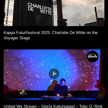
Spä
Kappa FuturFestival 2025: Charlotte De Witte on the
Voyager Stage
Spä
United We Stream – Gloria Kulturpalast – Toby O. Rink