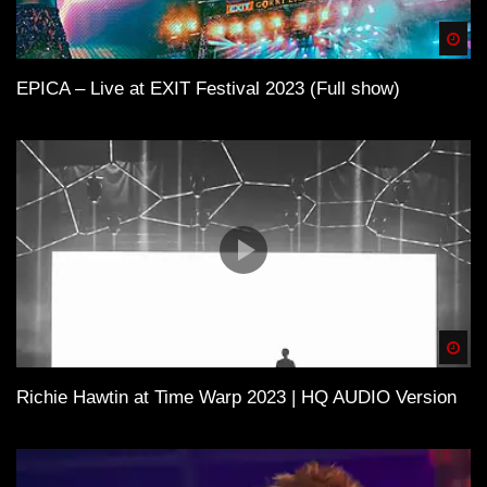
Spä
EPICA – Live at EXIT Festival 2023 (Full show)
Spä
Richie Hawtin at Time Warp 2023 | HQ AUDIO Version