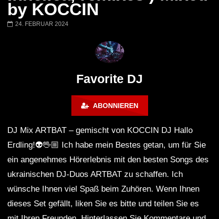
Barbara Lago @ Kappa
THEMBA @ CAPRI
by KOCCIN
FuturFestival 2024
FESTIVAL Switzerla
LUCA DEA [Modernit
24. FEBRUAR 2024
Favorite DJ
ABONNIEREN
DJ Mix ARTBAT – gemischt von KOCCIN DJ Hallo
Erdling!👽🖖🏼 Ich habe mein Bestes getan, um für Sie
ein angenehmes Hörerlebnis mit den besten Songs des
ukrainischen DJ-Duos ARTBAT zu schaffen. Ich
wünsche Ihnen viel Spaß beim Zuhören. Wenn Ihnen
dieses Set gefällt, liken Sie es bitte und teilen Sie es
mit Ihren Freunden. Hinterlassen Sie Kommentare und