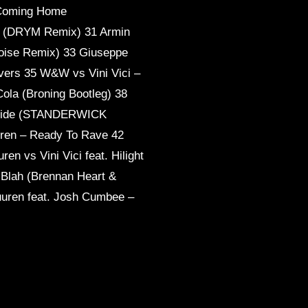
– Coming Home
r (DRYM Remix) 31 Armin
oise Remix) 33 Giuseppe
hivers 35 W&W vs Vini Vici –
ola (Broning Bootleg) 38
ghtside (STANDERWICK
ren – Ready To Rave 42
en vs Vini Vici feat. Hilight
h Blah (Brennan Heart &
uuren feat. Josh Cumbee –