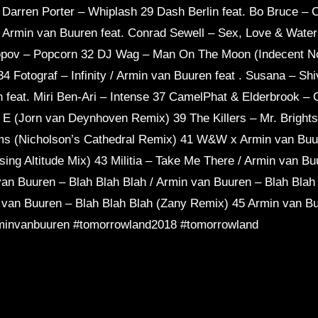
/ Darren Porter – Whiplash 29 Dash Berlin feat. Bo Bruce 
min van Buuren feat. Conrad Sewell – Sex, Love & Wate
opov – Popcorn 32 DJ Wag – Man On The Moon (Indecent N
 34 Fotograf – Infinity / Armin van Buuren feat . Susana – S
feat. Miri Ben-Ari – Intense 37 CamelPhat & Elderbrook – C
f E (Jorn van Deynhoven Remix) 39 The Killers – Mr. Bri
ms (Nicholson’s Cathedral Remix) 41 W&W x Armin van Buu
ing Altitude Mix) 43 Militia – Take Me There / Armin van Buur
 van Buuren – Blah Blah Blah / Armin van Buuren – Blah Bla
n van Buuren – Blah Blah Blah (Zany Remix) 45 Armin van B
minvanbuuren #tomorrowland2018 #tomorrowland