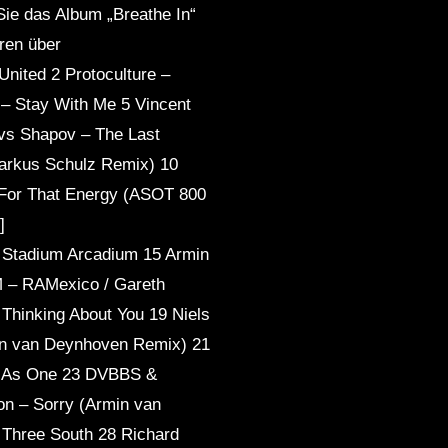
ie das Album „Breathe In“
ren über
 United 2 Protoculture –
 – Stay With Me 5 Vincent
vs Shapov – The Last
Markus Schulz Remix) 10
e For That Energy (ASOT 800
]
 – Stadium Arcadium 15 Armin
M – RAMexico / Gareth
inking About You 19 Niels
rn van Deynhoven Remix) 21
ke As One 23 DVBBS &
on – Sorry (Armin van
 Three South 28 Richard