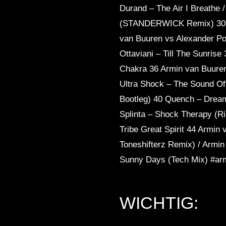
Durand – The Air I Breathe 
(STANDERWICK Remix) 30 Ar
van Buuren vs Alexander P
Ottaviani – Till The Sunrise
Chakra 36 Armin van Buuren 
Ultra Shock – The Sound O
Bootleg) 40 Quench – Drea
Splinta – Shock Therapy (Ris
Tribe Great Spirit 44 Armin
Toneshifterz Remix) / Armi
Sunny Days (Tech Mix) #ar
WICHTIG: