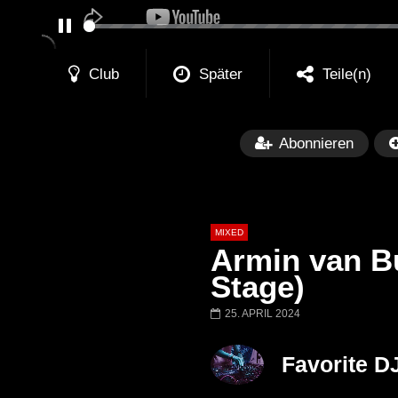
PAUSE
Club
Später
Teile(n)
Abonnieren
MIXED
Armin van B
Stage)
25. APRIL 2024
Später
Barbara Lago @ Kappa
THEMBA @ CA
Favorite D
FuturFestival 2024
FESTIVAL Switze
LUCA DEA [Moder