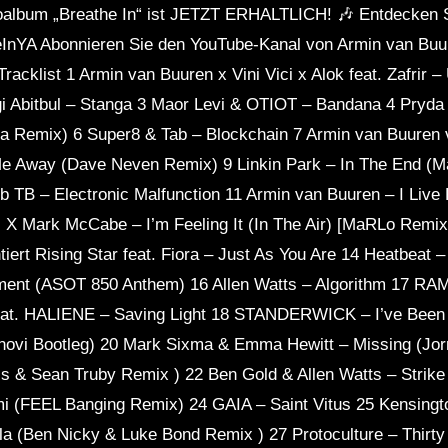
oalbum „Breathe In“ ist JETZT ERHÄLTLICH! 🎶 Entdecken S
theInYA Abonnieren Sie den YouTube-Kanal von Armin van Buu
Tracklist 1 Armin van Buuren x Vini Vici x Alok feat. Zafrir –
i Abitbul – Stanga 3 Maor Levi & OTIOT – Bandana 4 Pryda
 Remix) 6 Super8 & Tab – Blockchain 7 Armin van Buuren 
Me Away (Dave Neven Remix) 9 Linkin Park – In The End (
b TB – Electronic Malfunction 11 Armin van Buuren – I Liv
 X Mark McCabe – I’m Feeling It (In The Air) [MaRLo Remix
iert Rising Star feat. Fiora – Just As You Are 14 Heatbeat
ment (ASOT 850 Anthem) 16 Allen Watts – Algorithm 17 RA
 HALIENE – Saving Light 18 STANDERWICK – I’ve Been Th
inovi Bootleg) 20 Mark Sixma & Emma Hewitt – Missing (Jo
lis & Sean Truby Remix ) 22 Ben Gold & Allen Watts – Stri
 (FEEL Banging Remix) 24 GAIA – Saint Vitus 25 Kensingt
la (Ben Nicky & Luke Bond Remix ) 27 Protoculture – Thirty