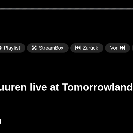
Playlist
StreamBox
Zurück
Vor
uuren live at Tomorrowlan
Später
Später
PRICES
Festival BPM 2025 – Live
De
J
rland 2023 by
Completa
Ma
nity stage]
/ 