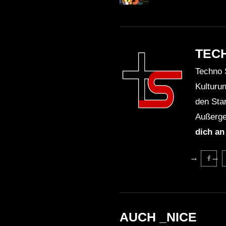
TEC
Techno 
Kulturu
den Sta
Außerge
dich an
AUCH _NICE