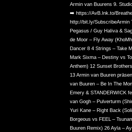
Armin van Buurens 9. Studi
➡️ https://AvB.lnk.to/Brea
http://bit.ly/SubscribeArmin 
Pegasus / Guy Haliva & Sag
de Moor – Fly Away (KhoMha
Dancer 8 4 Strings – Take 
Mark Sixma – Destiny vs To
Anthem) 12 Sunset Brothers
13 Armin van Buuren präsent
van Buuren – Be In The Mo
Emery & STANDERWICK feat.
van Gogh – Pulverturm (Sh
Yuri Kane – Right Back (So
Borgeous vs FEEL – Tsunami
Buuren Remix) 26 Ayla – Ay