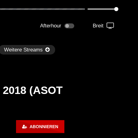
Afterhour
Breit
Weitere Streams
d 2018 (ASOT
Später
kmantel Ten – Helena Hauff &
Ángel Molina – Sónar 202
ABONNIEREN
rcel Dettmann | Radar – Aug 2
ARTE Concert
2024