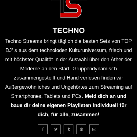
Anja Schneider legt großen Wert auf Vielseitigkeit
in ihrer Musik und scheut sich nicht davor, kreative
TECHNO
Experimente einzugehen.
Techno Streams bringt täglich die besten Sets von TOP
Ihre Sets sind geprägt von einer einzigartigen
DJ' s aus dem technoioden Kulturuniversum, frisch und
Atmosphäre, die das Publikum in eine andere Welt
mit höchster Qualität in der Auswahl über den Äther der
Moderne an den Start. Gruppendynamisch
entführt.
zusammengestellt und Hand verlesen finden wir
Anja Schneider ist eine Künstlerin, die mit
Außergewöhnliches und Ungehörtes zum Streaming auf
Smartphones, Tablets und PCs.
Meld dich an und
Leidenschaft und Hingabe für die elektronische
baue dir deine eigenen Playlisten individuell für
Musik brennt und dies bei jedem Auftritt spürbar
dich, für alle, zusammen!
macht.