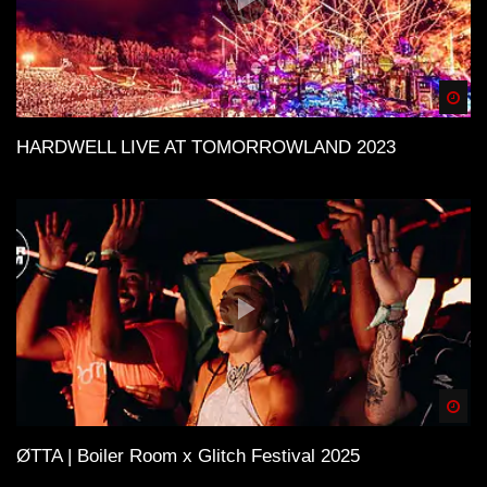
Spä
HARDWELL LIVE AT TOMORROWLAND 2023
Spä
ØTTA | Boiler Room x Glitch Festival 2025