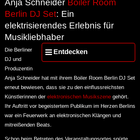
Anja Schneider
Boiler Room
FuturFestival 2024
FESTIVAL Switzerla
LUCA DEA [Modernit
Berlin DJ Set
: Ein
elektrisierendes Erlebnis für
Musikliebhaber
Die Berliner
Entdecken
DJ und
Produzentin
Anja Schneider hat mit ihrem Boiler Room Berlin DJ Set
erneut bewiesen, dass sie zu den einflussreichsten
Künstlerinnen der
elektronischen Musikszene
gehört.
Ihr Auftritt vor begeistertem Publikum im Herzen Berlins
war ein Feuerwerk an elektronischen Klängen und
mitreißenden Beats.
Schon beim Betreten des Veranstaltungsortes spürte