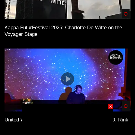
Spä
Kappa FuturFestival 2025: Charlotte De Witte on the
Voyager Stage
Anzeige
×
Spä
United We Stream – Gloria Kulturpalast – Toby O. Rink