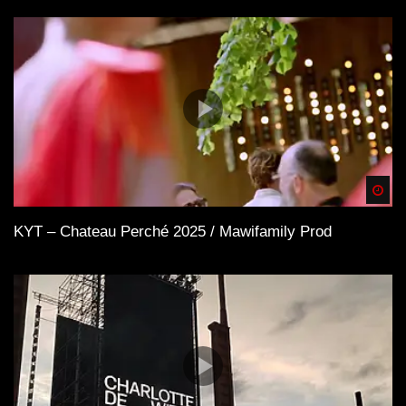
Spä
KYT – Chateau Perché 2025 / Mawifamily Prod