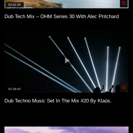
Spä
02:01:35
Dub Tech Mix – OHM Series 30 With Alec Pritchard
Spä
01:29:42
Dub Techno Music Set In The Mix #20 By Klaüs.