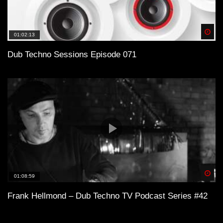
Spä
01:02:13
Dub Techno Sessions Episode 071
Spä
01:08:59
Frank Hellmond – Dub Techno TV Podcast Series #42