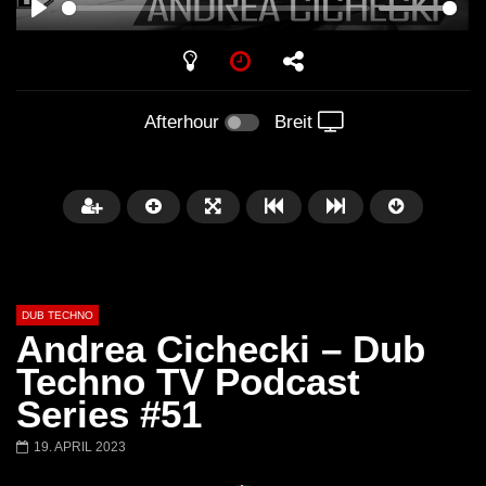
PLAY
Afterhour
Breit
DUB TECHNO
Andrea Cichecki – Dub
Techno TV Podcast
Series #51
Später
01:11:24
01:28:57
19. APRIL 2023
Dub Techno Music Set In The Mix
Dub Techno || Selecti