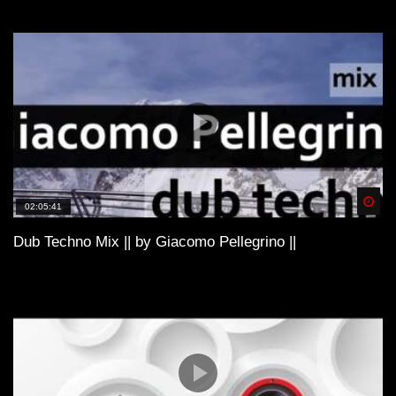
Spä
02:05:41
Dub Techno Mix || by Giacomo Pellegrino ||