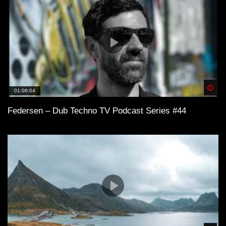
Spä
01:06:04
Federsen – Dub Techno TV Podcast Series #44