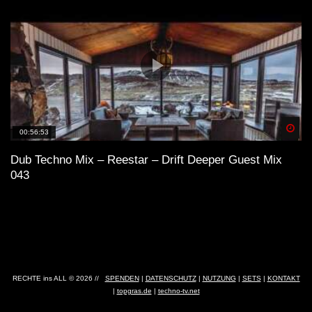
Spä
00:56:53
Dub Techno Mix – Reestar – Drift Deeper Guest Mix
043
RECHTE ins ALL © 2026 //
SPENDEN
|
DATENSCHUTZ
|
NUTZUNG
|
SETS
|
KONTAKT
|
topgras.de
|
techno-tv.net