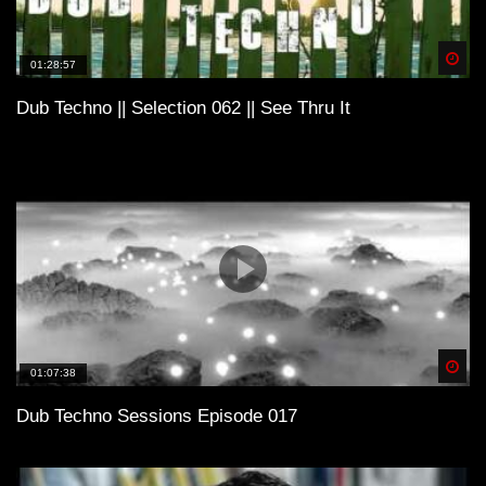
Spä
01:28:57
Dub Techno || Selection 062 || See Thru It
Spä
01:07:38
Dub Techno Sessions Episode 017