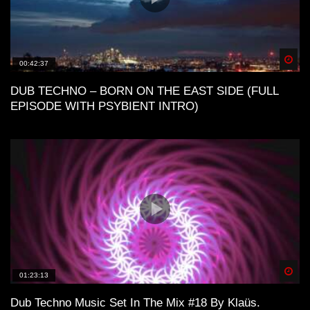
Spä
00:42:37
DUB TECHNO – BORN ON THE EAST SIDE (FULL
EPISODE WITH PSYBIENT INTRO)
Spä
01:23:13
Dub Techno Music Set In The Mix #18 By Klaüs.