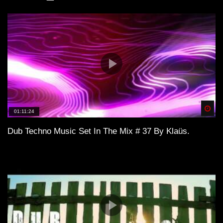
Spä
01:11:24
Dub Techno Music Set In The Mix # 37 By Klaüs.