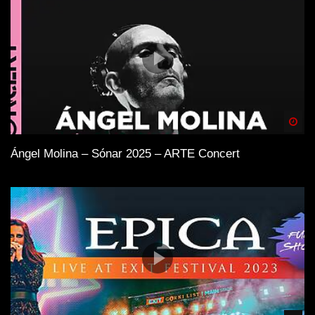
Spä
Ángel Molina – Sónar 2025 – ARTE Concert