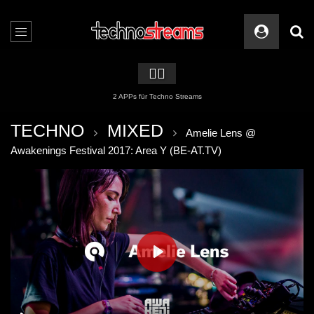
🏳️‍🌈
2 APPs für Techno Streams
TECHNO
MIXED
Amelie Lens @
Awakenings Festival 2017: Area Y (BE-AT.TV)
PLAY