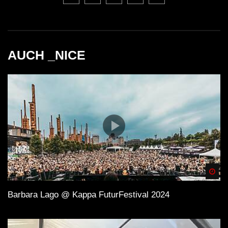
AUCH _NICE
Spä
Barbara Lago @ Kappa FuturFestival 2024