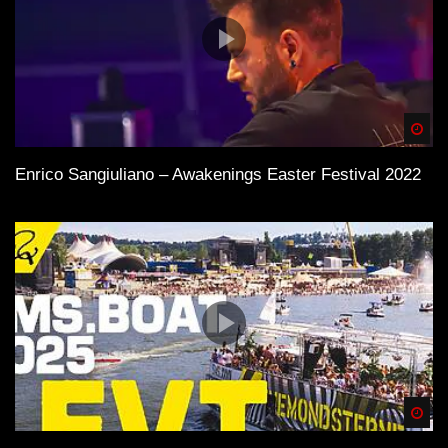
Spä
Enrico Sangiuliano – Awakenings Easter Festival 2022
Spä