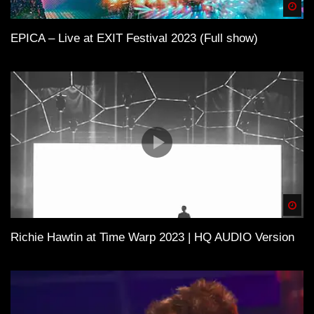
Spä
EPICA – Live at EXIT Festival 2023 (Full show)
Spä
Richie Hawtin at Time Warp 2023 | HQ AUDIO Version