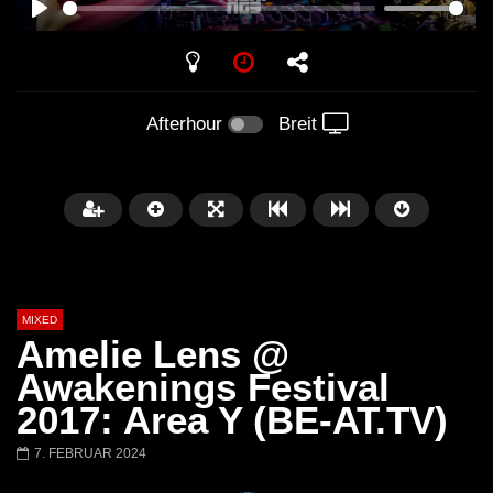
PLAY
Afterhour
Breit
MIXED
Amelie Lens @
Awakenings Festival
2017: Area Y (BE-AT.TV)
Später
7. FEBRUAR 2024
Barbara Lago @ Kappa
THEMBA @ CAPRI