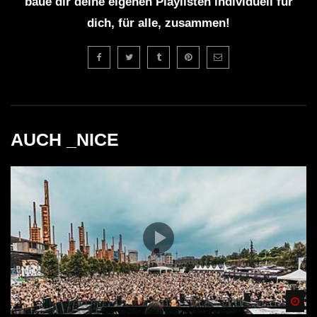
baue dir deine eigenen Playlisten individuell für
dich, für alle, zusammen!
AUCH _NICE
Spä