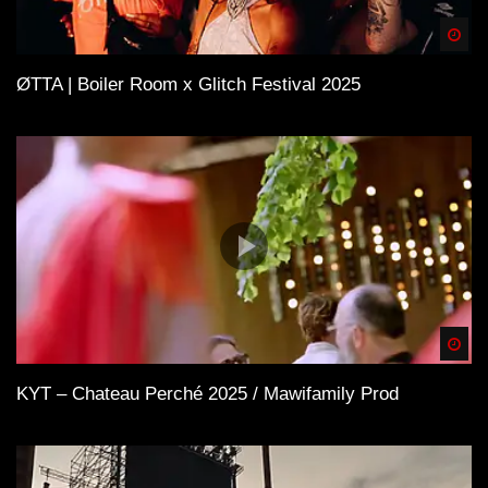
Spä
ØTTA | Boiler Room x Glitch Festival 2025
Spä
KYT – Chateau Perché 2025 / Mawifamily Prod