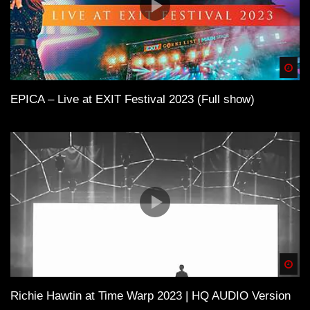
Spä
EPICA – Live at EXIT Festival 2023 (Full show)
Spä
Richie Hawtin at Time Warp 2023 | HQ AUDIO Version