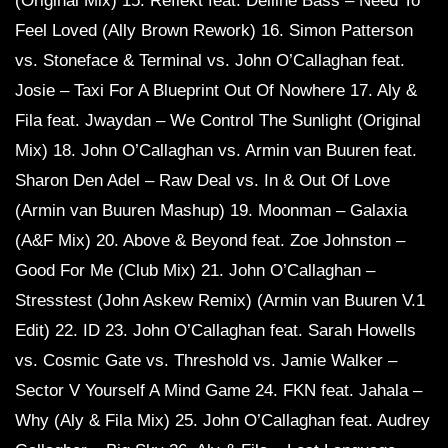
(Original Mix) 15. Reflekt feat. Delline Bass – Need To
Feel Loved (Ally Brown Rework) 16. Simon Patterson
vs. Stoneface & Terminal vs. John O’Callaghan feat.
Josie – Taxi For A Blueprint Out Of Nowhere 17. Aly &
Fila feat. Jwaydan – We Control The Sunlight (Original
Mix) 18. John O’Callaghan vs. Armin van Buuren feat.
Sharon Den Adel – Raw Deal vs. In & Out Of Love
(Armin van Buuren Mashup) 19. Moonman – Galaxia
(A&F Mix) 20. Above & Beyond feat. Zoe Johnston –
Good For Me (Club Mix) 21. John O’Callaghan –
Stresstest (John Askew Remix) (Armin van Buuren V.1
Edit) 22. ID 23. John O’Callaghan feat. Sarah Howells
vs. Cosmic Gate vs. Threshold vs. Jamie Walker –
Sector V Yourself A Mind Game 24. FKN feat. Jahala –
Why (Aly & Fila Mix) 25. John O’Callaghan feat. Audrey