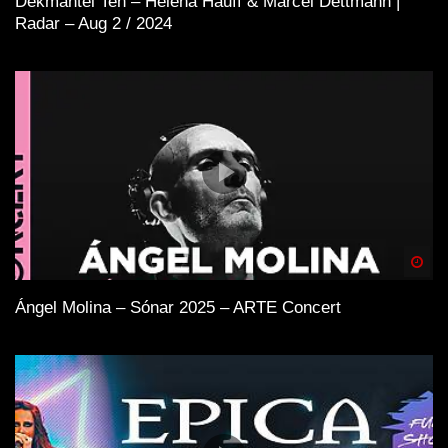
Dekmantel Ten – Helena Hauff & Marcel Dettmann |
Radar – Aug 2 / 2024
Spä
Ángel Molina – Sónar 2025 – ARTE Concert