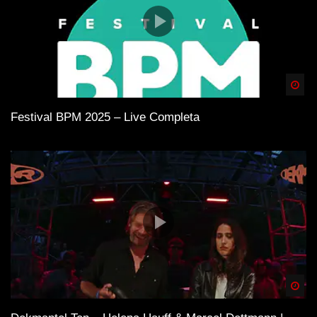
Spä
Festival BPM 2025 – Live Completa
Spä