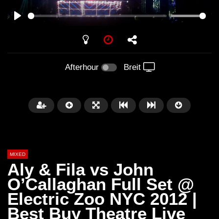
PLAY
Afterhour
Breit
MIXED
Aly & Fila vs John
O’Callaghan Full Set @
Electric Zoo NYC 2012 |
Später
Best Buy Theatre Live