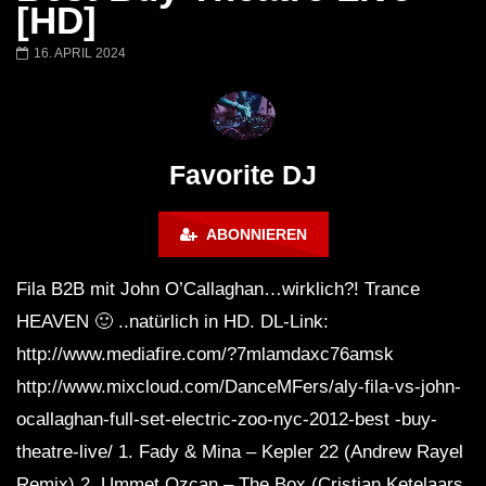
Barbara Lago @ Kappa
THEMBA @ CAPRI
[HD]
FuturFestival 2024
FESTIVAL Switzerla
LUCA DEA [Modernit
16. APRIL 2024
Favorite DJ
ABONNIEREN
Fila B2B mit John O’Callaghan…wirklich?! Trance
HEAVEN 🙂 ..natürlich in HD. DL-Link:
http://www.mediafire.com/?7mlamdaxc76amsk
http://www.mixcloud.com/DanceMFers/aly-fila-vs-john-
ocallaghan-full-set-electric-zoo-nyc-2012-best -buy-
theatre-live/ 1. Fady & Mina – Kepler 22 (Andrew Rayel
Remix) 2. Ummet Ozcan – The Box (Cristian Ketelaars