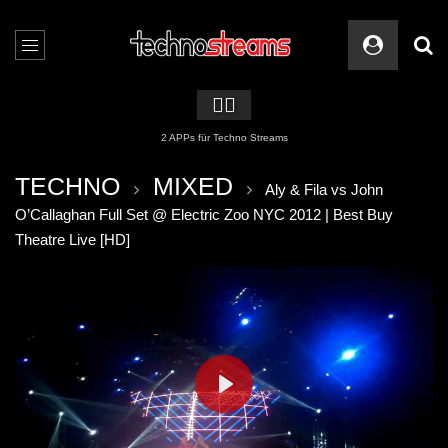
🏳️‍🌈
2 APPs für Techno Streams
TECHNO
MIXED
Aly & Fila vs John
O’Callaghan Full Set @ Electric Zoo NYC 2012 | Best Buy
Theatre Live [HD]
PLAY