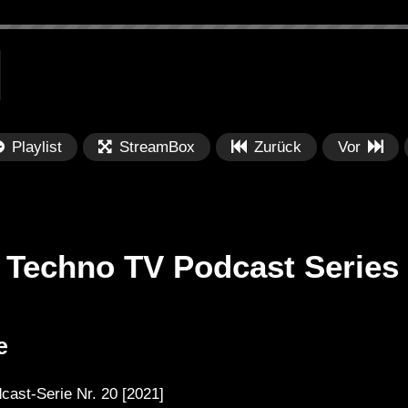
Playlist
StreamBox
Zurück
Vor
 Techno TV Podcast Series
Später
Später
01:07:38
0
e
lection 062 || See
Dub Techno Sessions Episode
Fe
017
Po
cast-Serie Nr. 20 [2021]