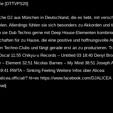
rie [DTTVPS20]
tliche DJ aus München in Deutschland, die es liebt, mit vers
elen. Allerdings fühlen sie sich besonders zu Akkorden und
 sie Dub Techno gerne mit Deep House-Elementen kombinie
schaften für zu Hause, die eine positive und hoffnungsvoll
en Techno-Clubs und fängt gerade erst an zu produzieren. Tr
Oscal 11:55 Chikyu-u Records – Untitled 03 18:40 Denyl Br
e – Element 32:51 Nicolas Barnes – My Mind 38:51 Joseph
49:41 RWTA – Sinking Feeling Weitere Infos über Alicea:
alicea.official/? hl=es https://www.facebook.com/DJALICEA
eadj