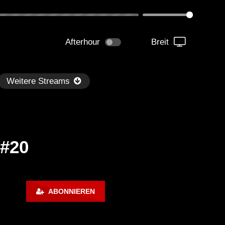
Afterhour
Breit
Weitere Streams
 #20
Später
1:06:04
02:01:35
ABONNIEREN
dersen – Dub Techno TV
Dub Tech Mix – OHM Ser
dcast Series #44
With Alec Pritchard