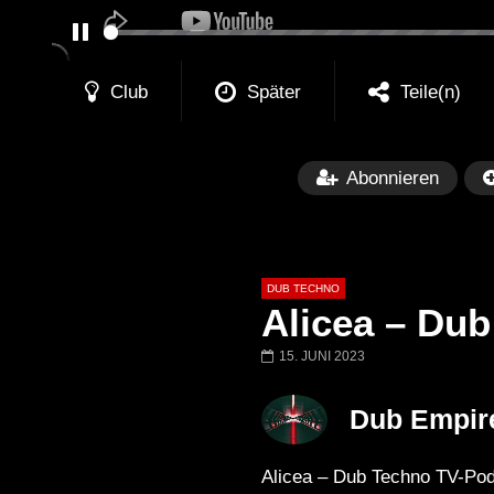
PAUSE
Club
Später
Teile(n)
Abonnieren
DUB TECHNO
Alicea – Dub
15. JUNI 2023
Später
01:11:24
01:28:57
Dub Empir
Dub Techno Music Set In The Mix
Dub Techno || Se
# 37 By Klaüs.
Thru It
Alicea – Dub Techno TV-Pod