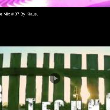
e Mix # 37 By Klaüs.