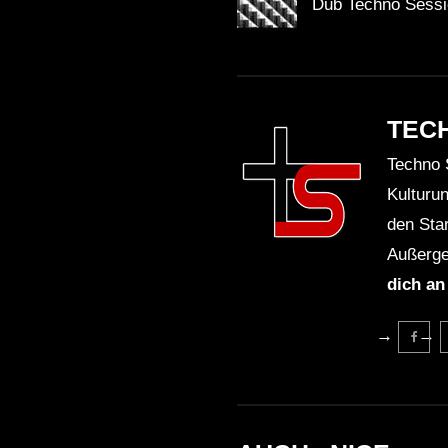
Dub Techno Sessi
TEC
Techno 
Kulturu
den Sta
Außerge
dich an