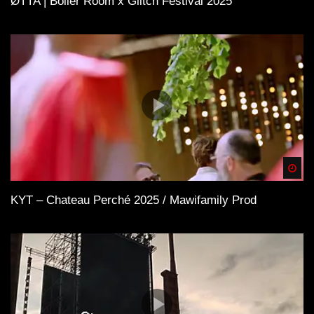
ØTTA | Boiler Room x Glitch Festival 2025
Spä
KYT – Chateau Perché 2025 / Mawifamily Prod