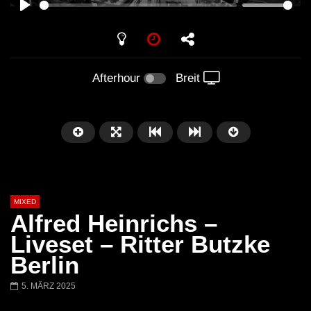
PLAY
Afterhour
Breit
MIXED
Alfred Heinrichs –
Liveset – Ritter Butzke
Berlin
Später
5. MÄRZ 2025
Barbara Lago @ Kappa
THEMBA @ CAPRI