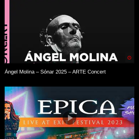
Spä
Ángel Molina – Sónar 2025 – ARTE Concert