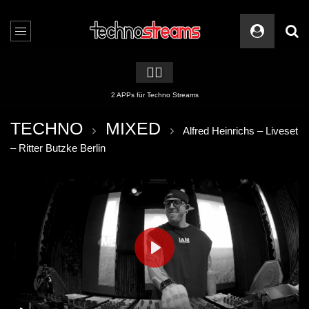
🏳️‍🌈
2 APPs für Techno Streams
TECHNO
MIXED
Alfred Heinrichs – Liveset
– Ritter Butzke Berlin
PLAY