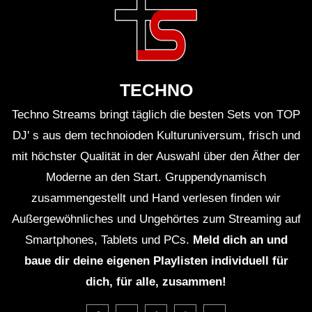
beeindruckendes Erlebnis.
Alfred Heinrichs versteht es, die Menschen mit
seiner Musik zu bewegen und eine unvergessliche
TECHNO
Atmosphäre zu schaffen.
Techno Streams bringt täglich die besten Sets von TOP
Die Kombination aus Alfred Heinrichs’ Talent und
DJ' s aus dem technoioden Kulturuniversum, frisch und
mit höchster Qualität in der Auswahl über den Äther der
dem einzigartigen Ambiente des Ritter Butzke
Moderne an den Start. Gruppendynamisch
machte das Liveset zu einem unvergesslichen
zusammengestellt und Hand verlesen finden wir
Erlebnis.
Außergewöhnliches und Ungehörtes zum Streaming auf
Smartphones, Tablets und PCs.
Meld dich an und
baue dir deine eigenen Playlisten individuell für
Kritische Analyse
dich, für alle, zusammen!
Trotz des großen Erfolgs des Livesets von Alfred