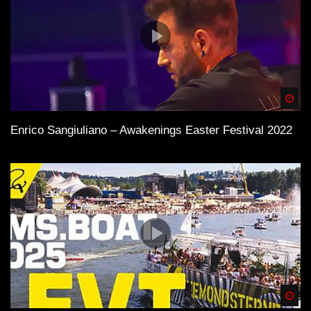
Spä
Enrico Sangiuliano – Awakenings Easter Festival 2022
Spä