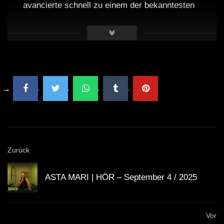
avancierte schnell zu einem der bekanntesten
Namen in der EDM-Szene.
Sein Debütalbum “Days” erschien 2015 und
beinhaltete einige seiner größten Hits.
Alesso hat mit zahlreichen Künstlern
zusammengearbeitet, darunter
Calvin Harris
und
David Guetta
.
Zurück
Er ist bekannt für seine
einzigartigen Live-
Performances
und beeindruckenden
ASTA MARI | HÖR – September 4 / 2025
Bühnenpräsenz.
Vor
Das Ultra Europe Festival zieht jährlich