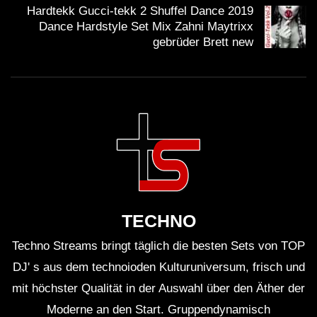
Hardtekk Gucci-tekk 2 Shuffel Dance 2019
zehntausende Besucher an und feiert internationale
Dance Hardstyle Set Mix Zahni Maytrixx
gebrüder Brett new
Musik-Künstler.
Alesso hat mehrere Preise, darunter den
MTV
Europe Music Award
, erhalten.
Er engagiert sich auch sozial, unterstützt häufig
wohltätige Zwecke und Awareness-Kampagnen.
Seine Musik beeinflusst Generationen und bleibt in
TECHNO
den Radiocharts weltweit präsent.
Techno Streams bringt täglich die besten Sets von TOP
DJ' s aus dem technoioden Kulturuniversum, frisch und
Kritische Analyse
mit höchster Qualität in der Auswahl über den Äther der
Moderne an den Start. Gruppendynamisch
Trotz der großen Begeisterung für Alesso’s Musik gibt