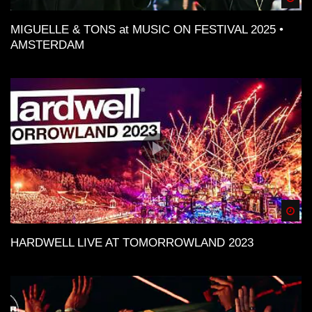
MIGUELLE & TONS at MUSIC ON FESTIVAL 2025 •
AMSTERDAM
Spä
HARDWELL LIVE AT TOMORROWLAND 2023