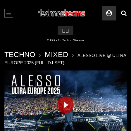
🏳️‍🌈
2 APPs für Techno Streams
TECHNO
MIXED
ALESSO LIVE @ ULTRA
EUROPE 2025 (FULL DJ SET)
PLAY