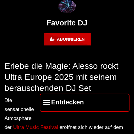
FuturFestival 2024
FESTIVAL Switzerla
LUCA DEA [Modernit
Favorite DJ
ABONNIEREN
Erlebe die Magie: Alesso rockt
Ultra Europe 2025 mit seinem
berauschenden DJ Set
Die
Entdecken
sensationelle
Atmosphäre
der
Ultra Music Festival
eröffnet sich wieder auf dem