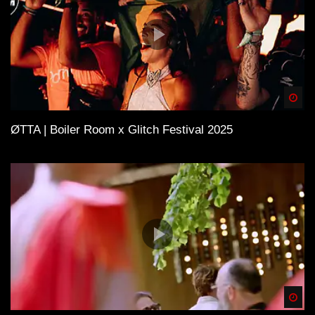
Spä
ØTTA | Boiler Room x Glitch Festival 2025
Spä