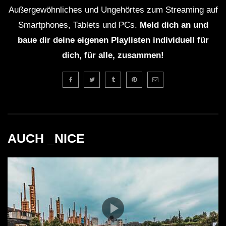
Außergewöhnliches und Ungehörtes zum Streaming auf
DJs Max Müller.
Smartphones, Tablets und PCs.
Meld dich an und
Das DJ-Set “Cloudy” wurde am 29. Oktober 2024
baue dir deine eigenen Playlisten individuell für
beim HÖR-Event präsentiert.
dich, für alle, zusammen!
Adrenaline ist bekannt für seine einzigartige
Mischung aus treibenden Beats und futuristischen
Klängen.
AUCH _NICE
Die Musik von Adrenaline begeistert ein breites
Publikum und trägt zur Vielfalt in der elektronischen
Musikszene bei.
Adrenaline versteht es, die Energie im Raum