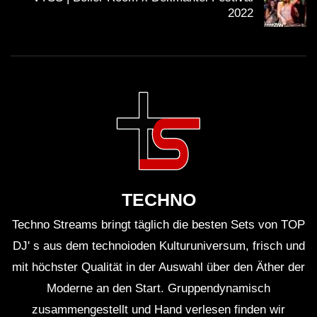
Publikum herzustellen und die Stimmung im Raum zu
2022
beflügeln.
Wird es in Zukunft weitere Events mit
Adrenaline geben?
Adrenaline plant, auch in Zukunft weitere Events und
DJ-Sets zu präsentieren. Seine wachsende
Fangemeinde und die positive Resonanz auf seine
Musik motivieren ihn, weiterhin innovative und
TECHNO
inspirierende Projekte umzusetzen. Fans dürfen sich
also auf weitere musikalische Highlights freuen.
Techno Streams bringt täglich die besten Sets von TOP
DJ' s aus dem technoioden Kulturuniversum, frisch und
Faktisches
mit höchster Qualität in der Auswahl über den Äther der
Moderne an den Start. Gruppendynamisch
Adrenaline ist der Künstlername des deutschen
zusammengestellt und Hand verlesen finden wir