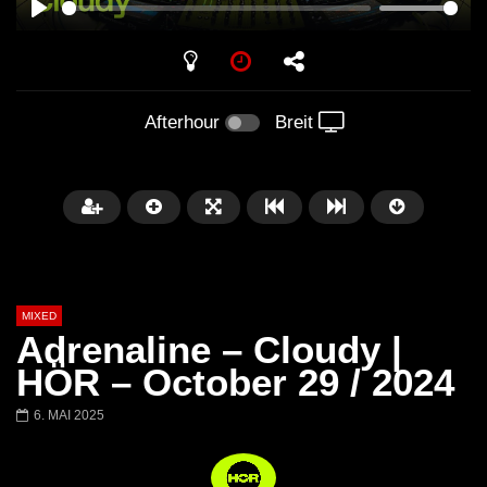
PLAY
Afterhour
Breit
MIXED
Adrenaline – Cloudy |
HÖR – October 29 / 2024
6. MAI 2025
Später
Barbara Lago @ Kappa
THEMBA @ CAPRI