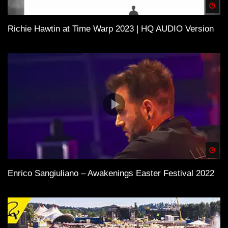
Spä
Richie Hawtin at Time Warp 2023 | HQ AUDIO Version
Spä
Enrico Sangiuliano – Awakenings Easter Festival 2022