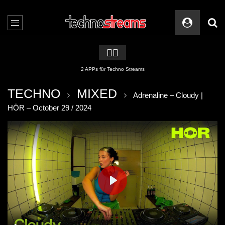
🏳️‍🌈
2 APPs für Techno Streams
TECHNO
MIXED
Adrenaline – Cloudy |
HÖR – October 29 / 2024
PLAY