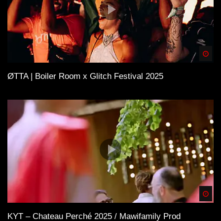
Spä
ØTTA | Boiler Room x Glitch Festival 2025
Spä
KYT – Chateau Perché 2025 / Mawifamily Prod