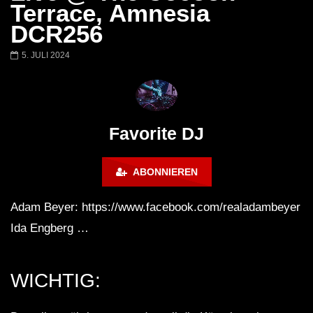
Barbara Lago @ Kappa
THEMBA @ CAPRI
Terrace, Amnesia
FuturFestival 2024
FESTIVAL Switzerla
DCR256
LUCA DEA [Modernit
5. JULI 2024
Favorite DJ
ABONNIEREN
Adam Beyer: https://www.facebook.com/realadambeyer
Ida Engberg …
WICHTIG: