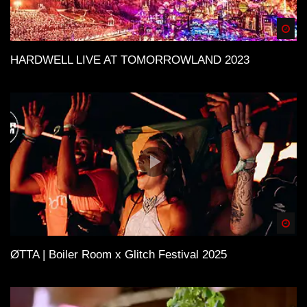
Spä
HARDWELL LIVE AT TOMORROWLAND 2023
Spä
ØTTA | Boiler Room x Glitch Festival 2025