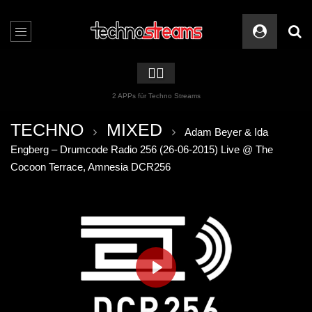
🏳️‍🌈
2 APPs für Techno Streams
TECHNO
MIXED
Adam Beyer & Ida
Engberg – Drumcode Radio 256 (26-06-2015) Live @ The
Cocoon Terrace, Amnesia DCR256
PLAY