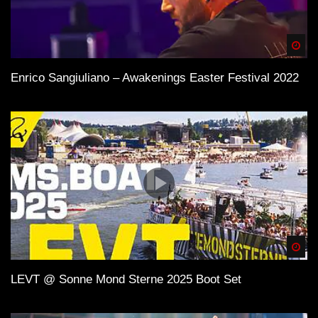
Spä
Enrico Sangiuliano – Awakenings Easter Festival 2022
Spä
LEVT @ Sonne Mond Sterne 2025 Boot Set