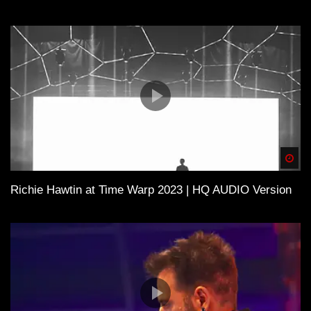
Spä
Richie Hawtin at Time Warp 2023 | HQ AUDIO Version