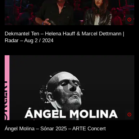
Spä
Dekmantel Ten – Helena Hauff & Marcel Dettmann |
Radar – Aug 2 / 2024
Spä
Ángel Molina – Sónar 2025 – ARTE Concert