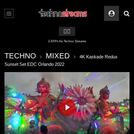
🏳️‍🌈
2 APPs für Techno Streams
TECHNO
MIXED
4K Kaskade Redux
Sunset Set EDC Orlando 2022
PLAY