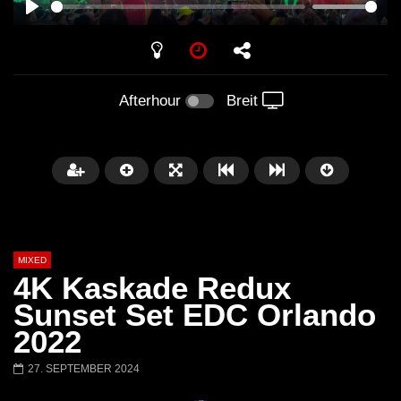
PLAY
Afterhour
Breit
MIXED
4K Kaskade Redux
Sunset Set EDC Orlando
2022
Später
27. SEPTEMBER 2024
Barbara Lago @ Kappa
THEMBA @ CAPRI