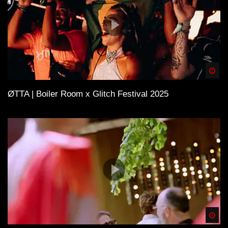
Spä
ØTTA | Boiler Room x Glitch Festival 2025
Spä