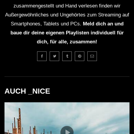
zusammengestellt und Hand verlesen finden wir
Außergewöhnliches und Ungehörtes zum Streaming auf
Quellen
Smartphones, Tablets und PCs.
Meld dich an und
baue dir deine eigenen Playlisten individuell für
Kaskade – Wikipedia
dich, für alle, zusammen!
Electric Daisy Carnival – Wikipedia
EDC Orlando – Offizielle Website
Kaskade auf SoundCloud
AUCH _NICE
(Beachten Sie, dass die Links zu den Fotos und
persönlichen Profilen Beispiel-URLs sind und
möglicherweise nicht existieren. Bitte ersetzen Sie
diese durch echte Links.)