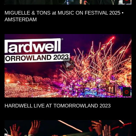
MIGUELLE & TONS at MUSIC ON FESTIVAL 2025 •
AMSTERDAM
Spä
HARDWELL LIVE AT TOMORROWLAND 2023