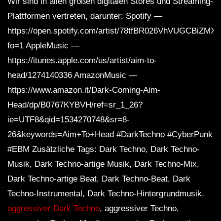
Wir sind in allen großen digitalen Stores und Streaming-
Plattformen vertreten, darunter: Spotify —
https://open.spotify.com/artist/78tfBR026VhVUGCBiZMX
fo=1 AppleMusic —
https://itunes.apple.com/us/artist/aim-to-
head/1274140336 AmazonMusic —
https://www.amazon.it/Dark-Coming-Aim-
Head/dp/B0767KYBVH/ref=sr_1_26?
ie=UTF8&qid=1534270748&sr=8-
26&keywords=Aim+To+Head #DarkTechno #CyberPunk
#EBM Zusätzliche Tags: Dark Techno, Dark Techno-
Musik, Dark Techno-artige Musik, Dark Techno-Mix,
Dark Techno-artige Beat, Dark Techno-Beat, Dark
Techno-Instrumental, Dark Techno-Hintergrundmusik,
aggressiver Dark Techno
, aggressiver Techno,