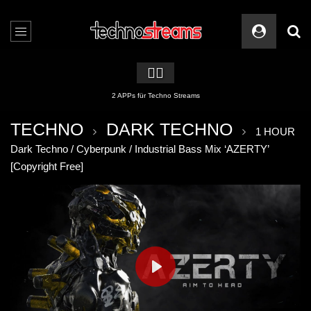
🏳️‍🌈
2 APPs für Techno Streams
TECHNO
DARK TECHNO
1 HOUR
Dark Techno / Cyberpunk / Industrial Bass Mix ‘AZERTY’
[Copyright Free]
PLAY