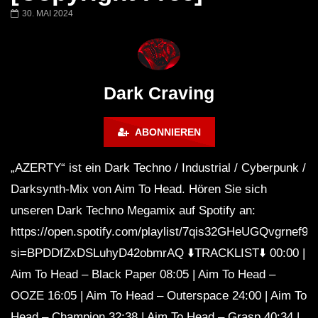
FANTASM @ BLACKWORKS
Dark Techno / EBM / 
30. MAI 2024
WEEKEND FESTIVAL –
Bass Mix ‘EVOKE’ [C
REBIRTH EDITION
Free]
Dark Craving
ABONNIEREN
„AZERTY“ ist ein Dark Techno / Industrial / Cyberpunk /
Darksynth-Mix von Aim To Head. Hören Sie sich
unseren Dark Techno Megamix auf Spotify an:
https://open.spotify.com/playlist/7qis32GHeUGQvgrnef9
si=BPDDfZxDSLuhyD42obmrAQ ⬇️TRACKLIST⬇️ 00:00 |
Aim To Head – Black Paper 08:05 | Aim To Head –
OOZE 16:05 | Aim To Head – Outerspace 24:00 | Aim To
Head – Champion 32:38 | Aim To Head – Grasp 40:34 |