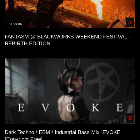
Spä
01:29:06
FANTASM @ BLACKWORKS WEEKEND FESTIVAL –
REBIRTH EDITION
Spä
Dark Techno / EBM / Industrial Bass Mix ‘EVOKE’
[Copyright Free]