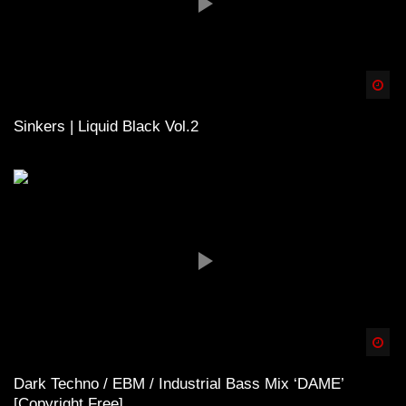
Spä
Sinkers | Liquid Black Vol.2
Spä
Dark Techno / EBM / Industrial Bass Mix ‘DAME’
[Copyright Free]