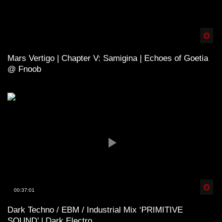
Spä
Mars Vertigo | Chapter V: Samigina | Echoes of Goetia
@ Fnoob
Spä
00:37:01
Dark Techno / EBM / Industrial Mix ‘PRIMITIVE
SOUND’ | Dark Electro