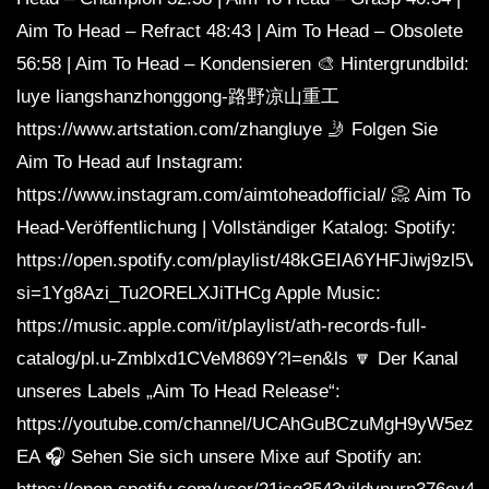
Aim To Head – Refract 48:43 | Aim To Head – Obsolete
56:58 | Aim To Head – Kondensieren 🎨 Hintergrundbild:
luye liangshanzhonggong-路野凉山重工
https://www.artstation.com/zhangluye 🤳 Folgen Sie
Aim To Head auf Instagram:
https://www.instagram.com/aimtoheadofficial/ 📀 Aim To
Head-Veröffentlichung | Vollständiger Katalog: Spotify:
https://open.spotify.com/playlist/48kGEIA6YHFJiwj9zl5V
si=1Yg8Azi_Tu2ORELXJiTHCg Apple Music:
https://music.apple.com/it/playlist/ath-records-full-
catalog/pl.u-Zmblxd1CVeM869Y?l=en&ls 🔽 Der Kanal
unseres Labels „Aim To Head Release“:
https://youtube.com/channel/UCAhGuBCzuMgH9yW5ezq
EA 🎧 Sehen Sie sich unsere Mixe auf Spotify an: