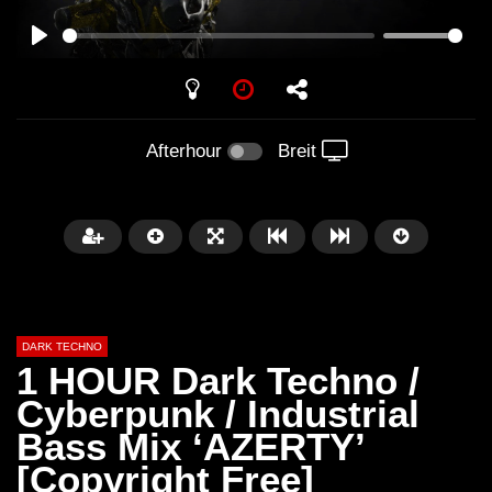
PLAY
Afterhour
Breit
DARK TECHNO
1 HOUR Dark Techno /
Cyberpunk / Industrial
Bass Mix ‘AZERTY’
Später
01:29:06
[Copyright Free]