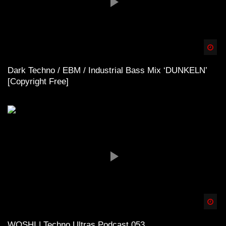
Spä
Dark Techno / EBM / Industrial Bass Mix ‘DUNKELN’
[Copyright Free]
Spä
WOSHI | Techno Ultras Podcast 053