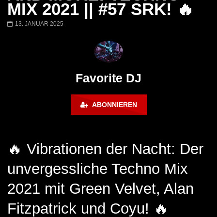
Barbara Lago @ Kappa
THEMBA @ CAPRI
MIX 2021 || #57 SRK! 🔥
FuturFestival 2024
FESTIVAL Switzerla
LUCA DEA [Modernit
13. JANUAR 2025
Favorite DJ
ABONNIEREN
🔥 Vibrationen der Nacht: Der
unvergessliche Techno Mix
2021 mit Green Velvet, Alan
Fitzpatrick und Coyu! 🔥