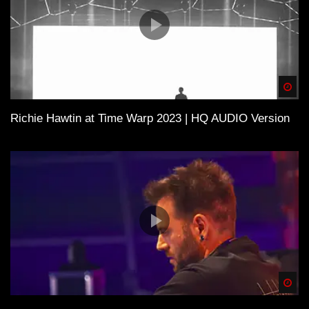
Spä
Richie Hawtin at Time Warp 2023 | HQ AUDIO Version
Spä