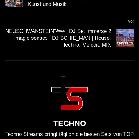
Kunst und Musik
weltweiten Musikszene. Am Ende des Tages bleibt der
Mix eine Feier der Vielfalt und des Wandels in der Welt
Vor
des Techno, die auf jeden Fall gehört werden sollte.
NEUSCHWANSTEIN⁺ᴮᵉᵃᵗˢ | DJ Set immerse 2
Gehen Sie also auf die Suche nach diesen Tracks und
magic senses | DJ SCHIE_MAN | House,
lassen Sie sich von der musikalischen Reise fesseln!
Techno, Melodic MIX
Quellen
Green Velvet auf Wikipedia
Alan Fitzpatrick auf Wikipedia
Coyu auf Wikipedia
TECHNO
Bad Boombox auf Wikipedia
Techno Streams bringt täglich die besten Sets von TOP