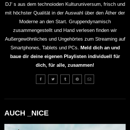
DJ' s aus dem technoioden Kulturuniversum, frisch und
WICHTIG:
mit höchster Qualität in der Auswahl über den Äther der
Du solltest übrigens gerade weil die Künstler mit
Moderne an den Start. Gruppendynamisch
Streaming nicht gerade viel verdienen, sie am besten
zusammengestellt und Hand verlesen finden wir
direkt unterstützen. Viele Künstler haben die
Außergewöhnliches und Ungehörtes zum Streaming auf
Möglichkeit für Spenden. Mit dem Spendenbutton unter
Smartphones, Tablets und PCs.
Meld dich an und
dem Video kannst du z.B. den
Klubnetz Dresden e.V.
baue dir deine eigenen Playlisten individuell für
unterstützen. Definitiv solltest Du Auftritte besuchen
dich, für alle, zusammen!
und wenn Du einen Plattespieler hast, kaufe die besten
Tracks auf Vinyl!
AUCH _NICE