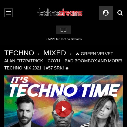
🏳️‍🌈
2 APPs für Techno Streams
TECHNO
MIXED
🔥 GREEN VELVET –
ALAN FITZPATRICK – COYU – BAD BOOMBOX AND MORE!
TECHNO MIX 2021 || #57 SRK! 🔥
PLAY