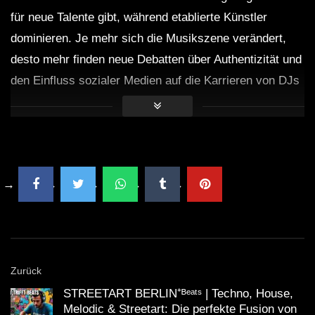
für neue Talente gibt, während etablierte Künstler
dominieren. Je mehr sich die Musikszene verändert,
desto mehr finden neue Debatten über Authentizität und
den Einfluss sozialer Medien auf die Karrieren von DJs
statt.
Was zum Schluss zu sagen wäre
Der Techno Mix 2021 mit Green Velvet, Alan
Fitzpatrick, Coyu und Bad Boombox ist ein
spektakuläres Ereignis, das sowohl Neueinsteigern als
auch erfahrenen Techno-Enthusiasten Freude bereitet.
Die ungewöhnliche Mischung aus innovativen Beats
Zurück
und hypnotisierenden Klängen zeigt das Talent dieser
STREETART BERLIN⁺ᴮᵉᵃᵗˢ | Techno, House,
Künstler und festigt einmal mehr ihren Platz in der
Melodic & Streetart: Die perfekte Fusion von