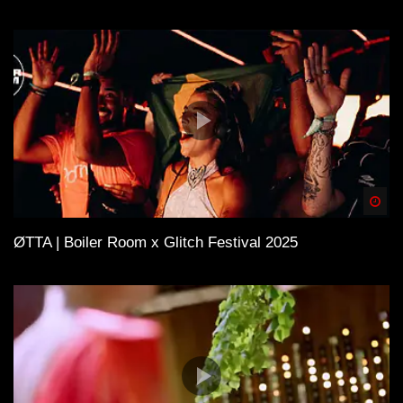
Spä
ØTTA | Boiler Room x Glitch Festival 2025