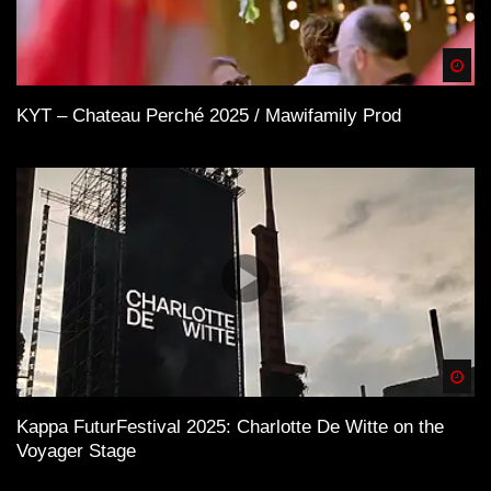
Spä
KYT – Chateau Perché 2025 / Mawifamily Prod
Spä
Kappa FuturFestival 2025: Charlotte De Witte on the
Voyager Stage