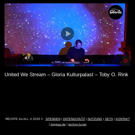
Spä
United We Stream – Gloria Kulturpalast – Toby O. Rink
RECHTE ins ALL © 2026 //
SPENDEN
|
DATENSCHUTZ
|
NUTZUNG
|
SETS
|
KONTAKT
|
topgras.de
|
techno-tv.net