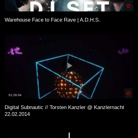
Spä
Warehouse Face to Face Rave | A.D.H.S.
Spä
01:26:04
Digital Subnautic // Torsten Kanzler @ Kanzlernacht
22.02.2014