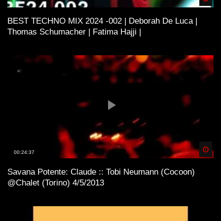
BEST TECHNO MIX 2024 -002 | Deborah De Luca |
Thomas Schumacher | Fatima Hajji |
Spä
00:24:37
Savana Potente: Claude :: Tobi Neumann (Cocoon)
@Chalet (Torino) 4/5/2013