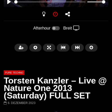
PLAY
Afterhour
Breit
PURE TECHNO
Torsten Kanzler – Live @
Nature One 2013
(Saturday) FULL SET
Später
01:31:35
01:53:01
6. DEZEMBER 2023
Miss Djax – Cherry Moon –
Torsten Kanzler Abst