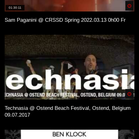
Spä
01:30:11
Sam Paganini @ CRSSD Spring 2022.03.13 0h00 Fr
Spä
Technasia @ Ostend Beach Festival, Ostend, Belgium
09.07.2017