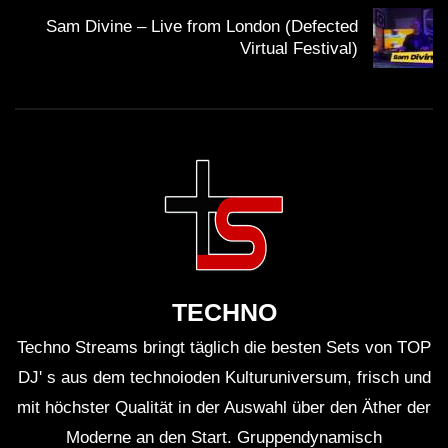
Laserkraft 3D : http://www.youtube.com/watch?
Sam Divine – Live from London (Defected
v=oo7CSjBqsGQ
Virtual Festival)
Benjamin R :http://www.youtube.com/watch?
v=cnHDsj8yZgY
Claudio Auditore : http://www.youtube.com/watch?
v=3tUPXS3IKvI
Sunshine Live Team : http://www.youtube.com/watch?
v=xQrrnrPiUR0
SMS2013
Gestört aber geil (Videoset)
http://www.youtube.com/watch?v=mCwy5XAJbCc
TECHNO
Ostblockschlampen :http://www.youtube.com/watch?
Techno Streams bringt täglich die besten Sets von TOP
v=W0wMscMJKCs
DJ' s aus dem technoioden Kulturuniversum, frisch und
Marcapasos : http://www.youtube.com/watch?v=4-
mit höchster Qualität in der Auswahl über den Äther der
wgbDg4OHM
Moderne an den Start. Gruppendynamisch