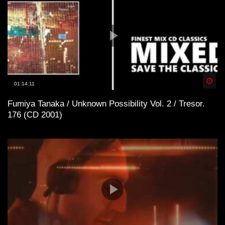
Spä
01:14:11
Fumiya Tanaka / Unknown Possibility Vol. 2 / Tresor.
176 (CD 2001)