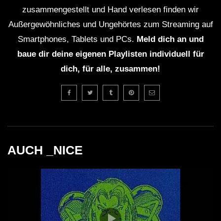
Bassraketen : http://www.youtube.com/watch?
zusammengestellt und Hand verlesen finden wir
v=sVpM7OAfpa4
Außergewöhnliches und Ungehörtes zum Streaming auf
Lexer & Tom B : http://www.youtube.com/watch?
Smartphones, Tablets und PCs.
Meld dich an und
v=2cR6Yi9gnTM
baue dir deine eigenen Playlisten individuell für
C-Ro : http://www.youtube.com/watch?
dich, für alle, zusammen!
v=xBHX_LJ1zqM
Dee Ass : http://www.youtube.com/watch?
v=k1SrOpwVtoo
Foss & Stoxx : http://www.youtube.com/watch?
v=OoeHTgxV2oY
AUCH _NICE
Nick D Lite : http://www.youtube.com/watch?
v=5FCxmIinbzg
Golden Toys : http://www.youtube.com/watch?
v=0tq3XKvoaG4
Breakfastclub : http://www.youtube.com/watch?