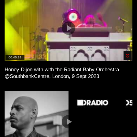
Spä
00:40:39
Honey Dijon with with the Radiant Baby Orchestra
@SouthbankCentre, London, 9 Sept 2023