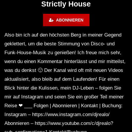
Strictly House
August 2020 (#HumanMusic)
ABONNIEREN
Dark Techno / Tech House / Industrial
Bass Mix ‘KTULU vol.2’
Also bin ich auf den höchsten Berg in meiner Gegend
geklettert, um die beste Stimmung von Disco- und
Funk-House-Musik zu genießen! Ich freue mich sehr,
TECHNO x TECH HOUSE 2022 x MIX
wenn du einen Kommentar hinterlässt und mir mitteilst,
| #techouse #techno #edm #edmmusic
was du denkst 🙂 Der Kanal wird oft mit neuen Videos
aktualisiert, also bleib auf dem Laufenden! Für einen
Blick hinter die Kulissen, mein DJ-Leben – folgen Sie
mir auf Instagram und seien Sie ein großer Teil meiner
Reise ❤ ___ Folgen | Abonnieren | Kontakt | Buchung:
Instagram – https://www.instagram.com/djrealo/
Abonnieren – https://www.youtube.com/c/djrealo?