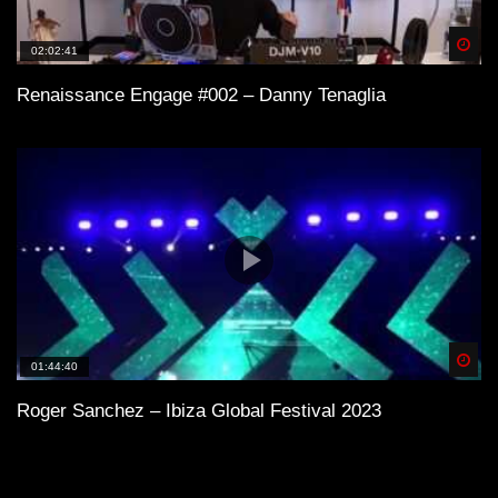
Spä
02:02:41
Renaissance Engage #002 – Danny Tenaglia
Spä
01:44:40
Roger Sanchez – Ibiza Global Festival 2023