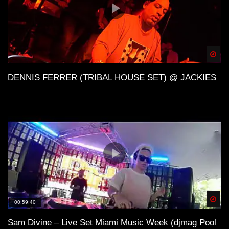
Spä
DENNIS FERRER (TRIBAL HOUSE SET) @ JACKIES
Spä
00:59:40
Sam Divine – Live Set Miami Music Week (djmag Pool