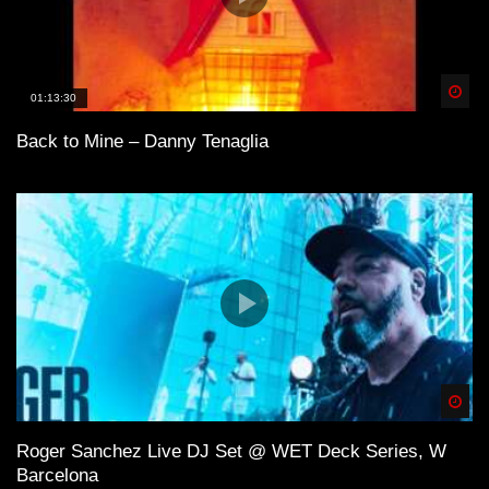
Spä
01:13:30
Back to Mine – Danny Tenaglia
Spä
Roger Sanchez Live DJ Set @ WET Deck Series, W
Barcelona