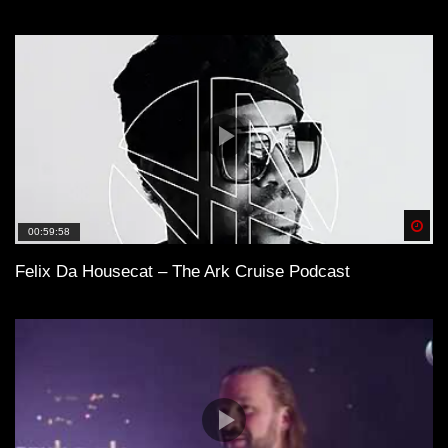
Spä
00:59:58
Felix Da Housecat – The Ark Cruise Podcast