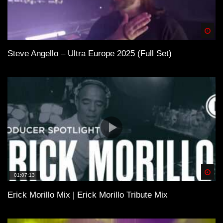
Spä
Steve Angello – Ultra Europe 2025 (Full Set)
Spä
01:07:13
Erick Morillo Mix | Erick Morillo Tribute Mix