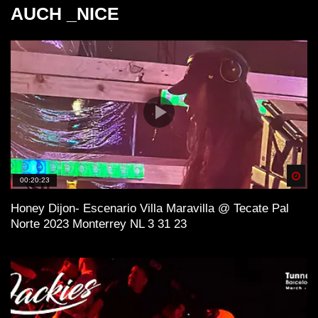
AUCH _NICE
Spä
00:20:23
Honey Dijon- Escenario Villa Maravilla @ Tecate Pal
Norte 2023 Monterrey NL 3 31 23