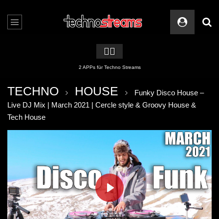
🏳️‍🌈
2 APPs für Techno Streams
TECHNO
HOUSE
Funky Disco House –
Live DJ Mix | March 2021 | Cercle style & Groovy House &
Tech House
PLAY