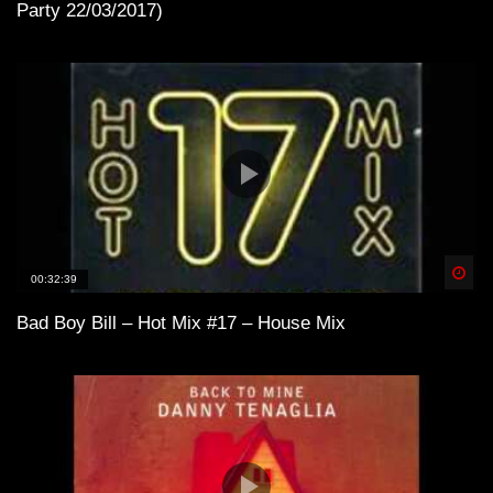
Party 22/03/2017)
Spä
00:32:39
Bad Boy Bill – Hot Mix #17 – House Mix