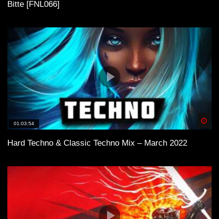
Bitte [FNL066]
Spä
01:03:54
Hard Techno & Classic Techno Mix – March 2022