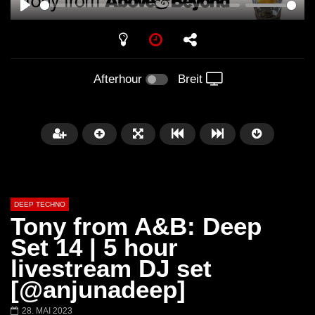
PLAY
Afterhour
Breit
DEEP TECHNO
Tony from A&B: Deep
Set 14 | 5 hour
livestream DJ set
Später
05:26:35
01:00:20
[@anjunadeep]
The Anjunadeep Edition 283 with
The Anjunadeep Editi
28. MAI 2023