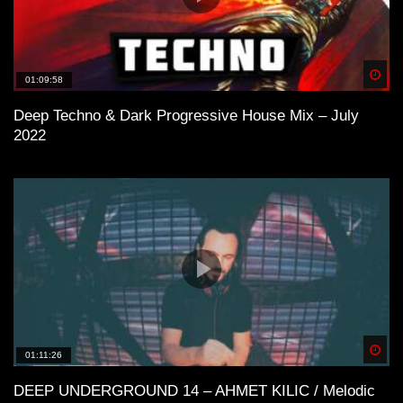
Spä
01:09:58
Deep Techno & Dark Progressive House Mix – July
2022
Spä
01:11:26
DEEP UNDERGROUND 14 – AHMET KILIC / Melodic