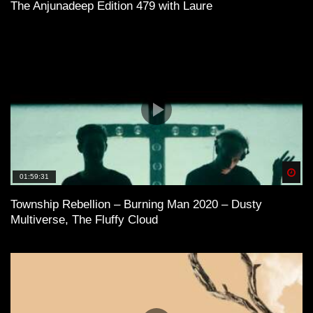
The Anjunadeep Edition 479 with Laure
Spä
01:59:31
Township Rebellion – Burning Man 2020 – Dusty
Multiverse, The Fluffy Cloud