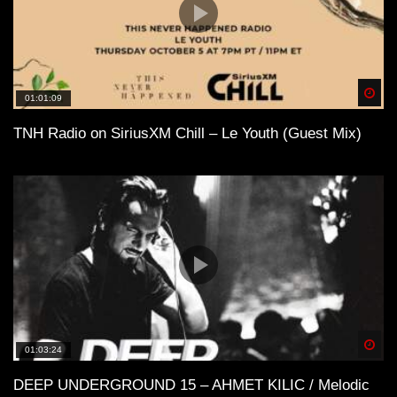
Spä
01:01:09
TNH Radio on SiriusXM Chill – Le Youth (Guest Mix)
Spä
01:03:24
DEEP UNDERGROUND 15 – AHMET KILIC / Melodic