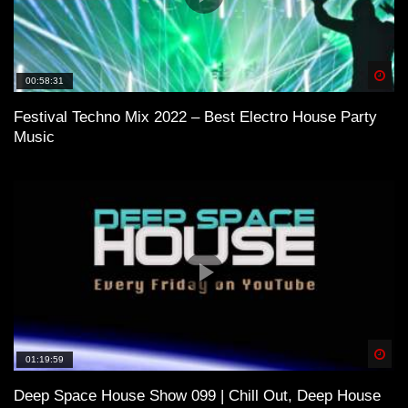
Spä
00:58:31
Festival Techno Mix 2022 – Best Electro House Party
Music
Spä
01:19:59
Deep Space House Show 099 | Chill Out, Deep House