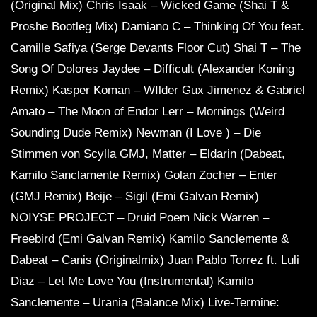
(Original Mix) Chris Isaak – Wicked Game (Shai T &
Proshe Bootleg Mix) Damiano C – Thinking Of You feat.
Camille Safiya (Serge Devants Floor Cut) Shai T – The
Song Of Dolores Jaydee – Difficult (Alexander Koning
Remix) Kasper Koman – WIlder Gux Jimenez & Gabriel
Amato – The Moon of Endor Lerr – Mornings (Weird
Sounding Dude Remix) Newman (I Love ) – Die
Stimmen von Scylla GMJ, Matter – Eldarin (Dabeat,
Kamilo Sanclamente Remix) Golan Zocher – Enter
(GMJ Remix) Beije – Sigil (Emi Galvan Remix)
NOIYSE PROJECT – Druid Poem Nick Warren –
Freebird (Emi Galvan Remix) Kamilo Sanclemente &
Dabeat – Canis (Originalmix) Juan Pablo Torrez ft. Luli
Diaz – Let Me Love You (Instrumental) Kamilo
Sanclemente – Urania (Balance Mix) Live-Termine: