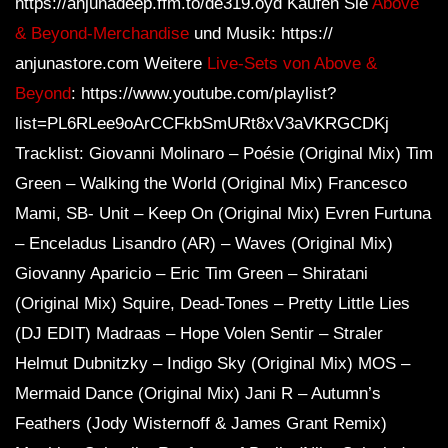
https://anjunadeep.ffm.to/de319.oyd Kaufen Sie
Above
& Beyond-Merchandise
und Musik: https://
anjunastore.com Weitere
Live-Sets von Above &
Beyond
: https://www.youtube.com/playlist?
list=PL6RLee9oArCCFkbSmURt8xV3aVKRGCDKj
Tracklist: Giovanni Molinaro – Poésie (Original Mix) Tim
Green – Walking the World (Original Mix) Francesco
Mami, SB- Unit – Keep On (Original Mix) Evren Furtuna
– Enceladus Lisandro (AR) – Waves (Original Mix)
Giovanny Aparicio – Eric Tim Green – Shiratani
(Original Mix) Squire, Dead-Tones – Pretty Little Lies
(DJ EDIT) Madraas – Hope Volen Sentir – Straler
Helmut Dubnitzky – Indigo Sky (Original Mix) MOS –
Mermaid Dance (Original Mix) Jani R – Autumn’s
Feathers (Jody Wisternoff & James Grant Remix)