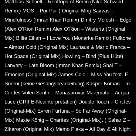
Matthias Schuell – Rooftops of Berlin (Niko Schwind
Remix) MOS – Pur Pur ( Original Mix) Savvas –
Mindfulness (Imran Khan Remix) Dmitry Molosh – Edge
(Alex O’Rion Remix) Alex O’Rion – Wisteria (Original
Mix) Billie Eilish – I Love You (Monarke Remix) Fulltone
– Almost Cold (Original Mix) Lauhaus & Mario Franca –
Hot Space (Original Mix) Howling – Bind (Plus Hüte)
Lanvary – Late Bloom (Imran Khan Remix) Shai T –
Emocion (Original Mix) James Cole – Miss You feat. E-
Soreni (keine Gesangsbearbeitung) Kasper Koman – In
Circles Volen Sentir – Manasarovar Marematu – Acqua
Luce (GRIFE-Neuinterpretation) Double Touch – Circles
(Original-Mix) Evren Furtuna – So Far Away (Original-
Mix) Maxie König – Charites (Original-Mix). ) Sahar Z –
Zikaron (Original Mix) Memo Plaka – All Day & All Night