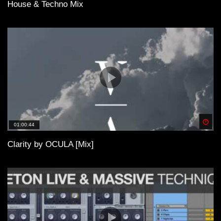
House & Techno Mix
Spä
01:00:44
Clarity by OCULA [Mix]