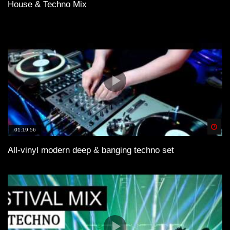
House & Techno Mix
Spä
01:19:56
All-vinyl modern deep & banging techno set