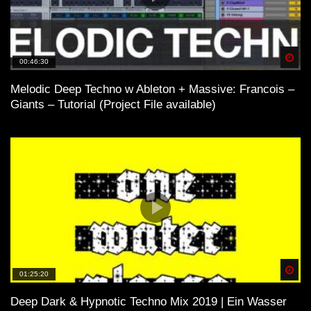
Spä
00:46:30
Melodic Deep Techno w Ableton + Massive: Francois –
Giants – Tutorial (Project File available)
Spä
01:25:20
Deep Dark & Hypnotic Techno Mix 2019 | Ein Wasser