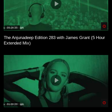
Spä
05:26:35
The Anjunadeep Edition 283 with James Grant (5 Hour
Extended Mix)
Spä
01:00:20