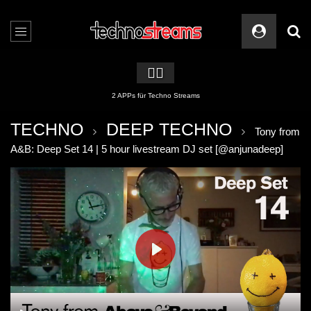
🏳️‍🌈
2 APPs für Techno Streams
TECHNO
DEEP TECHNO
Tony from
A&B: Deep Set 14 | 5 hour livestream DJ set [@anjunadeep]
PLAY