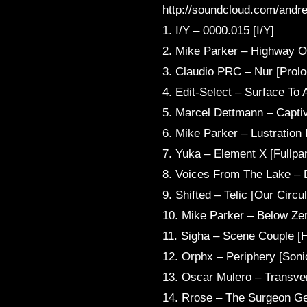
http://soundcloud.com/andr
1. I/Y – 0000.015 [I/Y]
2. Mike Parker – Highway Oi
3. Claudio PRC – Nur [Prolo
4. Edit-Select – Surface To 
5. Marcel Dettmann – Captiv
6. Mike Parker – Lustration
7. Yuka – Element X [Fullpa
8. Voices From The Lake – 
9. Shifted – Telic [Our Circ
10. Mike Parker – Below Ze
11. Sigha – Scene Couple [H
12. Orphx – Periphery [Son
13. Oscar Mulero – Transve
14. Rrose – The Surgeon Gen