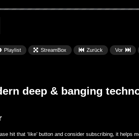
Playlist
StreamBox
Zurück
Vor
dern deep & banging techno
Später
Später
01:59:31
0
r
dition 479 with
Township Rebellion – Burning Man
TN
2020 – Dusty Multiverse, The
Yo
ase hit that ‘like’ button and consider subscribing, it helps me
Fluffy Cloud