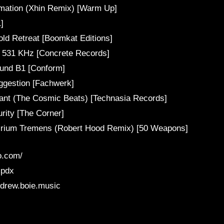
rmation (Xhin Remix) [Warm Up]
]
ld Retreat [Boomkat Editions]
 531 KHz [Concrete Records]
ound B1 [Conform]
ggestion [Fachwerk]
rant (The Cosmic Beats) [Technasia Records]
rity [The Corner]
irium Tremens (Robert Hood Remix) [50 Weapons]
o.com/
mpdx
drew.boie.music