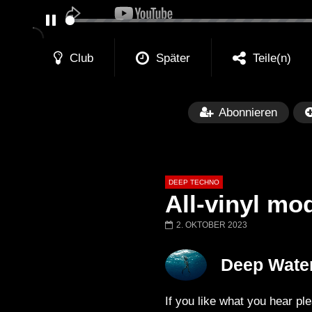
PAUSE
Club
Später
Teile(n)
Abonnieren
DEEP TECHNO
All-vinyl mo
2. OKTOBER 2023
Später
05:26:35
01:00:20
Deep Wate
The Anjunadeep Edition 283 with
The Anjunadeep E
James Grant (5 Hour Extended
Laure
If you like what you hear ple
Mix)