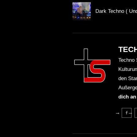
Dark Techno ( Und
TEC
Techno 
Kulturu
den Sta
Außerge
dich an