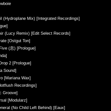
ewboie
l (Hydroplane Mix) [Integrated Recordings]
gue]
Air (Lucy Remix) [Edit Select Records]
ate [Ostgut Ton]
 Five (息) [Prologue]
nda]
Drop 2 [Prologue]
ula Sound]
ro [Mariana Wax]
otflush Recordings]
ic Groove]
rsal [Modularz]
eral (No Child Left Behind) [Eaux]