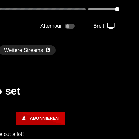
Afterhour
Breit
Weitere Streams
 set
Später
1:01:09
01:03:24
ABONNIEREN
H Radio on SiriusXM Chill – Le
DEEP UNDERGROUND 1
uth (Guest Mix)
AHMET KILIC / Melodic 
 out a lot!
Techno Mix