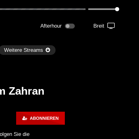
Afterhour
Breit
Weitere Streams
am Zahran
Später
1:01:09
01:03:24
ABONNIEREN
H Radio on SiriusXM Chill – Le
DEEP UNDERGROUND 1
uth (Guest Mix)
AHMET KILIC / Melodic 
olgen Sie die
Techno Mix