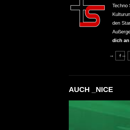
Techno 
Kulturu
den Sta
Außerge
dich an
AUCH _NICE