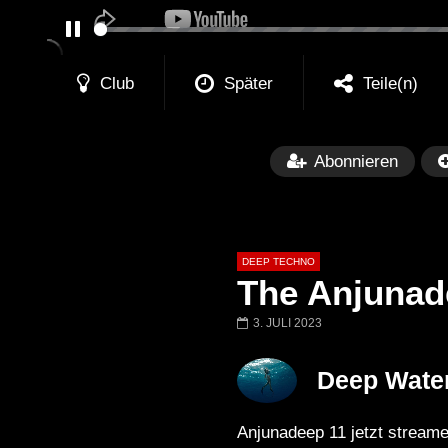
PAUSE
Club
Später
Teile(n)
Abonnieren
DEEP TECHNO
The Anjunad
3. JULI 2023
Später
05:26:35
01:00:20
Deep Wate
The Anjunadeep Edition 283 with
The Anjunadeep E
James Grant (5 Hour Extended
Laure
Anjunadeep 11 jetzt streame
Mix)