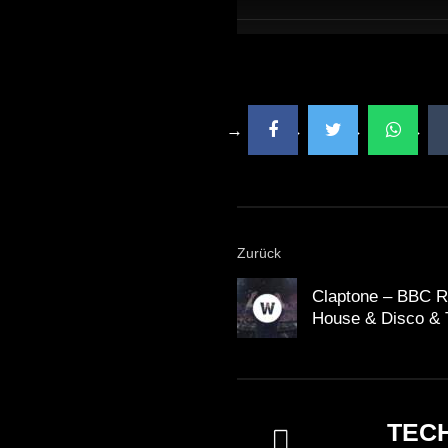
Zurück
Claptone – BBC Ra
House & Disco & 
TEC