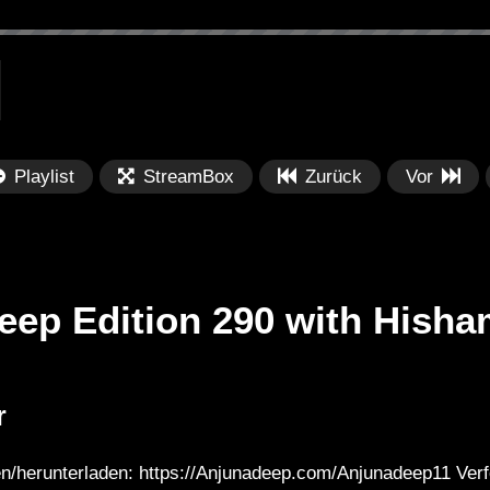
Playlist
StreamBox
Zurück
Vor
eep Edition 290 with Hish
Später
Später
01:59:31
0
r
dition 479 with
Township Rebellion – Burning Man
TN
2020 – Dusty Multiverse, The
Yo
n/herunterladen: https://Anjunadeep.com/Anjunadeep11 Verf
Fluffy Cloud