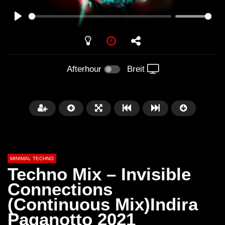
PLAY
Afterhour
Breit
MINIMAL TECHNO
Techno Mix – Invisible
Connections
(Continuous Mix)Indira
Später
03:28
01:00:35
Paganotto 2021