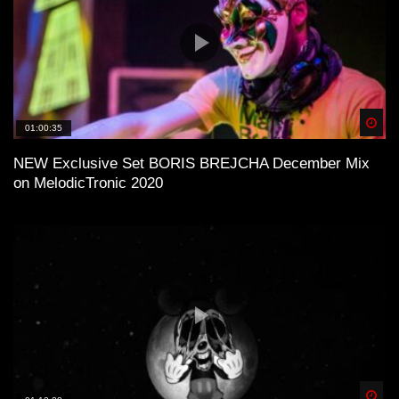
Spä
01:00:35
NEW Exclusive Set BORIS BREJCHA December Mix
on MelodicTronic 2020
Spä