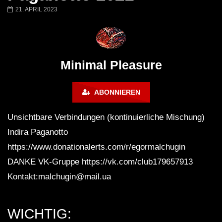
Ricardo Villalobos @ Stereo,
NEW Exclusive Set
21. APRIL 2023
Montreal (June 2017)
BREJCHA December
MelodicTronic 2020
Minimal Pleasure
ABONNIEREN
Unsichtbare Verbindungen (kontinuierliche Mischung)
Indira Paganotto
https://www.donationalerts.com/r/egormalchugin
DANKE VK-Gruppe https://vk.com/club179657913
Kontakt:malchugin@mail.ua
WICHTIG: