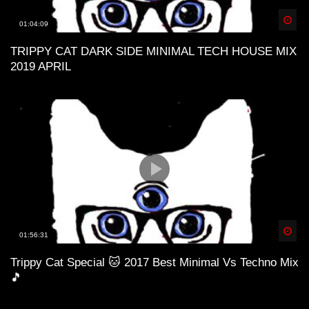
Spä
01:04:09
TRIPPY CAT DARK SIDE MINIMAL TECH HOUSE MIX
2019 APRIL
Spä
01:56:31
Trippy Cat Special 🐱 2017 Best Minimal Vs Techno Mix
🎵