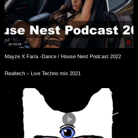
Spä
00:59:58
Mayze X Faria -Dance / House Nest Podcast 2022
Realtech – Live Techno mix 2021