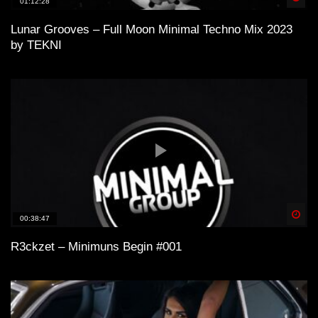
01:12:28
Lunar Grooves – Full Moon Minimal Techno Mix 2023
by TEKNI
Spä
00:38:47
R3ckzet – Minimuns Begin #001