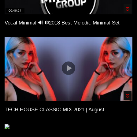
Spä
00:46:24
Vocal Minimal 🔊🔊2018 Best Melodic Minimal Set
Spä
TECH HOUSE CLASSIC MIX 2021 | August