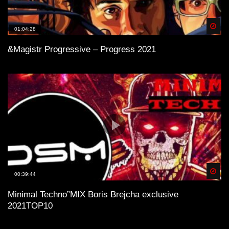
Spä
01:04:28
&Magistr Progressive – Progress 2021
Spä
00:39:44
Minimal Technо”MIX Boris Brejcha exclusive
2021TOP10