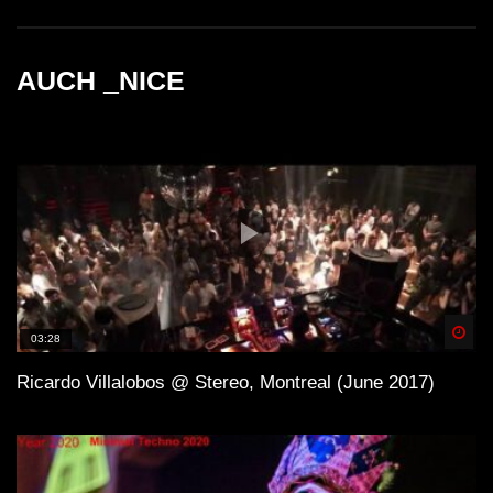
AUCH _NICE
Spä
03:28
Ricardo Villalobos @ Stereo, Montreal (June 2017)