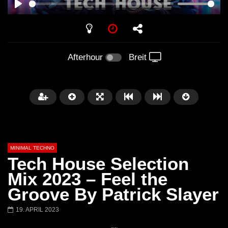
PLAY
Afterhour
Breit
MINIMAL TECHNO
Tech House Selection
Mix 2023 – Feel the
Groove By Patrick Slayer
Später
03:28
01:00:35
19. APRIL 2023
Ricardo Villalobos @ Stereo,
NEW Exclusive Set