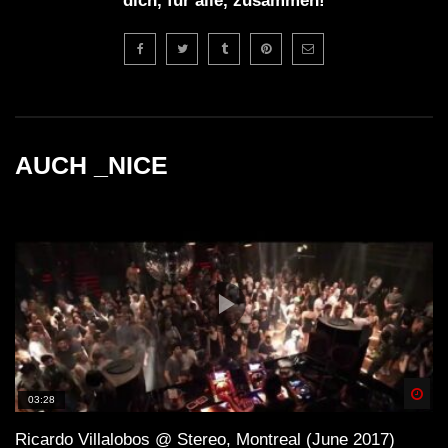
dich, für alle, zusammen!
AUCH _NICE
Spä
03:28
Ricardo Villalobos @ Stereo, Montreal (June 2017)