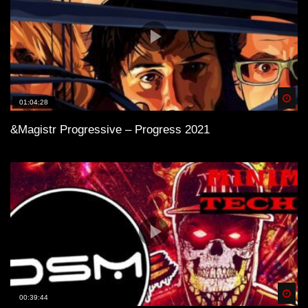
Spä
01:04:28
&Magistr Progressive – Progress 2021
Spä
00:39:44