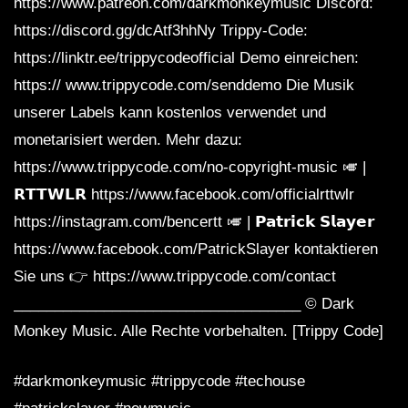
https://www.patreon.com/darkmonkeymusic Discord:
https://discord.gg/dcAtf3hhNy Trippy-Code:
https://linktr.ee/trippycodeofficial Demo einreichen:
https:// www.trippycode.com/senddemo Die Musik
unserer Labels kann kostenlos verwendet und
monetarisiert werden. Mehr dazu:
https://www.trippycode.com/no-copyright-music 🎺 |
𝗥𝗧𝗧𝗪𝗟𝗥 https://www.facebook.com/officialrttwlr
https://instagram.com/bencertt 🎺 | 𝗣𝗮𝘁𝗿𝗶𝗰𝗸 𝗦𝗹𝗮𝘆𝗲𝗿
https://www.facebook.com/PatrickSlayer kontaktieren
Sie uns 👉 https://www.trippycode.com/contact
___________________________________ © Dark
Monkey Music. Alle Rechte vorbehalten. [Trippy Code]
#darkmonkeymusic #trippycode #techouse