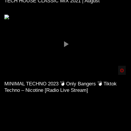
TECH HOUSE CLASSIC MIX 2021 | August
Spä
MINIMAL TECHNO 2023 💣 Only Bangers 💣 Tiktok
Techno – Nicotine [Radio Live Stream]