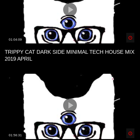
Spä
01:04:09
TRIPPY CAT DARK SIDE MINIMAL TECH HOUSE MIX
2019 APRIL
Spä
01:56:31