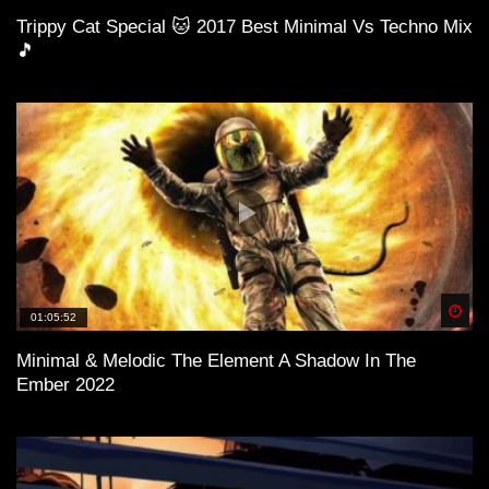
Trippy Cat Special 🐱 2017 Best Minimal Vs Techno Mix
🎵
Spä
01:05:52
Minimal & Melodic The Element A Shadow In The
Ember 2022