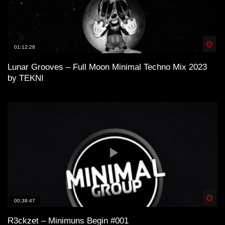
Spä
01:12:28
Lunar Grooves – Full Moon Minimal Techno Mix 2023
by TEKNI
Spä
00:38:47
R3ckzet – Minimuns Begin #001