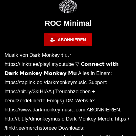
Montreal (June 2017)
BREJCHA December
MelodicTronic 2020
ROC Minimal
ABONNIEREN
Musik von Dark Monkey 𝐭 👉
https://linktr.ee/playlistyoutube ▽ 𝗖𝗼𝗻𝗻𝗲𝗰𝘁 𝘄𝗶𝘁𝗵
𝗗𝗮𝗿𝗸 𝗠𝗼𝗻𝗸𝗲𝘆 𝗠𝗼𝗻𝗸𝗲𝘆 𝗠𝘂 Alles in Einem:
https://taplink.cc /darkmonkeymusic Support:
https://bit.ly/3kIHIAA (Treueabzeichen +
benutzerdefinierte Emojis) DM-Website:
https://www.darkmonkeymusic.com ABONNIEREN:
http://bit.ly/dmonkeymusic Dark Monkey Merch: https:/
/linktr.ee/merchstoreee Downloads: