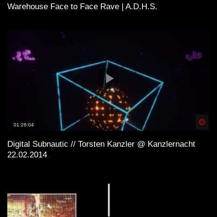
Warehouse Face to Face Rave | A.D.H.S.
Spä
01:26:04
Digital Subnautic // Torsten Kanzler @ Kanzlernacht
22.02.2014