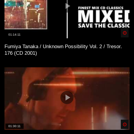
Spä
01:14:11
Fumiya Tanaka / Unknown Possibility Vol. 2 / Tresor.
176 (CD 2001)
Spä
01:30:11