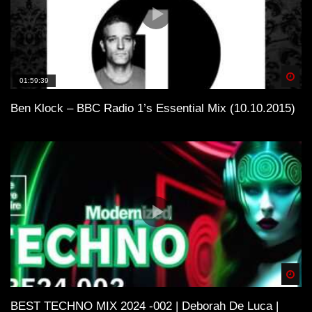
Spä
01:59:39
Ben Klock – BBC Radio 1’s Essential Mix (10.10.2015)
Spä
BEST TECHNO MIX 2024 -002 | Deborah De Luca |