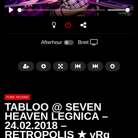
PLAY
Afterhour
Breit
PURE TECHNO
TABLOO @ SEVEN
HEAVEN LEGNICA –
24.02.2018 –
Später
01:31:35
01:53:01
RETROPOLIS ★ vRq