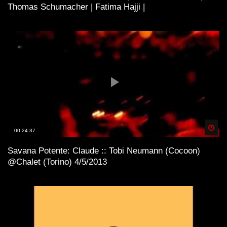
Thomas Schumacher | Fatima Hajji |
Spä
00:24:37
Savana Potente: Claude :: Tobi Neumann (Cocoon)
@Chalet (Torino) 4/5/2013