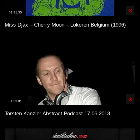
Spä
01:31:35
Miss Djax – Cherry Moon – Lokeren Belgium (1996)
Spä
01:53:01
Torsten Kanzler Abstract Podcast 17.06.2013