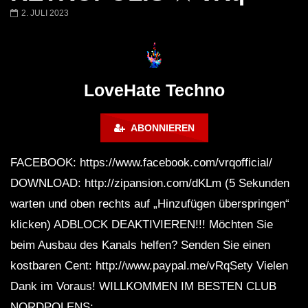
Miss Djax – Cherry Moon –
Torsten Kanzler Abst
2. JULI 2023
Lokeren Belgium (1996)
17.06.2013
LoveHate Techno
ABONNIEREN
FACEBOOK: https://www.facebook.com/vrqofficial/
DOWNLOAD: http://zipansion.com/dKLm (5 Sekunden
warten und oben rechts auf „Hinzufügen überspringen“
klicken) ADBLOCK DEAKTIVIEREN!!! Möchten Sie
beim Ausbau des Kanals helfen? Senden Sie einen
kostbaren Cent: http://www.paypal.me/vRqSety Vielen
Dank im Voraus! WILLKOMMEN IM BESTEN CLUB
NORDPOLENS: