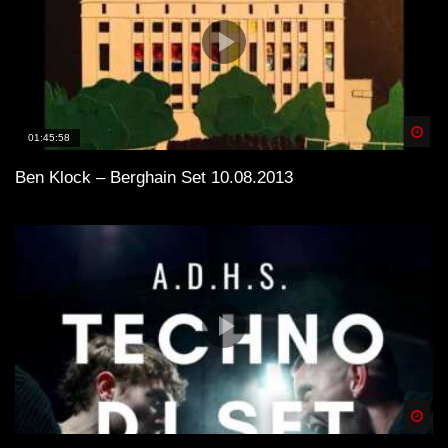
Spä
01:45:58
Ben Klock – Berghain Set 10.08.2013
Spä