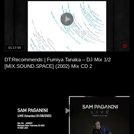
Spä
01:17:55
DT:Recommends | Fumiya Tanaka – DJ Mix 1/2
[MIX.SOUND.SPACE] (2002) Mix CD 2