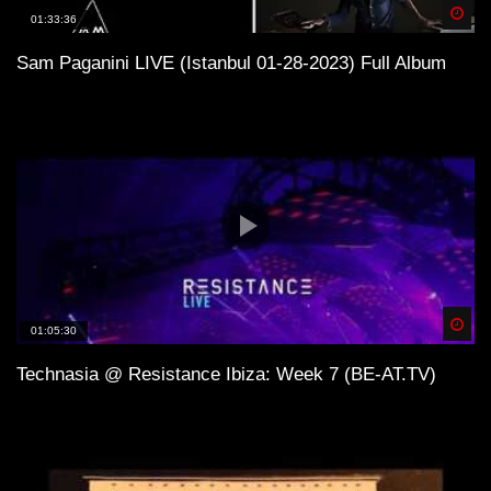
Spä
01:33:36
Sam Paganini LIVE (Istanbul 01-28-2023) Full Album
Spä
01:05:30
Technasia @ Resistance Ibiza: Week 7 (BE-AT.TV)