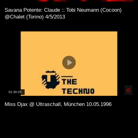
Savana Potente: Claude :: Tobi Neumann (Cocoon)
@Chalet (Torino) 4/5/2013
Spä
01:30:25
Miss Djax @ Ultraschall, München 10.05.1996