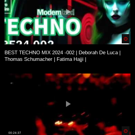
Spä
BEST TECHNO MIX 2024 -002 | Deborah De Luca |
Thomas Schumacher | Fatima Hajji |
Spä
00:24:37