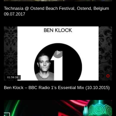
Technasia @ Ostend Beach Festival, Ostend, Belgium
09.07.2017
Spä
01:59:39
Ben Klock – BBC Radio 1’s Essential Mix (10.10.2015)