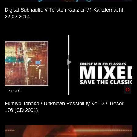
Digital Subnautic // Torsten Kanzler @ Kanzlernacht
22.02.2014
Spä
01:14:11
Fumiya Tanaka / Unknown Possibility Vol. 2 / Tresor.
176 (CD 2001)