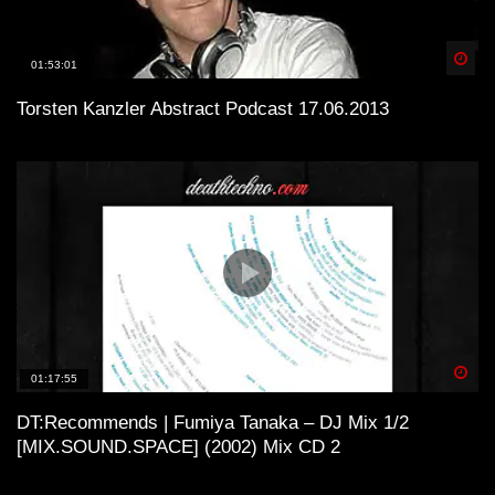
Spä
01:53:01
Torsten Kanzler Abstract Podcast 17.06.2013
Spä
01:17:55
DT:Recommends | Fumiya Tanaka – DJ Mix 1/2
[MIX.SOUND.SPACE] (2002) Mix CD 2