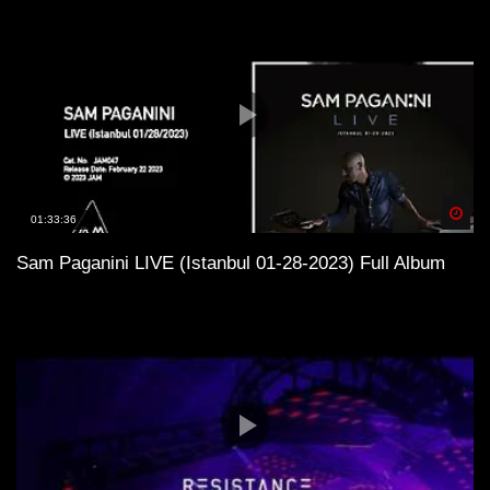
Spä
01:33:36
Sam Paganini LIVE (Istanbul 01-28-2023) Full Album