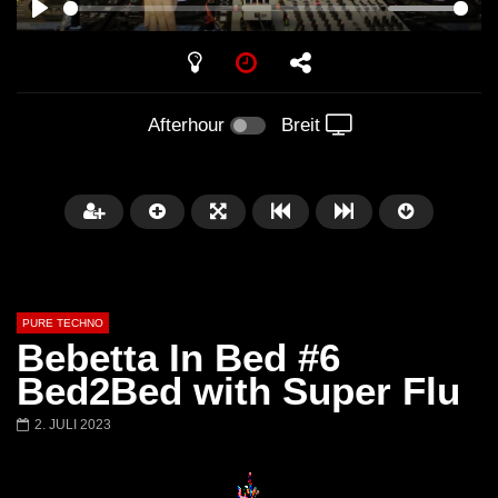
PLAY
Afterhour
Breit
PURE TECHNO
Bebetta In Bed #6
Bed2Bed with Super Flu
2. JULI 2023
Später
01:31:35
01:53:01
Miss Djax – Cherry Moon –
Torsten Kanzler Abst