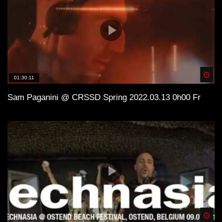
Spä
01:30:11
Sam Paganini @ CRSSD Spring 2022.03.13 0h00 Fr
Spä