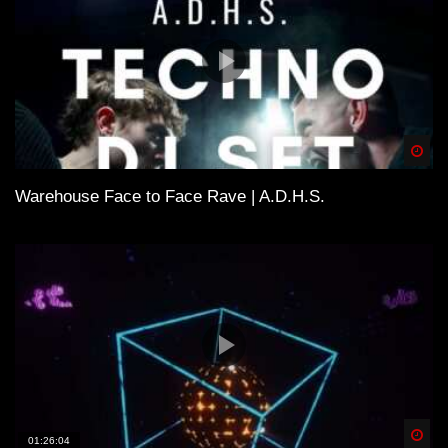
Spä
Warehouse Face to Face Rave | A.D.H.S.
Spä
01:26:04