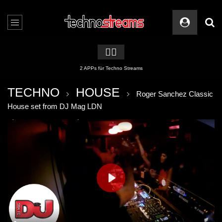
🏳️‍🌈
2 APPs für Techno Streams
TECHNO
HOUSE
Roger Sanchez Classic
House set from DJ Mag LDN
PLAY