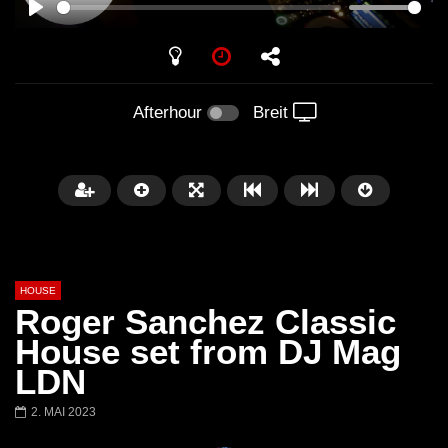
PLAY
Afterhour
Breit
HOUSE
Roger Sanchez Classic
House set from DJ Mag
LDN
Später
00:20:23
2. MAI 2023
Honey Dijon- Escenario Villa
DENNIS FERRER (T