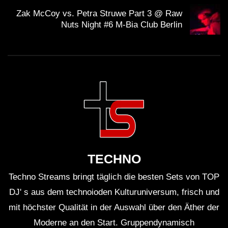
Remix-Aufnahme gewann. Website:
Zak McCoy vs. Petra Struwe Part 3 @ Raw
http://www.djmag.com Top 100 DJs:
Nuts Night #6 M-Bia Club Berlin
http://www.djmag.com/top100djs Facebook:
http://on.fb.me/1tr9sNh Twitter: http://bit.ly/1AxeMR6
Google+: http://bit.ly/1k6xlq5 SoundCloud:
http://bit.ly/1pE3QIU Mixcloud: http://bit.ly/UK6i8
WICHTIG:
Du solltest übrigens gerade weil die Künstler mit
TECHNO
Streaming nicht gerade viel verdienen, sie am besten
Techno Streams bringt täglich die besten Sets von TOP
direkt unterstützen. Viele Künstler haben die
DJ' s aus dem technoioden Kulturuniversum, frisch und
Möglichkeit für Spenden. Mit dem Spendenbutton unter
mit höchster Qualität in der Auswahl über den Äther der
dem Video kannst du z.B. den
Klubnetz Dresden e.V.
Moderne an den Start. Gruppendynamisch
unterstützen. Definitiv solltest Du Auftritte besuchen