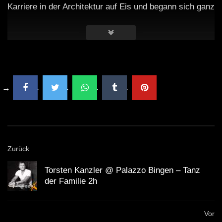
Karriere in der Architektur auf Eis und begann sich ganz
der Musik zu widmen. Seine erste 12-Zoll-Platte
„Dreamworld“ erschien 1990 unter dem Namen Egotrip
auf dem Label Outer Limits. Ungefähr zu dieser Zeit
begann Sanchez, das Produzieren als Kompliment für
sein DJing ernst zu nehmen. Bald veröffentlichte er
„Luv Dancin“ für Gladys Pizarro auf den legendären
Strictly Rhythm-Platten unter dem Namen Underground
Solution, was zu seiner ersten Tour führte. Seitdem hat
Roger nicht aufgehört zu grinden und nutzte seine
Zurück
jahrzehntelange Erfahrung, um verlockende Remixe für
eine Vielzahl von Künstlern wie Michael Jackson, The
Torsten Kanzler @ Palazzo Bingen – Tanz
der Familie 2h
Police, Diana Ross, Jamiroquai, Maroon 5 und sogar
die So-Cal-Punk-Pop-Gruppe No Doubt, für den er 2003
Vor
mit dem Song „Hella Good“ einen Grammy für die beste