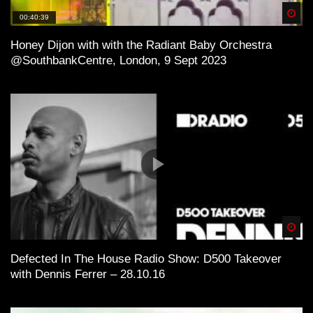
Spä
00:40:39
Honey Dijon with with the Radiant Baby Orchestra
@SouthbankCentre, London, 9 Sept 2023
Spä
Defected In The House Radio Show: D500 Takeover
with Dennis Ferrer – 28.10.16