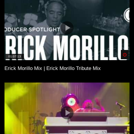
Spä
01:07:13
Erick Morillo Mix | Erick Morillo Tribute Mix