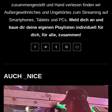
zusammengestellt und Hand verlesen finden wir
und wenn Du einen Plattespieler hast, kaufe die besten
Außergewöhnliches und Ungehörtes zum Streaming auf
Tracks auf Vinyl!
Smartphones, Tablets und PCs.
Meld dich an und
baue dir deine eigenen Playlisten individuell für
dich, für alle, zusammen!
AUCH _NICE