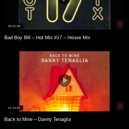
Spä
00:32:39
Bad Boy Bill – Hot Mix #17 – House Mix
Spä
01:13:30
Back to Mine – Danny Tenaglia