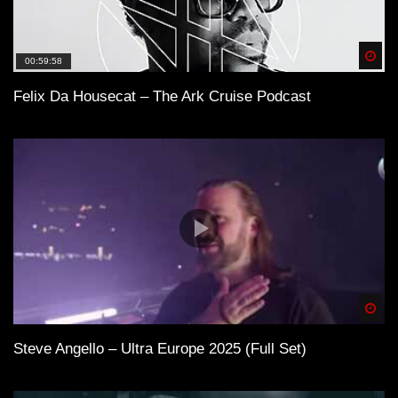
Spä
00:59:58
Felix Da Housecat – The Ark Cruise Podcast
Spä
Steve Angello – Ultra Europe 2025 (Full Set)