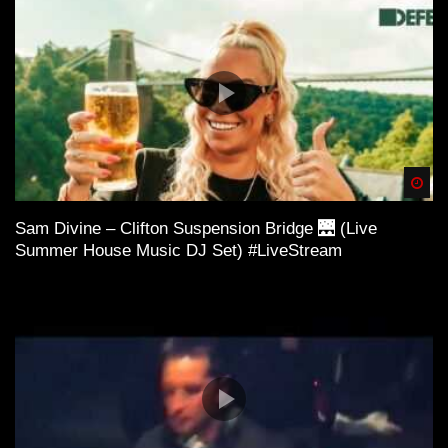
Spä
Sam Divine – Clifton Suspension Bridge 🌉 (Live
Summer House Music DJ Set) #LiveStream