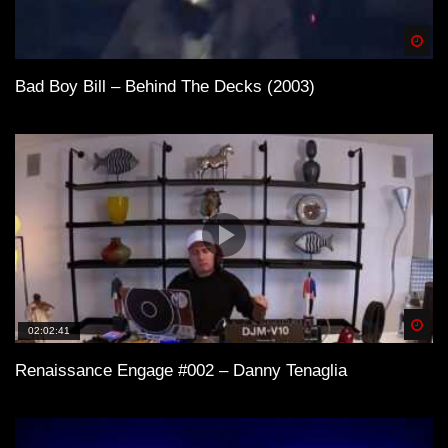
Spä
Bad Boy Bill – Behind The Decks (2003)
Spä
02:02:41
Renaissance Engage #002 – Danny Tenaglia