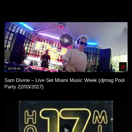
Spä
00:59:40
Sam Divine – Live Set Miami Music Week (djmag Pool
Party 22/03/2017)