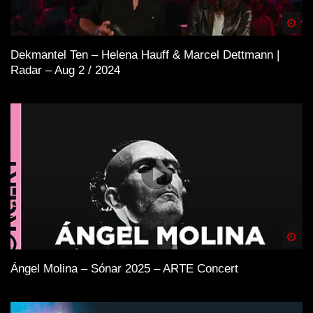
Spä
Dekmantel Ten – Helena Hauff & Marcel Dettmann |
Radar – Aug 2 / 2024
Spä
Ángel Molina – Sónar 2025 – ARTE Concert