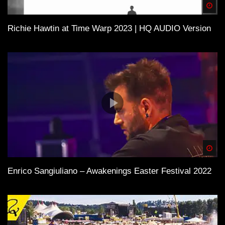
Spä
Richie Hawtin at Time Warp 2023 | HQ AUDIO Version
Spä
Enrico Sangiuliano – Awakenings Easter Festival 2022