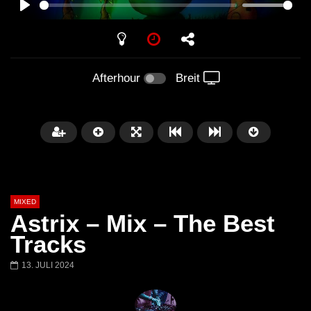
PLAY
Afterhour
Breit
MIXED
Astrix – Mix – The Best
Tracks
13. JULI 2024
Später
Barbara Lago @ Kappa
THEMBA @ CAPRI