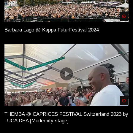
Spä
Barbara Lago @ Kappa FuturFestival 2024
Spä
THEMBA @ CAPRICES FESTIVAL Switzerland 2023 by
LUCA DEA [Modernity stage]