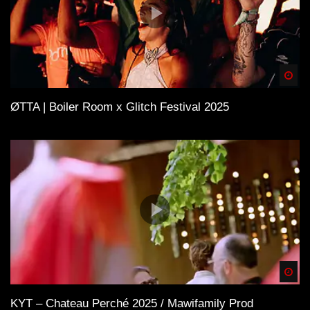
Spä
ØTTA | Boiler Room x Glitch Festival 2025
Spä
KYT – Chateau Perché 2025 / Mawifamily Prod