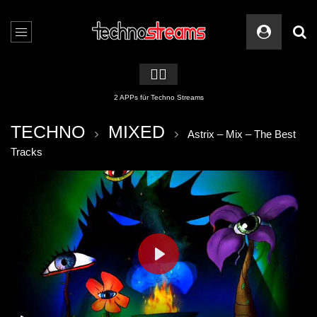
🏳️‍🌈
2 APPs für Techno Streams
TECHNO
MIXED
Astrix – Mix – The Best
Tracks
PLAY