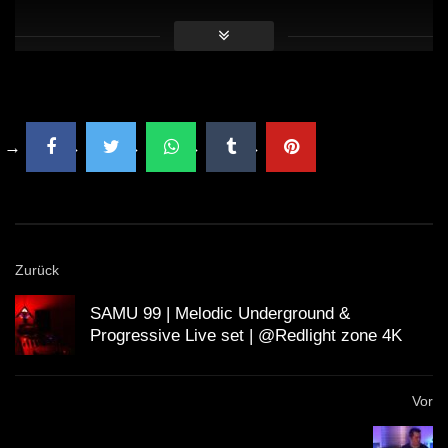
und wenn Du einen Plattespieler hast, kaufe die besten
Tracks auf Vinyl!
Zurück
SAMU 99 | Melodic Underground &
Progressive Live set | @Redlight zone 4K
Vor