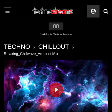
🏳️‍🌈
2 APPs für Techno Streams
TECHNO
CHILLOUT
Relaxing_Chillwave_Ambient Mix
PLAY