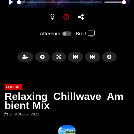
PLAY
Afterhour
Breit
CHILLOUT
Relaxing_Chillwave_Am
bient Mix
25. AUGUST 2023
Später
01:02:49
Chillout Ibiza Lounge 2024 🍓
Lust. – Runaway