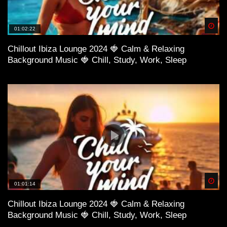
Spä
01:02:22
Chillout Ibiza Lounge 2024 🍓 Calm & Relaxing
Background Music 🍓 Chill, Study, Work, Sleep
Spä
01:01:14
Chillout Ibiza Lounge 2024 🍓 Calm & Relaxing
Background Music 🍓 Chill, Study, Work, Sleep