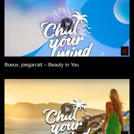
Spä
Boeuv, joegarratt – Beauty in You