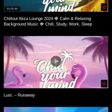
Spä
01:02:49
Chillout Ibiza Lounge 2024 🍓 Calm & Relaxing
Background Music 🍓 Chill, Study, Work, Sleep
Spä
Lust. – Runaway