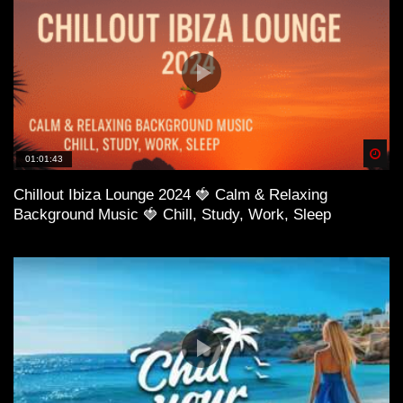
Spä
01:01:43
Chillout Ibiza Lounge 2024 🍓 Calm & Relaxing
Background Music 🍓 Chill, Study, Work, Sleep