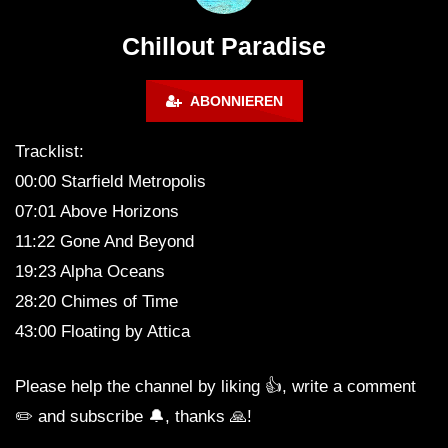
Calm & Relaxing Background
Music 🍓 Chill, Study, Work,
Chillout Paradise
Sleep
ABONNIEREN
Tracklist:
00:00 Starfield Metropolis
07:01 Above Horizons
11:22 Gone And Beyond
19:23 Alpha Oceans
28:20 Chimes of Time
43:00 Floating by Attica
Please help the channel by liking 👍, write a comment
✏️ and subscribe 🔔, thanks 🙏!