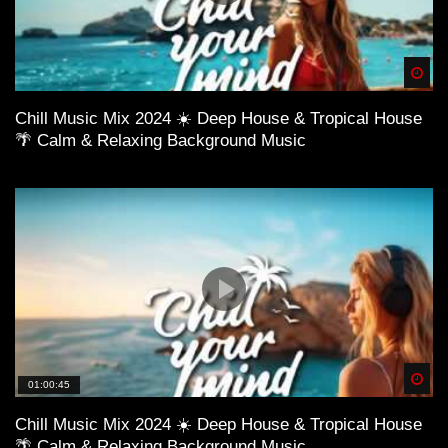
Spä
Chill Music Mix 2024 ☀️ Deep House & Tropical House
🌴 Calm & Relaxing Background Music
Spä
01:00:45
Chill Music Mix 2024 ☀️ Deep House & Tropical House
🌴 Calm & Relaxing Background Music