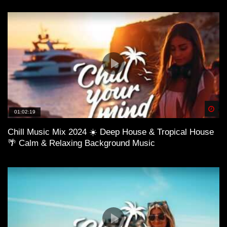
Spä
01:02:19
Chill Music Mix 2024 ☀️ Deep House & Tropical House
🌴 Calm & Relaxing Background Music