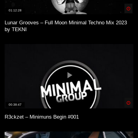
Spä
01:12:28
Lunar Grooves – Full Moon Minimal Techno Mix 2023
by TEKNI
Spä
00:38:47
R3ckzet – Minimuns Begin #001