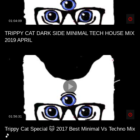
Spä
01:04:09
TRIPPY CAT DARK SIDE MINIMAL TECH HOUSE MIX
2019 APRIL
Spä
01:56:31
Trippy Cat Special 🐱 2017 Best Minimal Vs Techno Mix
🎵