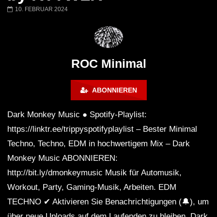
Ricardo Villalobos @ Stereo,
NEW Exclusive Set
10. FEBRUAR 2024
Montreal (June 2017)
BREJCHA December
MelodicTronic 2020
ROC Minimal
ABONNIEREN
Dark Monkey Music ● Spotify-Playlist:
https://linktr.ee/trippyspotifyplaylist – Bester Minimal
Techno, Techno, EDM in hochwertigem Mix – Dark
Monkey Music ABONNIEREN:
http://bit.ly/dmonkeymusic Musik für Automusik,
Workout, Party, Gaming-Musik, Arbeiten. EDM
TECHNO ✔ Aktivieren Sie Benachrichtigungen (🔔), um
über neue Uploads auf dem Laufenden zu bleiben. Dark