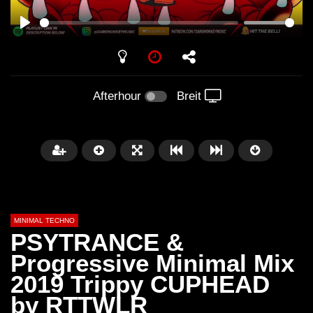
PLAY
Afterhour
Breit
MINIMAL TECHNO
PSYTRANCE &
Progressive Minimal Mix
2019 Trippy CUPHEAD
Später
03:28
01:00:35
by RTTWLR