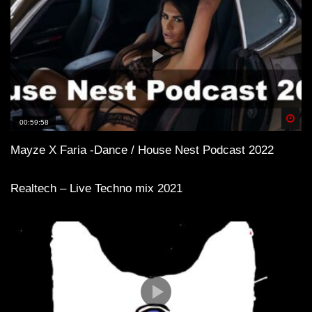
Spä
00:59:58
Mayze X Faria -Dance / House Nest Podcast 2022
Realtech – Live Techno mix 2021