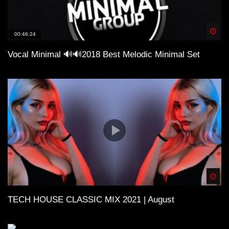
Spä
00:46:24
Vocal Minimal 🔊🔊2018 Best Melodic Minimal Set
Spä
TECH HOUSE CLASSIC MIX 2021 | August