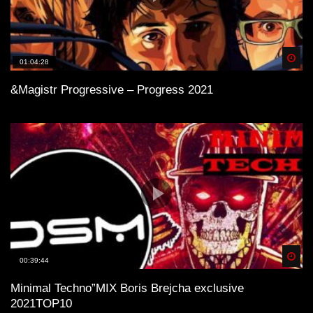
Spä
01:04:28
&Magistr Progressive – Progress 2021
Spä
00:39:44
Minimal Technо”MIX Boris Brejcha exclusive
2021TOP10