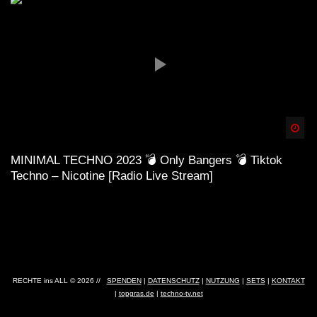
Spä
MINIMAL TECHNO 2023 💣 Only Bangers 💣 Tiktok
Techno – Nicotine [Radio Live Stream]
RECHTE ins ALL © 2026 //
SPENDEN
|
DATENSCHUTZ
|
NUTZUNG
|
SETS
|
KONTAKT
|
topgras.de
|
techno-tv.net