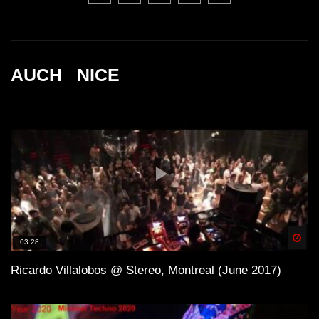
AUCH _NICE
Spä
03:28
Ricardo Villalobos @ Stereo, Montreal (June 2017)