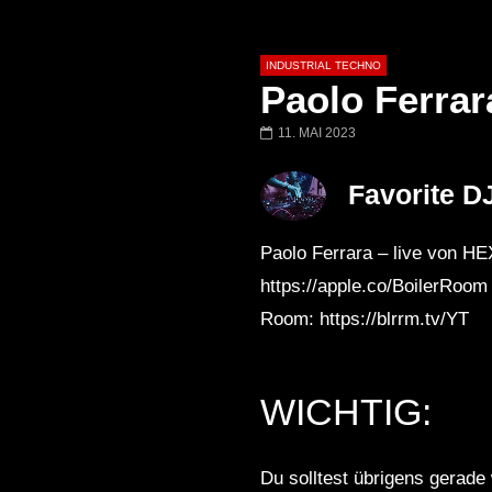
INDUSTRIAL TECHNO
Paolo Ferrar
11. MAI 2023
Später
01:34:04
01:27:52
Favorite D
JOWI | NACTIV | MATRIX
JOWI LiveSet | 
BOCHUM | 16.12
Rave Solution x 
Paolo Ferrara – live von HE
Schacht x Matr
https://apple.co/BoilerRoom
Room: https://blrrm.tv/YT
WICHTIG:
Du solltest übrigens gerade 