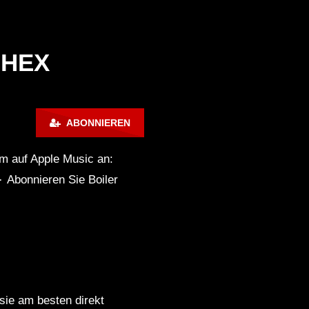
Reka @ HEX Berlin w⁄
: HEX
SPFDJ, Lorenzo Raganzini,
Paolo Ferrara, Tham
05092021
Später
2:23
03:12
Tham @ HEX Berlin w/
ABONNIEREN
SPFDJ, Lorenzo Raganzini,
ow in the Dark ‘Halloween
KI HARD Techno: »Gib’s
Paolo Ferrara, Reka –
ecial’ 2024 – Jazzy b2b Jowi
– feuchte Wände, trockn
om auf Apple Music an:
05092021
► Abonnieren Sie Boiler
HEX – Paolo Ferrara / April 1
/ 5pm-6pm
Paolo Ferrara @ HEX Berlin
w/ SPFDJ, Lorenzo
Raganzini, Tham, Reka –
 sie am besten direkt
05092021