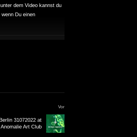
 unter dem Video kannst du
Paolo Ferrara aka PØLI b2b
Lorenzo Raganzini [10AM
nd wenn Du einen
audio session cut] @ HEX at
KHIDI (Tbilisi)
Paolo Ferrara aka PØLI b2b
Lorenzo Raganzini | HEX Off
Week 2020 Lockdown Living
Room Streaming
22 12 2022 Tham @Unreal x
Sunshine Live – Mix Mission
Tham / BCCO Tower Invites
#3
Vor
Berlin 31072022 at
Anomalie Art Club
Lebendig – Inhalt Der Nacht
B2B Tham / October 20 /