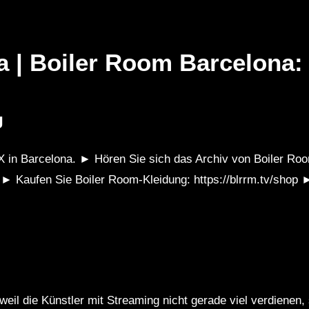
a | Boiler Room Barcelona
Später
Später
01:14:23
0
J
TRINITY 19.10 |
Jowi @ Verknipt Festival 2024
Gl
Schicht im
Day 1 | Strijkviertelplas, Utrecht
Sp
X in Barcelona. ► Hören Sie sich das Archiv von Boiler Ro
ix Bochum
 ► Kaufen Sie Boiler Room-Kleidung: https://blrrm.tv/shop 
weil die Künstler mit Streaming nicht gerade viel verdienen,