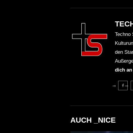
TEC
Techno 
Kulturu
den Sta
Außerge
dich an
AUCH _NICE