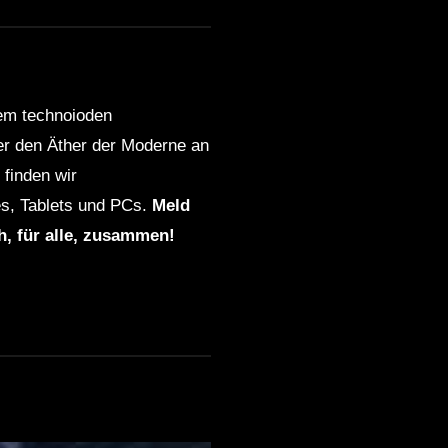
4pm-5pm
Techno Metal: Die
revolutionäre Fusion aus
dem technoioden
elektronischer Präzision und
metallischer Intensität
ber den Äther der Moderne an
finden wir
s, Tablets und PCs.
Meld
ch, für alle, zusammen!