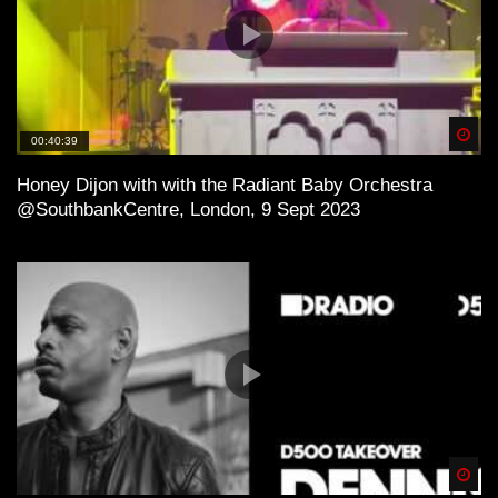
Spä
00:40:39
Honey Dijon with with the Radiant Baby Orchestra
@SouthbankCentre, London, 9 Sept 2023
Spä