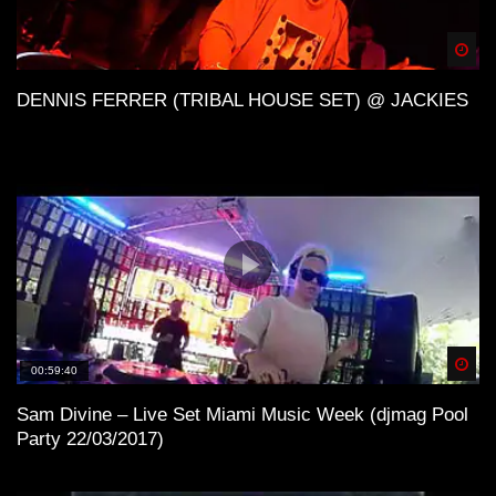
Spä
DENNIS FERRER (TRIBAL HOUSE SET) @ JACKIES
Spä
00:59:40
Sam Divine – Live Set Miami Music Week (djmag Pool
Party 22/03/2017)