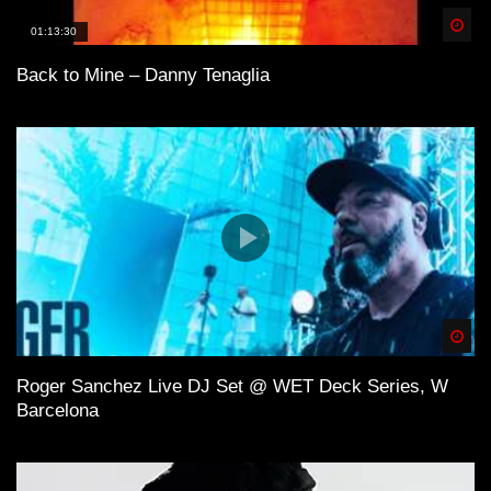
Spä
01:13:30
Back to Mine – Danny Tenaglia
Spä
Roger Sanchez Live DJ Set @ WET Deck Series, W
Barcelona