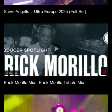
Spä
Steve Angello – Ultra Europe 2025 (Full Set)
Spä
01:07:13
Erick Morillo Mix | Erick Morillo Tribute Mix