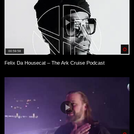
Spä
00:59:58
Felix Da Housecat – The Ark Cruise Podcast