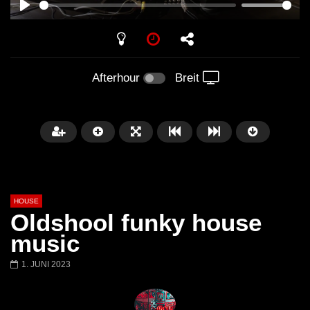
PLAY
Afterhour
Breit
HOUSE
Oldshool funky house
music
1. JUNI 2023
Später
00:20:23
Honey Dijon- Escenario Villa
DENNIS FERRER (T