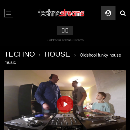
🏳️‍🌈
2 APPs für Techno Streams
TECHNO
HOUSE
Oldshool funky house
music
PLAY