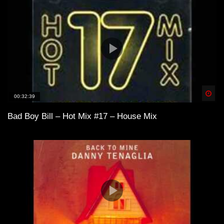
Spä
00:32:39
Bad Boy Bill – Hot Mix #17 – House Mix