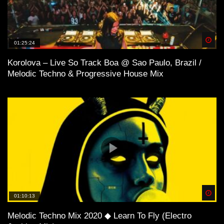
Spä
01:25:24
Korolova – Live So Track Boa @ Sao Paulo, Brazil /
Melodic Techno & Progressive House Mix
Spä
01:10:13
Melodic Techno Mix 2020 ◆ Learn To Fly (Electro