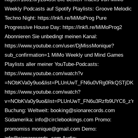
Weekly Podcasts auf Spotify Playlists: Groove Melodic
Techno Night: https://lnkfi.re/MiMoProg Pure
Progressive House Day: https://lnkfi.re/MiMoProg2
Abonnieren Sie unbedingt meinen Kanal:
https://www.youtube.com/user/DjMissMonique?
sub_confirmation=1 MiMo Weekly und Mind Games
Playlists aller meiner YouTube-Podcasts:
https://www.youtube.com/watch?v
=NObKVa0y9uo&list=PLUnUwT_FN6u0VRg0RkQSTjDK
https://www.youtube.com/watch?
v=NObKVa0y9uo&list=PLUnUwT_FN6u3Rzfb9UYC6_zYR
Buchung: Weltweit: booking@sionarecords.com
Südamerika: info@circlebookings.com Promo:
promomiss monique@gmail.com Demo: