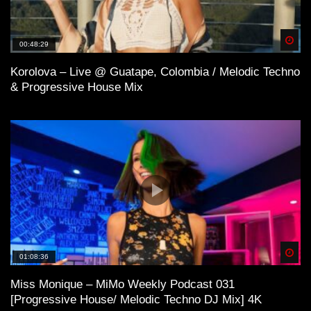
Spä
00:48:29
Korolova – Live @ Guatape, Colombia / Melodic Techno
& Progressive House Mix
Spä
01:08:36
Miss Monique – MiMo Weekly Podcast 031
[Progressive House/ Melodic Techno DJ Mix] 4K