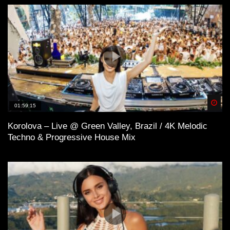
Spä
01:59:15
Korolova – Live @ Green Valley, Brazil / 4K Melodic
Techno & Progressive House Mix