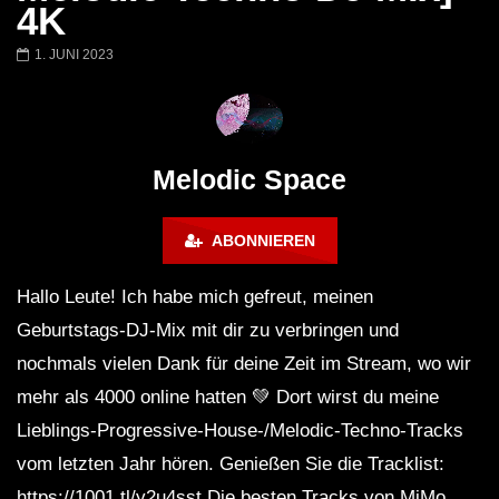
Worakls – Stephan Bodzin – Ben
Atlantis | Melodic T
4K
Böhmer – Colyn – Sainte Vie |
Progressive House L
Melodic Techno Classics mix
Desert Dubai 2022
1. JUNI 2023
2016 / 2019
Melodic Space
ABONNIEREN
Hallo Leute! Ich habe mich gefreut, meinen
Geburtstags-DJ-Mix mit dir zu verbringen und
nochmals vielen Dank für deine Zeit im Stream, wo wir
mehr als 4000 online hatten 💚 Dort wirst du meine
Lieblings-Progressive-House-/Melodic-Techno-Tracks
vom letzten Jahr hören. Genießen Sie die Tracklist:
https://1001.tl/y2u4sst Die besten Tracks von MiMo