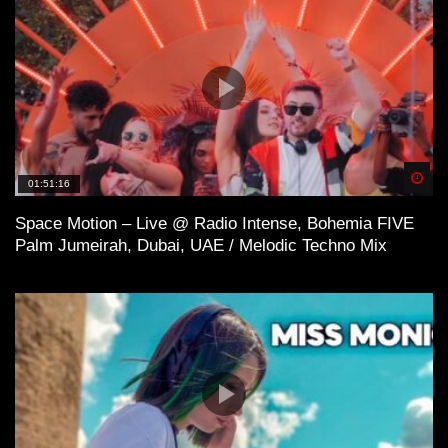
Spä
01:51:16
Space Motion – Live @ Radio Intense, Bohemia FIVE
Palm Jumeirah, Dubai, UAE / Melodic Techno Mix