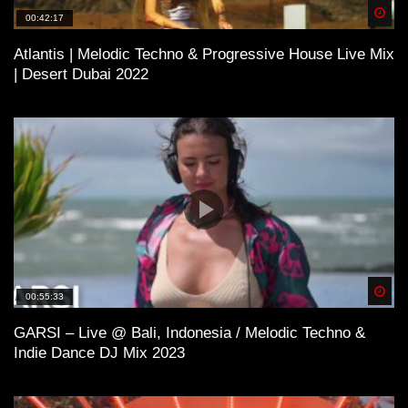
Spä
00:42:17
Atlantis | Melodic Techno & Progressive House Live Mix
| Desert Dubai 2022
Spä
00:55:33
GARSI – Live @ Bali, Indonesia / Melodic Techno &
Indie Dance DJ Mix 2023