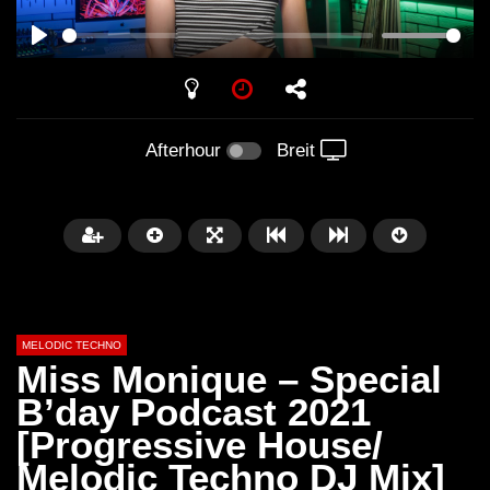
PLAY
Afterhour
Breit
MELODIC TECHNO
Miss Monique – Special
B’day Podcast 2021
[Progressive House/
Später
03:30:29
00:42:17
Melodic Techno DJ Mix]