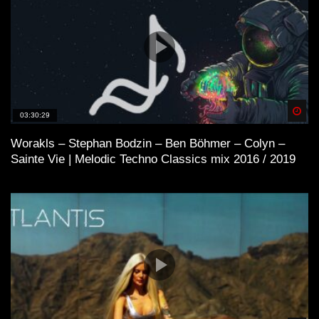
Spä
03:30:29
Worakls – Stephan Bodzin – Ben Böhmer – Colyn –
Sainte Vie | Melodic Techno Classics mix 2016 / 2019