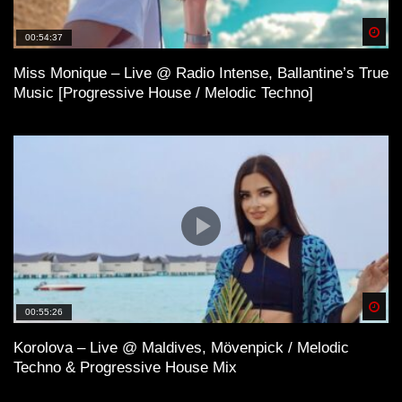
Spä
00:54:37
Miss Monique – Live @ Radio Intense, Ballantine’s True
Music [Progressive House / Melodic Techno]
Spä
00:55:26
Korolova – Live @ Maldives, Mövenpick / Melodic
Techno & Progressive House Mix