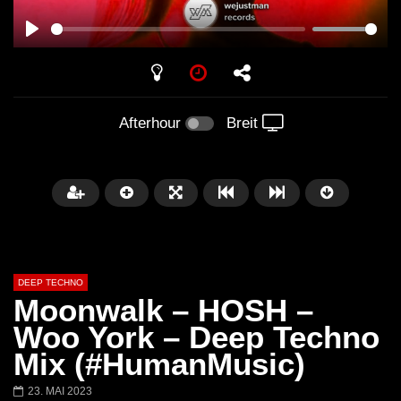
PLAY
Afterhour
Breit
DEEP TECHNO
Moonwalk – HOSH –
Woo York – Deep Techno
Mix (#HumanMusic)
Später
05:26:35
01:00:20
23. MAI 2023