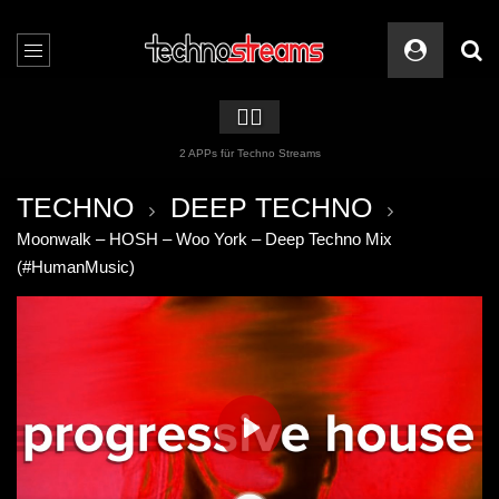
🏳️‍🌈
2 APPs für Techno Streams
TECHNO
DEEP TECHNO
Moonwalk – HOSH – Woo York – Deep Techno Mix
(#HumanMusic)
PLAY