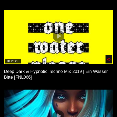
Spä
01:25:20
Deep Dark & Hypnotic Techno Mix 2019 | Ein Wasser
Bitte [FNL066]