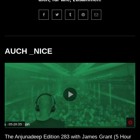
AUCH _NICE
Spä
05:26:35
The Anjunadeep Edition 283 with James Grant (5 Hour