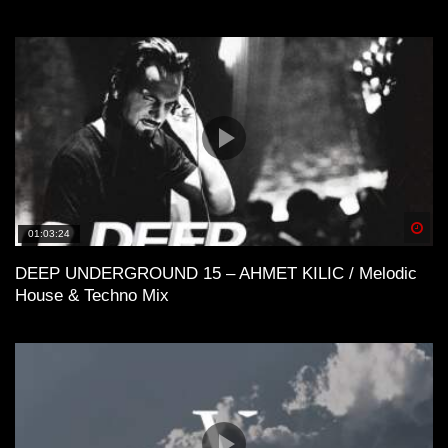
Spä
01:03:24
DEEP UNDERGROUND 15 – AHMET KILIC / Melodic
House & Techno Mix