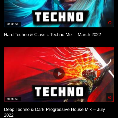
Spä
01:03:54
Hard Techno & Classic Techno Mix – March 2022
Spä
01:09:58
Deep Techno & Dark Progressive House Mix – July
2022