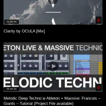
Spä
01:00:44
Clarity by OCULA [Mix]
Spä
00:46:30
Melodic Deep Techno w Ableton + Massive: Francois –
Giants – Tutorial (Project File available)