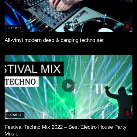
Spä
01:19:56
All-vinyl modern deep & banging techno set
Spä
00:58:31
Festival Techno Mix 2022 – Best Electro House Party
Music