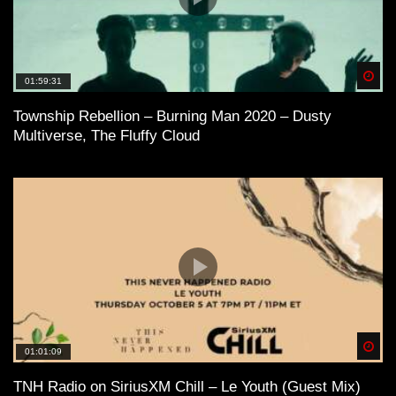
Spä
01:59:31
Township Rebellion – Burning Man 2020 – Dusty
Multiverse, The Fluffy Cloud
Spä
01:01:09
TNH Radio on SiriusXM Chill – Le Youth (Guest Mix)