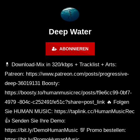
The Anjunadeep Edition 283 with
The Anjunadeep Editi
James Grant (5 Hour Extended
Laure
Mix)
Deep Water
ABONNIEREN
💊 Download-Mix in 320/kbps + Tracklist + Arts:
Patreon: https://www.patreon.com/posts/progressive-
deep-36019131 Boosty:
https://boosty.to/humanmusicrec/posts/f9e6cc99-0bf7-
4979 -804c-c252491fe51c?share=post_link 🔥 Folgen
Sie HUMAN MUSIC: https://taplink.cc/HumanMusicRec
👍 Senden Sie Ihre Demo:
https://bit.ly/DemoHumanMusic 💯 Promo bestellen:
https://bit.ly/PromoHumanMusic