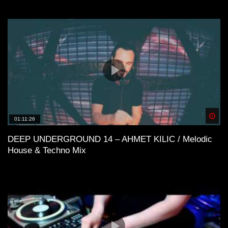
Spä
01:11:26
DEEP UNDERGROUND 14 – AHMET KILIC / Melodic
House & Techno Mix