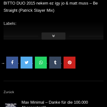
BITTO DUO 2015 nekem ez igy jo & matt muss – Be
Straight (Patrick Slayer Mix)
Labels:
Trippy Code
Take My Space
TRIP & acid
TRIP & dream
TRIP & emotions
#darkmonkeymusic
#zsozeatya
#edm
Zurück
#Nber
#zsizinátor
Max Minimal – Danke für die 100.000