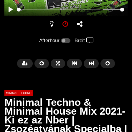
PLAY
Afterhour
Breit
MINIMAL TECHNO
Minimal Techno &
Minimal House Mix 2021-
Ki ez az Nber |
Später
03:28
01:00:35
Zsozéatyának Specialba |