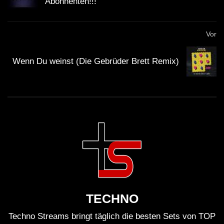
Abonnenten!!!
#kiezaznber
#zsoze
#minimalhouse
Vor
Wenn Du weinst (Die Gebrüder Brett Remix)
WICHTIG:
Du solltest übrigens gerade weil die Künstler mit
Streaming nicht gerade viel verdienen, sie am besten
direkt unterstützen. Viele Künstler haben die
Möglichkeit für Spenden. Mit dem Spendenbutton unter
dem Video kannst du z.B. den
Klubnetz Dresden e.V.
unterstützen. Definitiv solltest Du Auftritte besuchen
und wenn Du einen Plattespieler hast, kaufe die besten
TECHNO
Tracks auf Vinyl!
Techno Streams bringt täglich die besten Sets von TOP