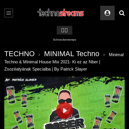
🏳️‍🌈
Schneckentempo
TECHNO
MINIMAL Techno
Minimal
Techno & Minimal House Mix 2021- Ki ez az Nber |
Zsozéatyának Specialba | By Patrick Slayer
PLAY