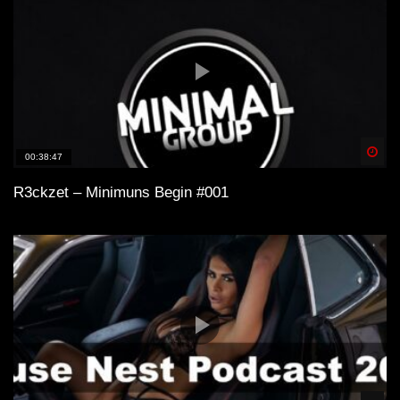
Spä
00:38:47
R3ckzet – Minimuns Begin #001