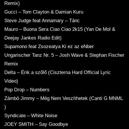
Remix)
Gucci – Tom Clayton & Damian Kuru
Steve Judge feat Annamary – Tánc
Mauro – Buona Sera Ciao Ciao 2k15 (Yan De Mol &
Deejay Jankes Radio Edit)
Supamono feat Zsozeatya Ki ez az eNber
Ungarischer Tanz Nr. 5 – Josh Wave & Stephan Fischer
Remix
Delta – Érik a szőlő (Ciszterna Hard Official Lyric
Video)
Pop Drop – Numbers
Zámbó Jimmy – Még Nem Veszíthetek (Canti G MNML
)
Syndicate – White Noise
JOEY SMITH – Say Goodbye