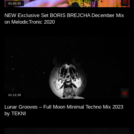
Spä
01:00:35
NEW Exclusive Set BORIS BREJCHA December Mix
on MelodicTronic 2020
Spä
01:12:28
Lunar Grooves – Full Moon Minimal Techno Mix 2023
by TEKNI