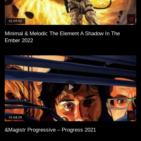
Spä
01:05:52
Minimal & Melodic The Element A Shadow In The
Ember 2022
Spä
01:04:28
&Magistr Progressive – Progress 2021