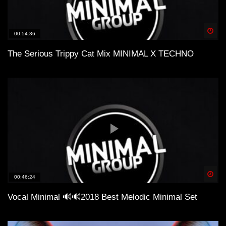
Spä
00:54:36
The Serious Trippy Cat Mix MINIMAL X TECHNO
Spä
00:46:24
Vocal Minimal 🔊🔊2018 Best Melodic Minimal Set