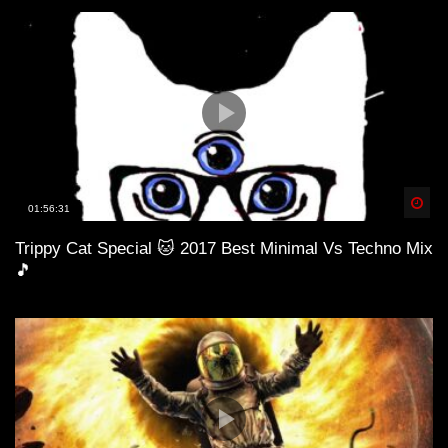
Spä
01:56:31
Trippy Cat Special 🐱 2017 Best Minimal Vs Techno Mix
🎵