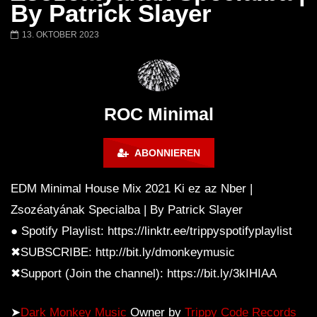
Ricardo Villalobos @ Stereo,
NEW Exclusive Set
By Patrick Slayer
Montreal (June 2017)
BREJCHA December
MelodicTronic 2020
13. OKTOBER 2023
ROC Minimal
ABONNIEREN
EDM Minimal House Mix 2021 Ki ez az Nber |
Zsozéatyának Specialba | By Patrick Slayer
● Spotify Playlist: https://linktr.ee/trippyspotifyplaylist
✖SUBSCRIBE: http://bit.ly/dmonkeymusic
✖Support (Join the channel): https://bit.ly/3kIHIAA
➤
Dark Monkey Music
Owner by
Trippy Code Records