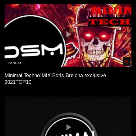
Spä
00:39:44
Minimal Technо”MIX Boris Brejcha exclusive
2021TOP10