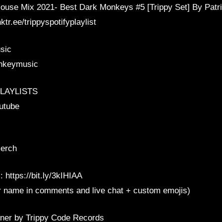
ouse Mix 2021- Best Dark Monkeys #5 [Trippy Set] By Patri
nktr.ee/trippyspotifyplaylist
sic
onkeymusic
LAYLISTS
outube
merch
 https://bit.ly/3kIHIAA
ur name in comments and live chat + custom emojis)
ner by Trippy Code Records