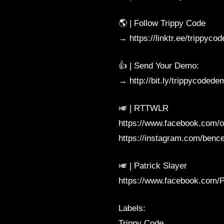
🌎 | Follow Trippy Code
→ https://linktr.ee/trippycode
👍 | Send Your Demo:
→ http://bit.ly/trippycodede
🎺 | RTTWLR
https://www.facebook.com/off
https://instagram.com/bence
🎺 | Patrick Slayer
https://www.facebook.com/P
Labels:
Trippy Code