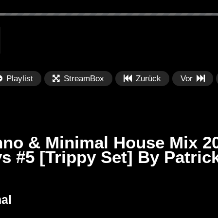
Playlist
StreamBox
Zurück
Vor
hno & Minimal House Mix 20
 #5 [Trippy Set] By Patric
Später
Später
01:12:28
0
Set BORIS
Lunar Grooves – Full Moon
R3
al
ber Mix on
Minimal Techno Mix 2023 by
020
TEKNI