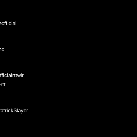
official
mo
icialrttwlr
rtt
atrickSlayer