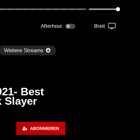
Afterhour
Breit
Weitere Streams
21- Best
k Slayer
Später
0:38:47
00:59:58
ckzet – Minimuns Begin #001
Mayze X Faria -Dance / 
ABONNIEREN
Nest Podcast 2022