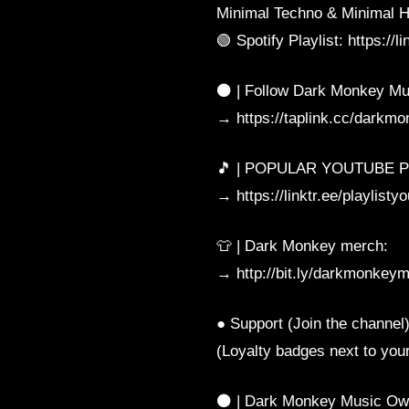
Minimal Techno & Minimal H
🟢 Spotify Playlist: https://li
⚫️ | Follow Dark Monkey Mu
→ https://taplink.cc/darkm
🎵 | POPULAR YOUTUBE P
→ https://linktr.ee/playlisty
👕 | Dark Monkey merch:
→ http://bit.ly/darkmonkey
● Support (Join the channel):
(Loyalty badges next to yo
⚫️ | Dark Monkey Music Ow