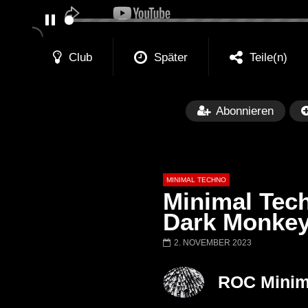
PAUSE
Club
Später
Teile(n)
Abonnieren
MINIMAL TECHNO
Minimal Tec
Dark Monkeys
2. NOVEMBER 2023
Später
03:28
01:00:35
Ricardo Villalobos @ Stereo,
NEW Exclusive 
ROC Minim
Montreal (June 2017)
BREJCHA Decem
MelodicTronic 2