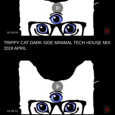
Spä
01:04:09
TRIPPY CAT DARK SIDE MINIMAL TECH HOUSE MIX
2019 APRIL
Spä
01:56:31