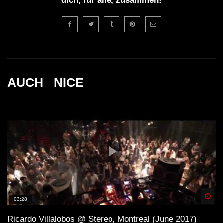
dich, für alle, zusammen!
AUCH _NICE
Spä
03:28
Ricardo Villalobos @ Stereo, Montreal (June 2017)