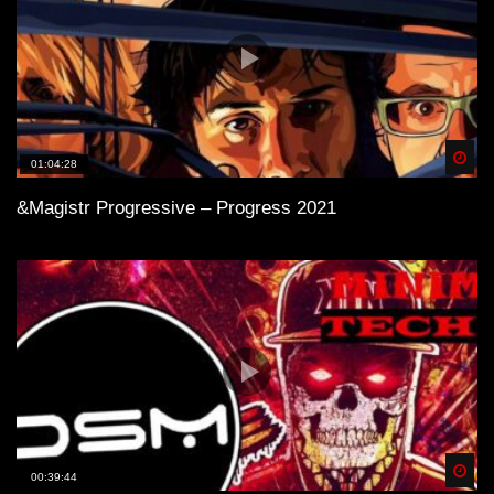
Spä
01:04:28
&Magistr Progressive – Progress 2021
Spä
00:39:44