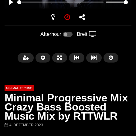
PLAY
Afterhour
Breit
MINIMAL TECHNO
Minimal Progressive Mix
Crazy Bass Boosted
Music Mix by RTTWLR
Später
03:28
01:00:35
4. DEZEMBER 2023
Ricardo Villalobos @ Stereo,
NEW Exclusive Set