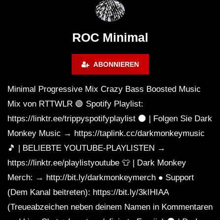
Montreal (June 2017)
BREJCHA December
MelodicTronic 2020
ROC Minimal
ABONNIEREN
Minimal Progressive Mix Crazy Bass Boosted Music
Mix von RTTWLR 🟢 Spotify Playlist:
https://linktr.ee/trippyspotifyplaylist ⚫️ | Folgen Sie Dark
Monkey Music → https://taplink.cc/darkmonkeymusic
🎵 | BELIEBTE YOUTUBE-PLAYLISTEN →
https://linktr.ee/playlistyoutube 👕 | Dark Monkey
Merch: → http://bit.ly/darkmonkeymerch ● Support
(Dem Kanal beitreten): https://bit.ly/3kIHIAA
(Treueabzeichen neben deinem Namen in Kommentaren