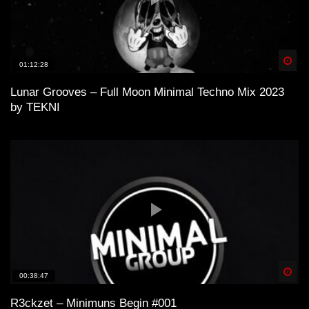
Spä
01:12:28
Lunar Grooves – Full Moon Minimal Techno Mix 2023
by TEKNI
Spä
00:38:47
R3ckzet – Minimuns Begin #001