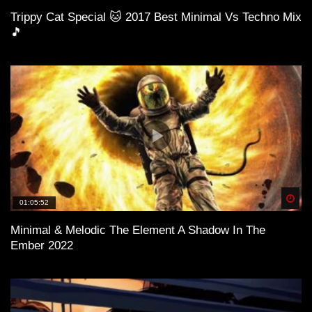
Trippy Cat Special 🐱 2017 Best Minimal Vs Techno Mix
🎵
Spä
01:05:52
Minimal & Melodic The Element A Shadow In The
Ember 2022