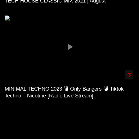
TECH HOUSE CLASSIC MIX 2021 | August
Spä
MINIMAL TECHNO 2023 💣 Only Bangers 💣 Tiktok
Techno – Nicotine [Radio Live Stream]