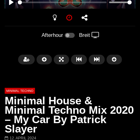
PLAY
Afterhour
Breit
MINIMAL TECHNO
Minimal House &
Minimal Techno Mix 2020
– My Car By Patrick
Später
03:28
01:00:35
Slayer
Ricardo Villalobos @ Stereo,
NEW Exclusive Set
12. APRIL 2024