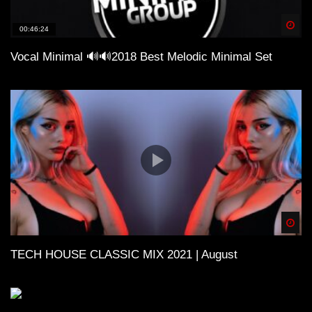
Spä
00:46:24
Vocal Minimal 🔊🔊2018 Best Melodic Minimal Set
Spä
TECH HOUSE CLASSIC MIX 2021 | August