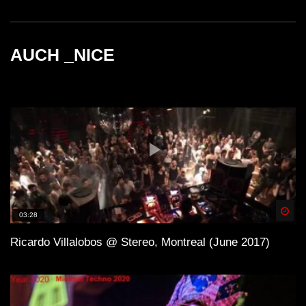
AUCH _NICE
Spä
03:28
Ricardo Villalobos @ Stereo, Montreal (June 2017)