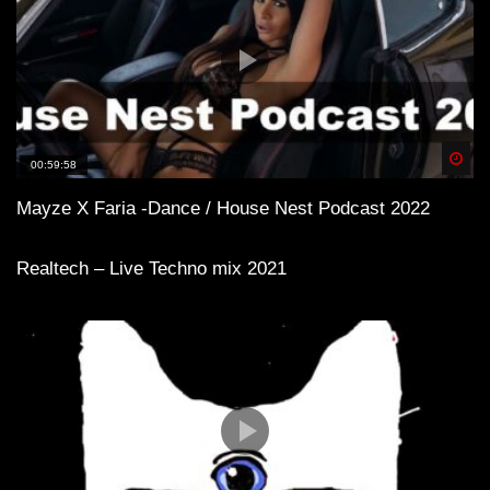
Spä
00:59:58
Mayze X Faria -Dance / House Nest Podcast 2022
Realtech – Live Techno mix 2021