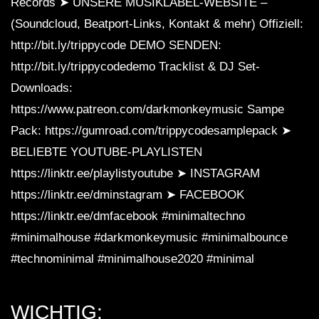
Records ➤ UNSERE MUSIKLABEL-WEBSITE –
(Soundcloud, Beatport-Links, Kontakt & mehr) Offiziell:
http://bit.ly/trippycode DEMO SENDEN:
http://bit.ly/trippycodedemo Tracklist & DJ Set-
Downloads:
https://www.patreon.com/darkmonkeymusic Sampe
Pack: https://gumroad.com/trippycodesamplepack ➤
BELIEBTE YOUTUBE-PLAYLISTEN
https://linktr.ee/playlistyoutube ➤ INSTAGRAM
https://linktr.ee/dminstagram ➤ FACEBOOK
https://linktr.ee/dmfacebook #minimaltechno
#minimalhouse #darkmonkeymusic #minimalbounce
#technominimal #minimalhouse2020 #minimal
WICHTIG: