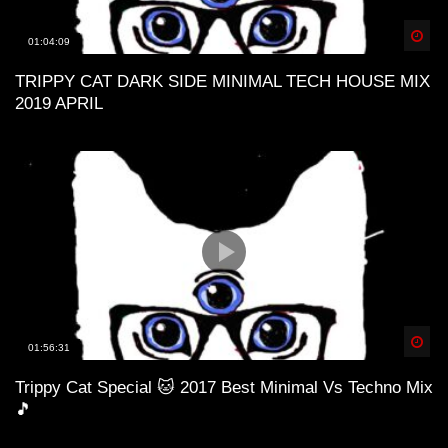
Spä
01:04:09
TRIPPY CAT DARK SIDE MINIMAL TECH HOUSE MIX
2019 APRIL
Spä
01:56:31
Trippy Cat Special 🐱 2017 Best Minimal Vs Techno Mix
🎵