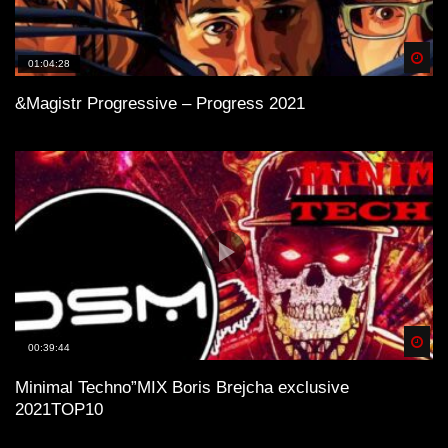
Spä
01:04:28
&Magistr Progressive – Progress 2021
Spä
00:39:44
Minimal Technо”MIX Boris Brejcha exclusive
2021TOP10