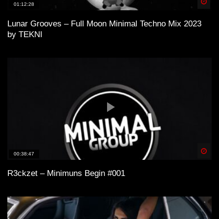
Spä
01:12:28
Lunar Grooves – Full Moon Minimal Techno Mix 2023
by TEKNI
Spä
00:38:47
R3ckzet – Minimuns Begin #001