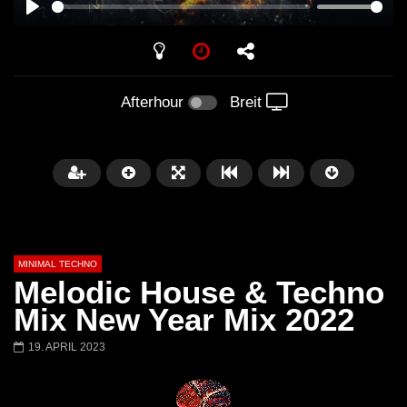
PLAY
Afterhour
Breit
MINIMAL TECHNO
Melodic House & Techno
Mix New Year Mix 2022
19. APRIL 2023
Später
03:28
01:00:35
Ricardo Villalobos @ Stereo,
NEW Exclusive Set