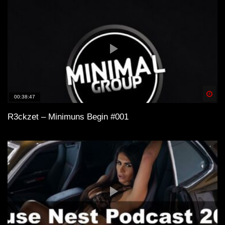
Spä
00:38:47
R3ckzet – Minimuns Begin #001