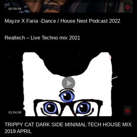
Spä
00:59:58
Mayze X Faria -Dance / House Nest Podcast 2022
Realtech – Live Techno mix 2021
Spä
01:04:09
TRIPPY CAT DARK SIDE MINIMAL TECH HOUSE MIX
2019 APRIL