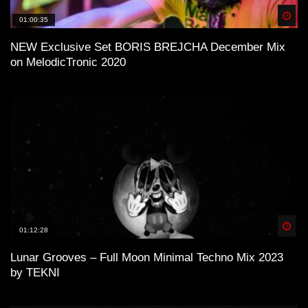
Spä
01:00:35
NEW Exclusive Set BORIS BREJCHA December Mix
on MelodicTronic 2020
Spä
01:12:28
Lunar Grooves – Full Moon Minimal Techno Mix 2023
by TEKNI