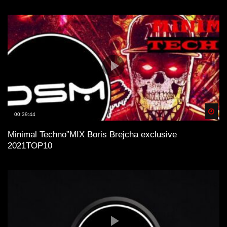
Spä
00:39:44
Minimal Technо”MIX Boris Brejcha exclusive
2021TOP10