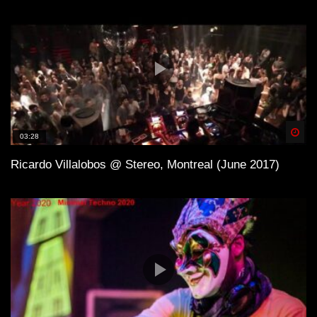
Spä
03:28
Ricardo Villalobos @ Stereo, Montreal (June 2017)