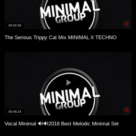
Spä
00:54:36
The Serious Trippy Cat Mix MINIMAL X TECHNO
Spä
00:46:24
Vocal Minimal 🔊🔊2018 Best Melodic Minimal Set