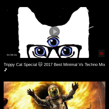
Spä
01:56:31
Trippy Cat Special 🐱 2017 Best Minimal Vs Techno Mix
🎵