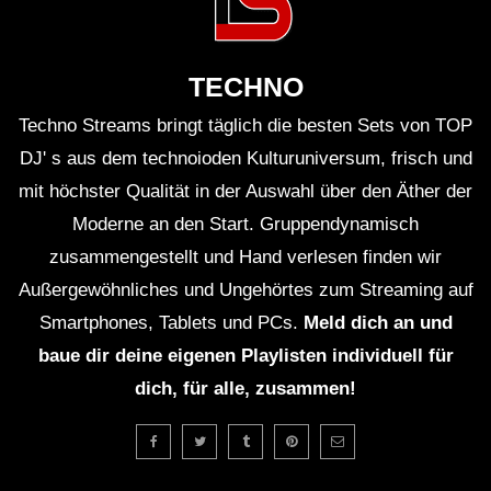
Space Vibes | Melodark Minimal
Techno – Hozho – EDM Best Music
TECHNO
Mix 🎧
Techno Streams bringt täglich die besten Sets von TOP
Nagevmeri – Melodark Minimal Techno
DJ' s aus dem technoioden Kulturuniversum, frisch und
Mix | Weekly Set | Home Session 03
mit höchster Qualität in der Auswahl über den Äther der
Moderne an den Start. Gruppendynamisch
zusammengestellt und Hand verlesen finden wir
Nagevmeri – Melodark Minimal Techno
Außergewöhnliches und Ungehörtes zum Streaming auf
Mix | Weekly Set | Home Session 01
Smartphones, Tablets und PCs.
Meld dich an und
baue dir deine eigenen Playlisten individuell für
MeloDark Techno Mix
dich, für alle, zusammen!
NEW- Hozho” DJ Mix 2021 Minimal,