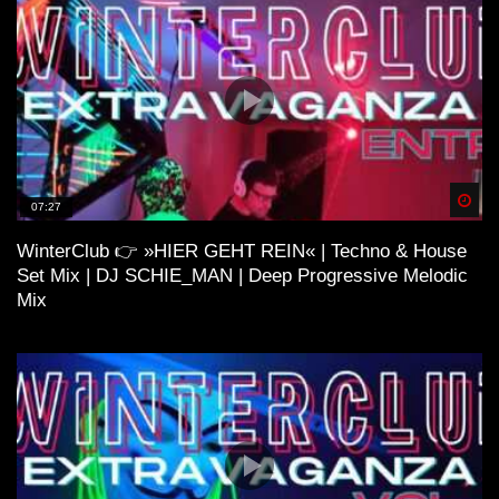
Spä
07:27
WinterClub 👉 »HIER GEHT REIN« | Techno & House
Set Mix | DJ SCHIE_MAN | Deep Progressive Melodic
Mix