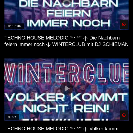
Spä
01:35:36
TECHNO HOUSE MELODIC ᵐⁱˣ ˢᵉᵗ ‹|› Die Nachbarn
feiern immer noch ‹|› WINTERCLUB mit DJ SCHIEMAN
Spä
57:06
TECHNO HOUSE MELODIC ᵐⁱˣ ˢᵉᵗ ‹|› Volker kommt