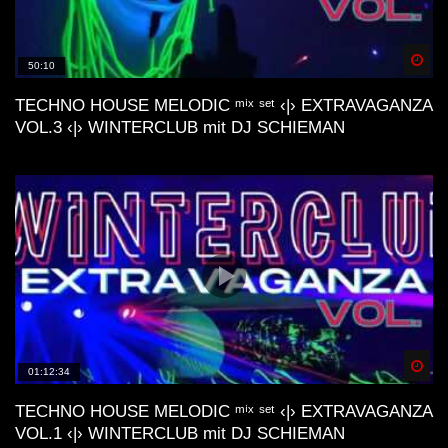
Spä
50:10
TECHNO HOUSE MELODIC ᵐⁱˣ ˢᵉᵗ ‹|› EXTRAVAGANZA
VOL.3 ‹|› WINTERCLUB mit DJ SCHIEMAN
Spä
01:12:34
TECHNO HOUSE MELODIC ᵐⁱˣ ˢᵉᵗ ‹|› EXTRAVAGANZA
VOL.1 ‹|› WINTERCLUB mit DJ SCHIEMAN