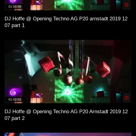
Spä
2022
01:00:06
DJ Hoffe @ Opening Techno AG P20 arnstadt 2019 12
07 part 1
Hozho – Quarantine Mix 3 (Old
Sanatorium, Caramulo, Portugal)
Hozho – Quarantine Mix
[UNEXPECTED SET]
Spä
01:02:01
DJ Hoffe @ Opening Techno AG P20 Arnstadt 2019 12
07 part 2