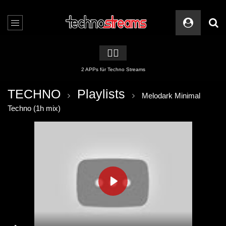
🏳️‍🌈
2 APPs für Techno Streams
TECHNO
Playlists
Melodark Minimal
Techno (1h mix)
PLAY