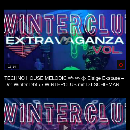
Spä
16:14
TECHNO HOUSE MELODIC ᵐⁱˣ ˢᵉᵗ ‹|› Eisige Ekstase –
Der Winter lebt ‹|› WINTERCLUB mit DJ SCHIEMAN