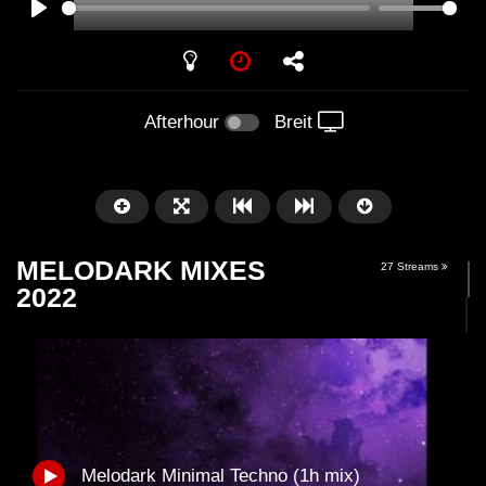
PLAY
Afterhour
Breit
MELODARK MIXES
27 Streams
2022
Später
01:01:41
58:21
Arnstadt – Arntekk Restart //
Arnstadt – Arntekk R
Melodark Minimal Techno (1h mix)