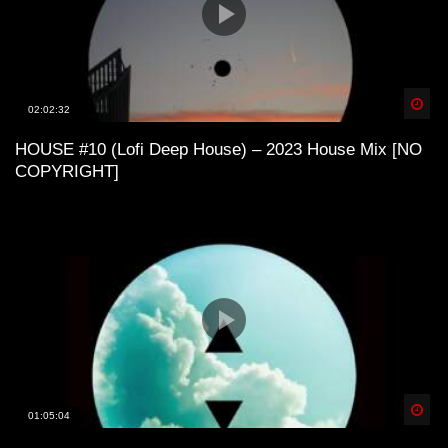
Spä
02:02:32
HOUSE #10 (Lofi Deep House) – 2023 House Mix [NO
COPYRIGHT]
Spä
01:05:04