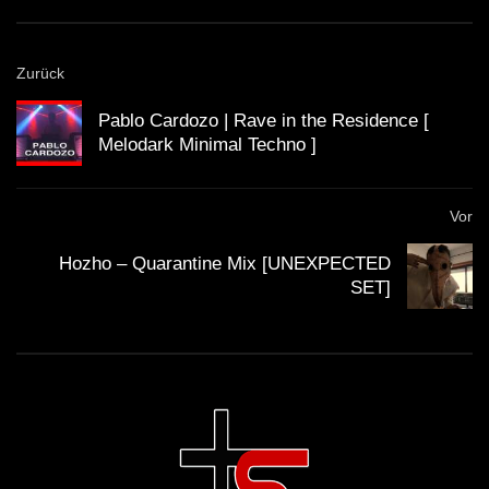
EP001 Armen Miran, Township
Rebellion, Recondite
Zurück
Melodark Tech House @hozho mix by
Pablo Cardozo | Rave in the Residence [
DJ Ezz3y
Melodark Minimal Techno ]
Mufix – Out of HOPE | melodark
Vor
minimal |
Hozho – Quarantine Mix [UNEXPECTED
SET]
Hozho DJ Mix | Techno | Melodark |
Anhad Set
Hozho – Honey Trap | Melodark Techno