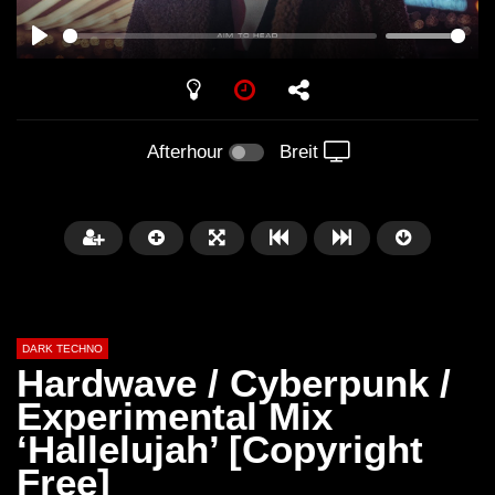
PLAY
Afterhour
Breit
DARK TECHNO
Hardwave / Cyberpunk /
Experimental Mix
‘Hallelujah’ [Copyright
Später
01:29:06
Free]