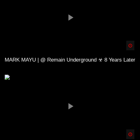
Spä
MARK MAYU | @ Remain Underground ☣ 8 Years Later
Spä