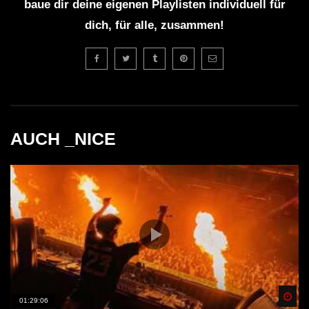
baue dir deine eigenen Playlisten individuell für
dich, für alle, zusammen!
AUCH _NICE
Spä
01:29:06