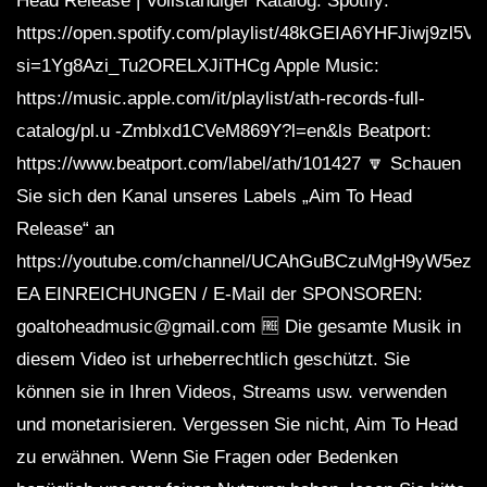
Head Release | Vollständiger Katalog: Spotify:
https://open.spotify.com/playlist/48kGEIA6YHFJiwj9zl5V
si=1Yg8Azi_Tu2ORELXJiTHCg Apple Music:
https://music.apple.com/it/playlist/ath-records-full-
catalog/pl.u -Zmblxd1CVeM869Y?l=en&ls Beatport:
https://www.beatport.com/label/ath/101427 🔽 Schauen
Sie sich den Kanal unseres Labels „Aim To Head
Release“ an
https://youtube.com/channel/UCAhGuBCzuMgH9yW5ezq
EA EINREICHUNGEN / E-Mail der SPONSOREN:
goaltoheadmusic@gmail.com 🆓 Die gesamte Musik in
diesem Video ist urheberrechtlich geschützt. Sie
können sie in Ihren Videos, Streams usw. verwenden
und monetarisieren. Vergessen Sie nicht, Aim To Head
zu erwähnen. Wenn Sie Fragen oder Bedenken