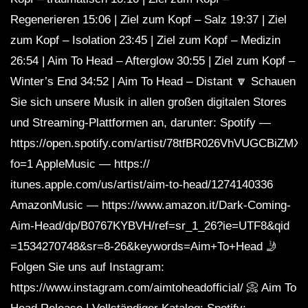
Regenerieren 15:06 | Ziel zum Kopf – Salz 19:37 | Ziel
zum Kopf – Isolation 23:45 | Ziel zum Kopf – Medizin
26:54 | Aim To Head – Afterglow 30:55 | Ziel zum Kopf –
Winter’s End 34:52 | Aim To Head – Distant 🔽 Schauen
Sie sich unsere Musik in allen großen digitalen Stores
und Streaming-Plattformen an, darunter: Spotify —
https://open.spotify.com/artist/78tfBR026VhVUGCBiZMX
fo=1 AppleMusic — https://
itunes.apple.com/us/artist/aim-to-head/1274140336
AmazonMusic — https://www.amazon.it/Dark-Coming-
Aim-Head/dp/B0767KYBVH/ref=sr_1_26?ie=UTF8&qid
=1534270748&sr=8-26&keywords=Aim+To+Head 🤳
Folgen Sie uns auf Instagram:
https://www.instagram.com/aimtoheadofficial/ 📀 Aim To