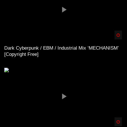
Spä
Dark Cyberpunk / EBM / Industrial Mix ‘MECHANISM’
[Copyright Free]
Spä