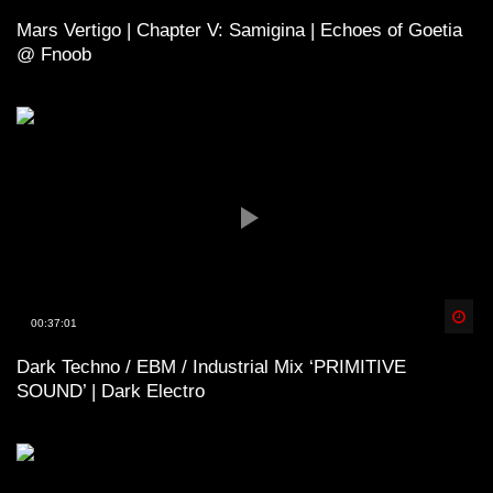
Mars Vertigo | Chapter V: Samigina | Echoes of Goetia
@ Fnoob
Spä
00:37:01
Dark Techno / EBM / Industrial Mix ‘PRIMITIVE
SOUND’ | Dark Electro