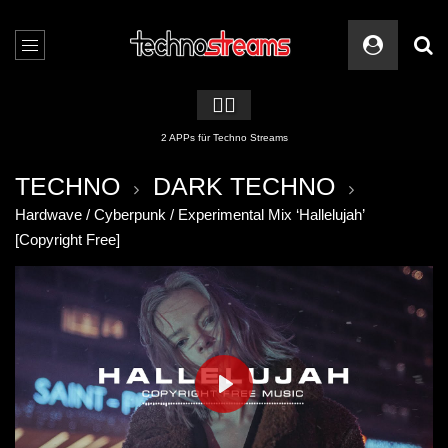
🏳️‍🌈
2 APPs für Techno Streams
TECHNO
DARK TECHNO
Hardwave / Cyberpunk / Experimental Mix ‘Hallelujah’
[Copyright Free]
PLAY