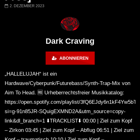
FANTASM @ BLACKWORKS
Dark Techno / EBM / 
2. DEZEMBER 2023
WEEKEND FESTIVAL –
Bass Mix ‘EVOKE’ [C
REBIRTH EDITION
Free]
Dark Craving
ABONNIEREN
„HALLELUJAH“ ist ein
Hardwave/Cyberpunk/Futurebass/Synth-Trap-Mix von
Aim To Head. 🆓 Urheberrechtsfreier Musikkatalog:
https://open.spotify.com/playlist/3fQ6EJdy6n1kF4Yw5bT
si=g-91n85JR-SQuigEXMND2A&utm_source=copy-
link&dl_branch=1 ⬇️TRACKLIST⬇️ 00:00 | Ziel zum Kopf
– Zirkon 03:45 | Ziel zum Kopf – Abflug 06:51 | Ziel zum
Kopf – traumatisch 10:10 | Ziel zum Kopf –