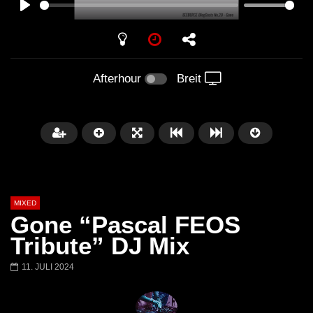
PLAY
Afterhour
Breit
MIXED
Gone “Pascal FEOS
Tribute” DJ Mix
11. JULI 2024
Später
Barbara Lago @ Kappa
THEMBA @ CAPRI