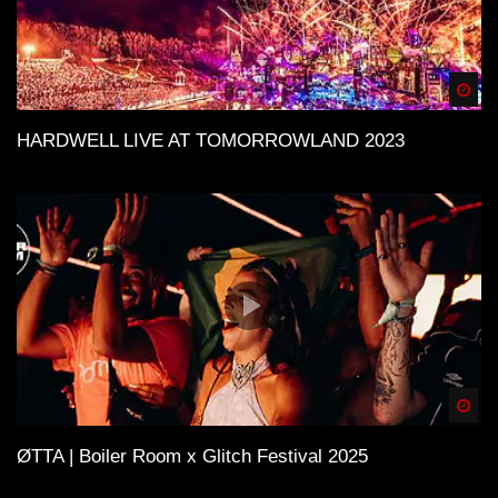
Spä
HARDWELL LIVE AT TOMORROWLAND 2023
Spä
ØTTA | Boiler Room x Glitch Festival 2025