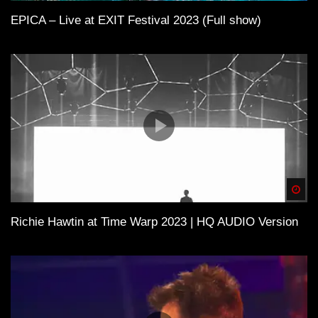
EPICA – Live at EXIT Festival 2023 (Full show)
Spä
Richie Hawtin at Time Warp 2023 | HQ AUDIO Version