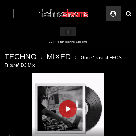
🏳️‍🌈
2 APPs für Techno Streams
TECHNO
MIXED
Gone “Pascal FEOS
Tribute” DJ Mix
PLAY