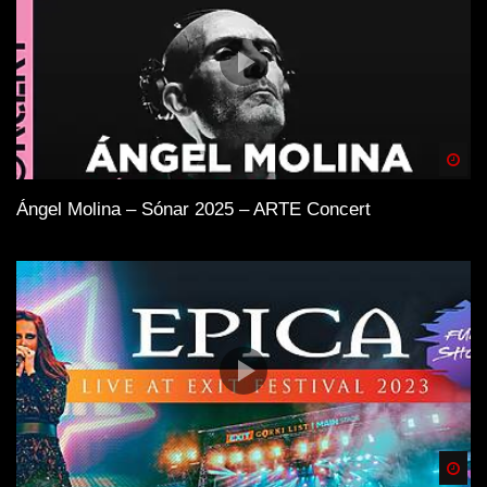
Spä
Ángel Molina – Sónar 2025 – ARTE Concert
Spä